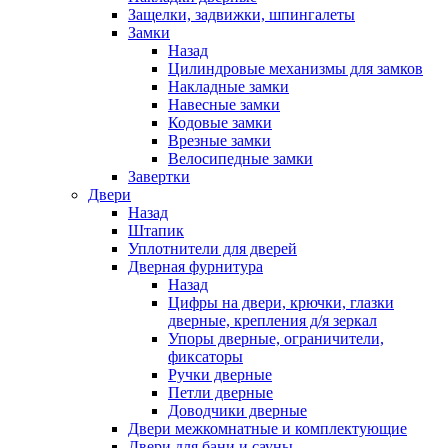
Защелки, задвижки, шпингалеты
Замки
Назад
Цилиндровые механизмы для замков
Накладные замки
Навесные замки
Кодовые замки
Врезные замки
Велосипедные замки
Завертки
Двери
Назад
Штапик
Уплотнители для дверей
Дверная фурнитура
Назад
Цифры на двери, крючки, глазки
дверные, крепления д/я зеркал
Упоры дверные, ограничители,
фиксаторы
Ручки дверные
Петли дверные
Доводчики дверные
Двери межкомнатные и комплектующие
Двери для бани и сауны