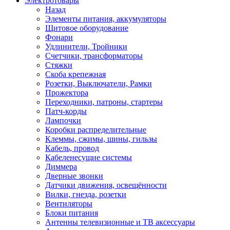
Электротовары
Назад
Элементы питания, аккумуляторы
Щитовое оборудование
Фонари
Удлинители, Тройники
Счетчики, трансформаторы
Стяжки
Скоба крепежная
Розетки, Выключатели, Рамки
Прожектора
Переходники, патроны, стартеры
Патч-корды
Лампочки
Коробки распределительные
Клеммы, сжимы, шины, гильзы
Кабель, провод
Кабеленесущие системы
Диммера
Дверные звонки
Датчики движения, освещённости
Вилки, гнезда, розетки
Вентиляторы
Блоки питания
Антенны телевизионные и ТВ аксессуары