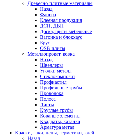
Древесно-плитные материалы
Назад
Фанера
Клееная продукция
ДСП, ДВП
Доска, щиты мебельные
Вагонка и блокхаус
Брус
OSB-плиты
Металлопрокат, ковка
Назад
Швеллеры
Уголки металл
Стеклокомпозит
Профнастил
Профильные трубы
Проволока
Полоса
Листы
Круглые трубы
Кованые элементы
Квадраты, катанка
Арматура метал
Краски, лаки, пены, герметики, клей
Назад