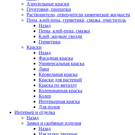
Аэрозольные краски
Грунтовки, пропитки
Растворители, отвердители,химические жидкости
Пена, клей-пена, герметики, смазка, очиститель
Назад
Пены, клей-пена, смазки
Клей, жидкие гвозди
Герметики
Краски
Назад
Фасадная краска
Универсальная краска
Лаки
Кровельная краска
Краски для растений
Краска по металлу
Колерованная краска
Колер
Интерьерная краска
Для полов
Интерьер и отделка
Назад
Замки и скобяные изделия
Назад
Накладки дверные