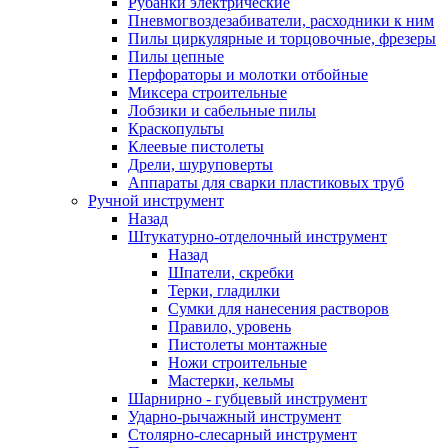
Рубанки электрические
Пневмогвоздезабиватели, расходники к ним
Пилы циркулярные и торцовочные, фрезеры
Пилы цепные
Перфораторы и молотки отбойные
Миксера строительные
Лобзики и сабельные пилы
Краскопульты
Клеевые пистолеты
Дрели, шуруповерты
Аппараты для сварки пластиковых труб
Ручной инструмент
Назад
Штукатурно-отделочный инструмент
Назад
Шпатели, скребки
Терки, гладилки
Сумки для нанесения растворов
Правило, уровень
Пистолеты монтажные
Ножи строительные
Мастерки, кельмы
Шарнирно - губцевый инструмент
Ударно-рычажный инструмент
Столярно-слесарный инструмент