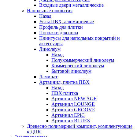
Входные двери металлические
Напольные покрытия
Назад
Углы ПВХ, алюминиевые
Профиль для плитки
Порожки для пола
Плинтусы для напольных покрытий и
аксессуары
Линолеум
Назад
Полукоммерческий линолеум
Коммерческий линолеум
Бытовой линолеум
Ламинат
Артвинил, плитка ПВХ
Назад
ПВХ плитка
Артвинил NEW AGE
Артвинил LOUNGE
Артвинил GROOVE
Артвинил EPIC
Артвинил BLUES
Древесно-полимерный композит, комплектующие
к ДПК