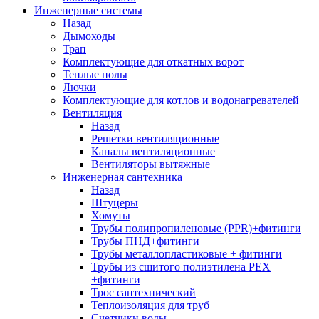
Инженерные системы
Назад
Дымоходы
Трап
Комплектующие для откатных ворот
Теплые полы
Лючки
Комплектующие для котлов и водонагревателей
Вентиляция
Назад
Решетки вентиляционные
Каналы вентиляционные
Вентиляторы вытяжные
Инженерная сантехника
Назад
Штуцеры
Хомуты
Трубы полипропиленовые (PPR)+фитинги
Трубы ПНД+фитинги
Трубы металлопластиковые + фитинги
Трубы из сшитого полиэтилена PEX
+фитинги
Трос сантехнический
Теплоизоляция для труб
Счетчики воды