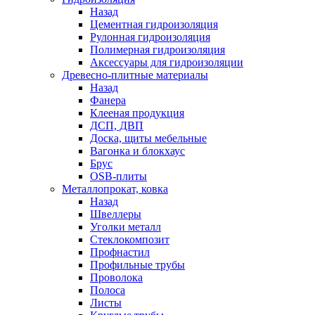
Назад
Цементная гидроизоляция
Рулонная гидроизоляция
Полимерная гидроизоляция
Аксессуары для гидроизоляции
Древесно-плитные материалы
Назад
Фанера
Клееная продукция
ДСП, ДВП
Доска, щиты мебельные
Вагонка и блокхаус
Брус
OSB-плиты
Металлопрокат, ковка
Назад
Швеллеры
Уголки металл
Стеклокомпозит
Профнастил
Профильные трубы
Проволока
Полоса
Листы