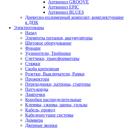
Артвинил GROOVE
Артвинил EPIC
Артвинил BLUES
Древесно-полимерный композит, комплектующие
к ДПК
Электротовары
Назад
Элементы питания, аккумуляторы
Щитовое оборудование
Фонари
Удлинители, Тройники
Счетчики, трансформаторы
Стяжки
Скоба крепежная
Розетки, Выключатели, Рамки
Прожектора
Переходники, патроны, стартеры
Патч-корды
Лампочки
Коробки распределительные
Клеммы, сжимы, шины, гильзы
Кабель, провод
Кабеленесущие системы
Диммера
Дверные звонки