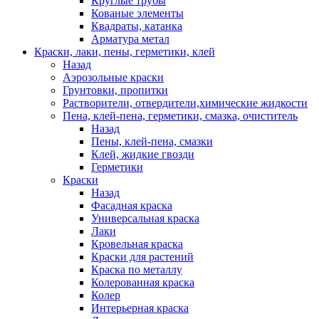
Круглые трубы
Кованые элементы
Квадраты, катанка
Арматура метал
Краски, лаки, пены, герметики, клей
Назад
Аэрозольные краски
Грунтовки, пропитки
Растворители, отвердители,химические жидкости
Пена, клей-пена, герметики, смазка, очиститель
Назад
Пены, клей-пена, смазки
Клей, жидкие гвозди
Герметики
Краски
Назад
Фасадная краска
Универсальная краска
Лаки
Кровельная краска
Краски для растений
Краска по металлу
Колерованная краска
Колер
Интерьерная краска