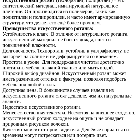
Искусственный ротанг
(техноротанг, полиротанг) – это
синтетический материал, имитирующий натуральное
плетение. Он производится из полимеров, таких как
полиэтилен и полипропилен, и часто имеет армированную
структуру, что делает его ещё более прочным.
Преимущества искусственного ротанга:
Устойчивость к влаге. В отличие от натурального ротанга,
искусственный материал не боится дождя, снега и
повышенной влажности.
Долговечность. Техноротанг устойчив к ультрафиолету, не
выгорает на солнце и не деформируется со временем.
Простота в уходе. Для поддержания чистоты достаточно
протирать мебель влажной тканью или мыть водой.
Широкий выбор дизайнов. Искусственный ротанг может
иметь различные оттенки и фактуры, позволяя подобрать
мебель под любой стиль.
Доступная цена. В большинстве случаев изделия из
искусственного ротанга стоят дешевле, чем их натуральные
аналоги.
Недостатки искусственного ротанга
Менее естественная текстура. Несмотря на внешнее сходство,
искусственный ротанг холоднее на ощупь и не обладает
природным рисунком волокон.
Качество зависит от производителя. Дешёвые варианты со
временем могут потрескаться или потерять цвет.