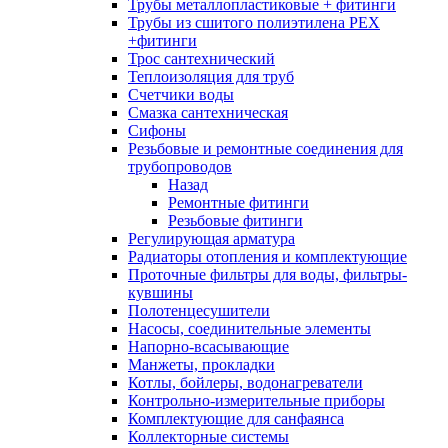
Трубы металлопластиковые + фитинги
Трубы из сшитого полиэтилена PEX
+фитинги
Трос сантехнический
Теплоизоляция для труб
Счетчики воды
Смазка сантехническая
Сифоны
Резьбовые и ремонтные соединения для
трубопроводов
Назад
Ремонтные фитинги
Резьбовые фитинги
Регулирующая арматура
Радиаторы отопления и комплектующие
Проточные фильтры для воды, фильтры-
кувшины
Полотенцесушители
Насосы, соединительные элементы
Напорно-всасывающие
Манжеты, прокладки
Котлы, бойлеры, водонагреватели
Контрольно-измерительные приборы
Комплектующие для санфаянса
Коллекторные системы