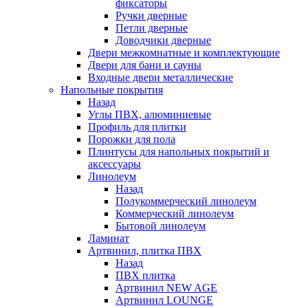
фиксаторы
Ручки дверные
Петли дверные
Доводчики дверные
Двери межкомнатные и комплектующие
Двери для бани и сауны
Входные двери металлические
Напольные покрытия
Назад
Углы ПВХ, алюминиевые
Профиль для плитки
Порожки для пола
Плинтусы для напольных покрытий и
аксессуары
Линолеум
Назад
Полукоммерческий линолеум
Коммерческий линолеум
Бытовой линолеум
Ламинат
Артвинил, плитка ПВХ
Назад
ПВХ плитка
Артвинил NEW AGE
Артвинил LOUNGE