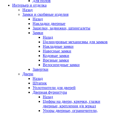
Для полов
Интерьер и отделка
Назад
Замки и скобяные изделия
Назад
Накладки дверные
Защелки, задвижки, шпингалеты
Замки
Назад
Цилиндровые механизмы для замков
Накладные замки
Навесные замки
Кодовые замки
Врезные замки
Велосипедные замки
Завертки
Двери
Назад
Штапик
Уплотнители для дверей
Дверная фурнитура
Назад
Цифры на двери, крючки, глазки
дверные, крепления д/я зеркал
Упоры дверные, ограничители,