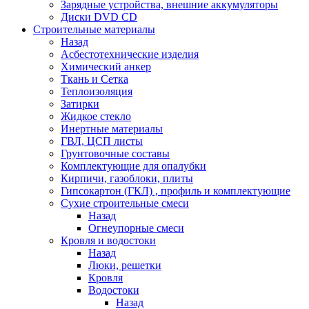
Зарядные устройства, внешние аккумуляторы
Диски DVD CD
Строительные материалы
Назад
Асбестотехнические изделия
Химический анкер
Ткань и Сетка
Теплоизоляция
Затирки
Жидкое стекло
Инертные материалы
ГВЛ, ЦСП листы
Грунтовочные составы
Комплектующие для опалубки
Кирпичи, газоблоки, плиты
Гипсокартон (ГКЛ) , профиль и комплектующие
Сухие строительные смеси
Назад
Огнеупорные смеси
Кровля и водостоки
Назад
Люки, решетки
Кровля
Водостоки
Назад