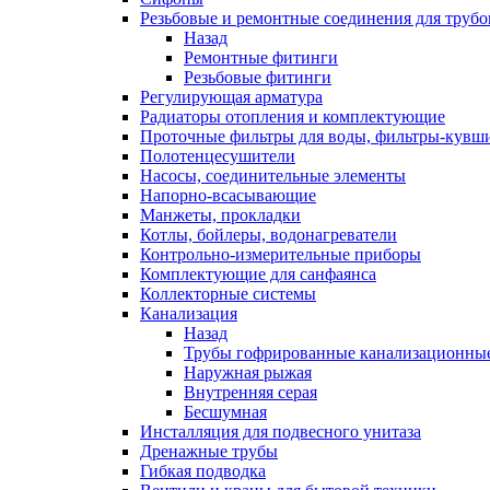
Резьбовые и ремонтные соединения для труб
Назад
Ремонтные фитинги
Резьбовые фитинги
Регулирующая арматура
Радиаторы отопления и комплектующие
Проточные фильтры для воды, фильтры-кувш
Полотенцесушители
Насосы, соединительные элементы
Напорно-всасывающие
Манжеты, прокладки
Котлы, бойлеры, водонагреватели
Контрольно-измерительные приборы
Комплектующие для санфаянса
Коллекторные системы
Канализация
Назад
Трубы гофрированные канализационны
Наружная рыжая
Внутренняя серая
Бесшумная
Инсталляция для подвесного унитаза
Дренажные трубы
Гибкая подводка