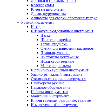
Лобзики и сабельные пилы
Краскопульты
Клеевые пистолеты
Дрели, шуруповерты
Аппараты для сварки пластиковых труб
Ручной инструмент
Назад
Штукатурно-отделочный инструмент
Назад
Шпатели, скребки
Терки, гладилки
Сумки для нанесения растворов
Правило, уровень
Пистолеты монтажные
Ножи строительные
Мастерки, кельмы
Шарнирно - губцевый инструмент
Ударно-рычажный инструмент
Столярно-слесарный инструмент
Плиткорезы ручные
Паяльное оборудование
Наборы инструментов
Малярный инструмент
Ключи гаечные, разводные, газовые
Измерительный инструмент