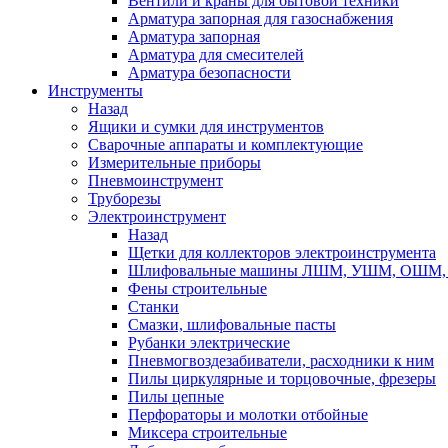
Вентили и краны для бытовой техники
Арматура запорная для газоснабжения
Арматура запорная
Арматура для смесителей
Арматура безопасности
Инструменты
Назад
Ящики и сумки для инструментов
Сварочные аппараты и комплектующие
Измерительные приборы
Пневмоинструмент
Труборезы
Электроинструмент
Назад
Щетки для коллекторов электроинструмента
Шлифовальные машины ЛШМ, УШМ, ОШМ, 
Фены строительные
Станки
Смазки, шлифовальные пасты
Рубанки электрические
Пневмогвоздезабиватели, расходники к ним
Пилы циркулярные и торцовочные, фрезеры
Пилы цепные
Перфораторы и молотки отбойные
Миксера строительные