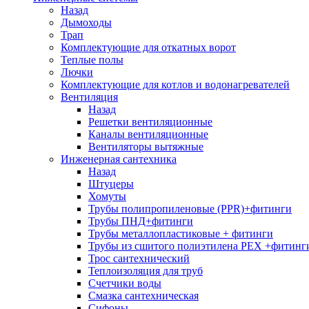
Назад
Дымоходы
Трап
Комплектующие для откатных ворот
Теплые полы
Лючки
Комплектующие для котлов и водонагревателей
Вентиляция
Назад
Решетки вентиляционные
Каналы вентиляционные
Вентиляторы вытяжные
Инженерная сантехника
Назад
Штуцеры
Хомуты
Трубы полипропиленовые (PPR)+фитинги
Трубы ПНД+фитинги
Трубы металлопластиковые + фитинги
Трубы из сшитого полиэтилена PEX +фитинг
Трос сантехнический
Теплоизоляция для труб
Счетчики воды
Смазка сантехническая
Сифоны