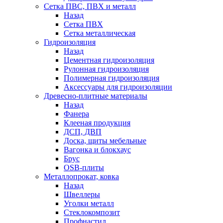
Сетка ПВС, ПВХ и металл
Назад
Сетка ПВХ
Сетка металлическая
Гидроизоляция
Назад
Цементная гидроизоляция
Рулонная гидроизоляция
Полимерная гидроизоляция
Аксессуары для гидроизоляции
Древесно-плитные материалы
Назад
Фанера
Клееная продукция
ДСП, ДВП
Доска, щиты мебельные
Вагонка и блокхаус
Брус
OSB-плиты
Металлопрокат, ковка
Назад
Швеллеры
Уголки металл
Стеклокомпозит
Профнастил