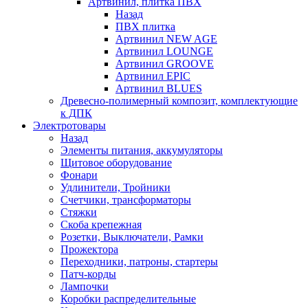
Артвинил, плитка ПВХ
Назад
ПВХ плитка
Артвинил NEW AGE
Артвинил LOUNGE
Артвинил GROOVE
Артвинил EPIC
Артвинил BLUES
Древесно-полимерный композит, комплектующие
к ДПК
Электротовары
Назад
Элементы питания, аккумуляторы
Щитовое оборудование
Фонари
Удлинители, Тройники
Счетчики, трансформаторы
Стяжки
Скоба крепежная
Розетки, Выключатели, Рамки
Прожектора
Переходники, патроны, стартеры
Патч-корды
Лампочки
Коробки распределительные