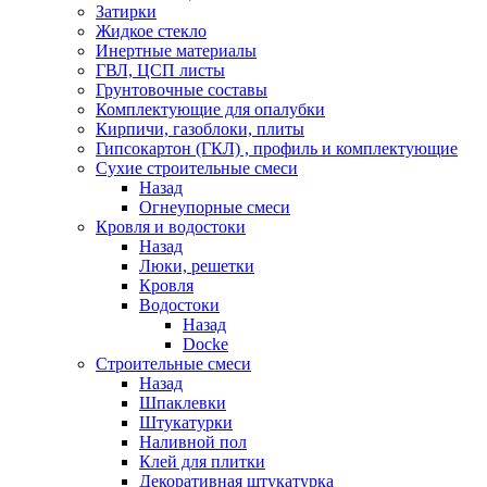
Затирки
Жидкое стекло
Инертные материалы
ГВЛ, ЦСП листы
Грунтовочные составы
Комплектующие для опалубки
Кирпичи, газоблоки, плиты
Гипсокартон (ГКЛ) , профиль и комплектующие
Сухие строительные смеси
Назад
Огнеупорные смеси
Кровля и водостоки
Назад
Люки, решетки
Кровля
Водостоки
Назад
Docke
Строительные смеси
Назад
Шпаклевки
Штукатурки
Наливной пол
Клей для плитки
Декоративная штукатурка