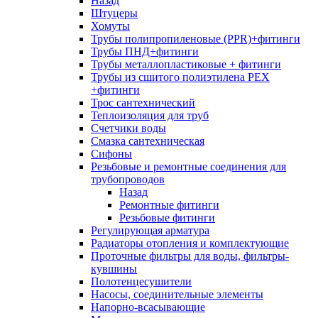
Назад
Штуцеры
Хомуты
Трубы полипропиленовые (PPR)+фитинги
Трубы ПНД+фитинги
Трубы металлопластиковые + фитинги
Трубы из сшитого полиэтилена PEX
+фитинги
Трос сантехнический
Теплоизоляция для труб
Счетчики воды
Смазка сантехническая
Сифоны
Резьбовые и ремонтные соединения для
трубопроводов
Назад
Ремонтные фитинги
Резьбовые фитинги
Регулирующая арматура
Радиаторы отопления и комплектующие
Проточные фильтры для воды, фильтры-
кувшины
Полотенцесушители
Насосы, соединительные элементы
Напорно-всасывающие