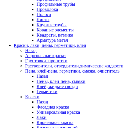
Профильные трубы
Проволока
Полоса
Листы
Круглые трубы
Кованые элементы
Квадраты, катанка
Арматура метал
Краски, лаки, пены, герметики, клей
Назад
Аэрозольные краски
Грунтовки, пропитки
Растворители, отвердители,химические жидкости
Пена, клей-пена, герметики, смазка, очиститель
Назад
Пены, клей-пена, смазки
Клей, жидкие гвозди
Герметики
Краски
Назад
Фасадная краска
Универсальная краска
Лаки
Кровельная краска
Краски для растений