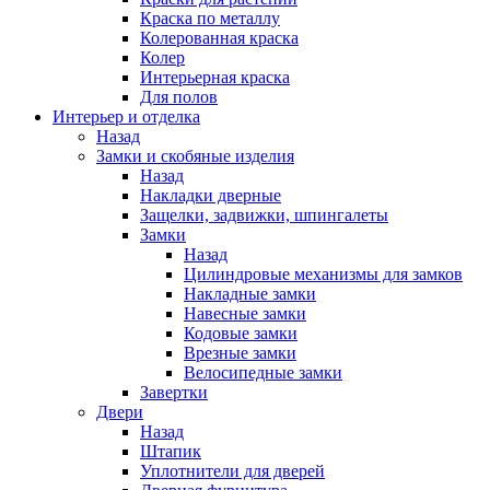
Краска по металлу
Колерованная краска
Колер
Интерьерная краска
Для полов
Интерьер и отделка
Назад
Замки и скобяные изделия
Назад
Накладки дверные
Защелки, задвижки, шпингалеты
Замки
Назад
Цилиндровые механизмы для замков
Накладные замки
Навесные замки
Кодовые замки
Врезные замки
Велосипедные замки
Завертки
Двери
Назад
Штапик
Уплотнители для дверей