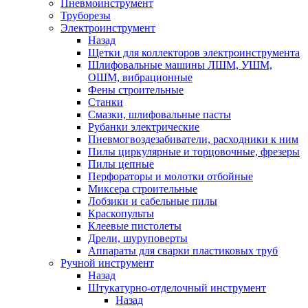
Пневмоинструмент
Труборезы
Электроинструмент
Назад
Щетки для коллекторов электроинструмента
Шлифовальные машины ЛШМ, УШМ,
ОШМ, вибрационные
Фены строительные
Станки
Смазки, шлифовальные пасты
Рубанки электрические
Пневмогвоздезабиватели, расходники к ним
Пилы циркулярные и торцовочные, фрезеры
Пилы цепные
Перфораторы и молотки отбойные
Миксера строительные
Лобзики и сабельные пилы
Краскопульты
Клеевые пистолеты
Дрели, шуруповерты
Аппараты для сварки пластиковых труб
Ручной инструмент
Назад
Штукатурно-отделочный инструмент
Назад