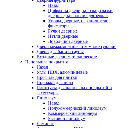
Дверная фурнитура
Назад
Цифры на двери, крючки, глазки
дверные, крепления д/я зеркал
Упоры дверные, ограничители,
фиксаторы
Ручки дверные
Петли дверные
Доводчики дверные
Двери межкомнатные и комплектующие
Двери для бани и сауны
Входные двери металлические
Напольные покрытия
Назад
Углы ПВХ, алюминиевые
Профиль для плитки
Порожки для пола
Плинтусы для напольных покрытий и
аксессуары
Линолеум
Назад
Полукоммерческий линолеум
Коммерческий линолеум
Бытовой линолеум
Ламинат