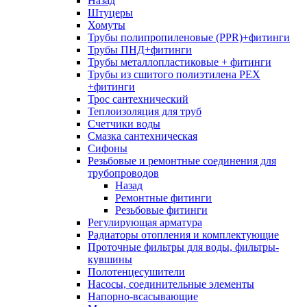
Назад
Штуцеры
Хомуты
Трубы полипропиленовые (PPR)+фитинги
Трубы ПНД+фитинги
Трубы металлопластиковые + фитинги
Трубы из сшитого полиэтилена PEX
+фитинги
Трос сантехнический
Теплоизоляция для труб
Счетчики воды
Смазка сантехническая
Сифоны
Резьбовые и ремонтные соединения для
трубопроводов
Назад
Ремонтные фитинги
Резьбовые фитинги
Регулирующая арматура
Радиаторы отопления и комплектующие
Проточные фильтры для воды, фильтры-
кувшины
Полотенцесушители
Насосы, соединительные элементы
Напорно-всасывающие