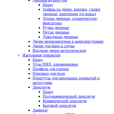
Дверная фурнитура
Назад
Цифры на двери, крючки, глазки
дверные, крепления д/я зеркал
Упоры дверные, ограничители,
фиксаторы
Ручки дверные
Петли дверные
Доводчики дверные
Двери межкомнатные и комплектующие
Двери для бани и сауны
Входные двери металлические
Напольные покрытия
Назад
Углы ПВХ, алюминиевые
Профиль для плитки
Порожки для пола
Плинтусы для напольных покрытий и
аксессуары
Линолеум
Назад
Полукоммерческий линолеум
Коммерческий линолеум
Бытовой линолеум
Ламинат