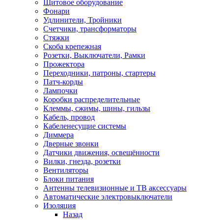
Щитовое оборудование
Фонари
Удлинители, Тройники
Счетчики, трансформаторы
Стяжки
Скоба крепежная
Розетки, Выключатели, Рамки
Прожектора
Переходники, патроны, стартеры
Патч-корды
Лампочки
Коробки распределительные
Клеммы, сжимы, шины, гильзы
Кабель, провод
Кабеленесущие системы
Диммера
Дверные звонки
Датчики движения, освещённости
Вилки, гнезда, розетки
Вентиляторы
Блоки питания
Антенны телевизионные и ТВ аксессуары
Автоматические электровыключатели
Изоляция
Назад