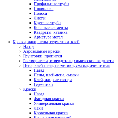
Профильные трубы
Проволока
Полоса
Листы
Круглые трубы
Кованые элементы
Квадраты, катанка
Арматура метал
Краски, лаки, пены, герметики, клей
Назад
Аэрозольные краски
Грунтовки, пропитки
Растворители, отвердители,химические жидкости
Пена, клей-пена, герметики, смазка, очиститель
Назад
Пены, клей-пена, смазки
Клей, жидкие гвозди
Герметики
Краски
Назад
Фасадная краска
Универсальная краска
Лаки
Кровельная краска
Краски для растений