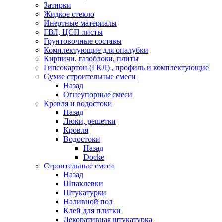
Затирки
Жидкое стекло
Инертные материалы
ГВЛ, ЦСП листы
Грунтовочные составы
Комплектующие для опалубки
Кирпичи, газоблоки, плиты
Гипсокартон (ГКЛ) , профиль и комплектующие
Сухие строительные смеси
Назад
Огнеупорные смеси
Кровля и водостоки
Назад
Люки, решетки
Кровля
Водостоки
Назад
Docke
Строительные смеси
Назад
Шпаклевки
Штукатурки
Наливной пол
Клей для плитки
Декоративная штукатурка