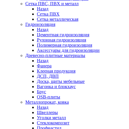
Сетка ПВС, ПВХ и металл
Назад
Сетка ПВХ
Сетка металлическая
Гидроизоляция
Назад
Цементная гидроизоляция
Рулонная гидроизоляция
Полимерная гидроизоляция
Аксессуары для гидроизоляции
Древесно-плитные материалы
Назад
Фанера
Клееная продукция
ДСП, ДВП
Доска, щиты мебельные
Вагонка и блокхаус
Брус
OSB-плиты
Металлопрокат, ковка
Назад
Швеллеры
Уголки металл
Стеклокомпозит
Профнастил