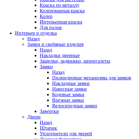
Краска по металлу
Колерованная краска
Колер
Интерьерная краска
Для полов
Интерьер и отделка
Назад
Замки и скобяные изделия
Назад
Накладки дверные
Защелки, задвижки, шпингалеты
Замки
Назад
Цилиндровые механизмы для замков
Накладные замки
Навесные замки
Кодовые замки
Врезные замки
Велосипедные замки
Завертки
Двери
Назад
Штапик
Уплотнители для дверей