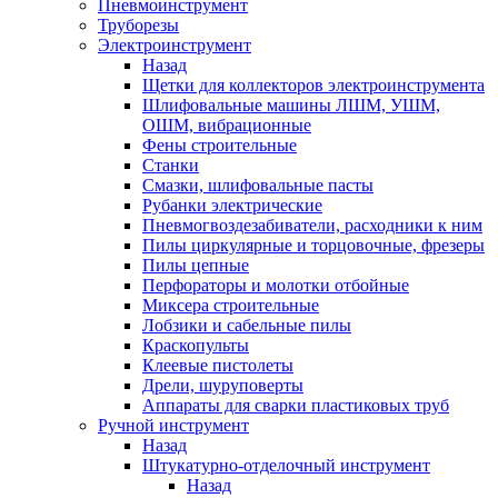
Пневмоинструмент
Труборезы
Электроинструмент
Назад
Щетки для коллекторов электроинструмента
Шлифовальные машины ЛШМ, УШМ,
ОШМ, вибрационные
Фены строительные
Станки
Смазки, шлифовальные пасты
Рубанки электрические
Пневмогвоздезабиватели, расходники к ним
Пилы циркулярные и торцовочные, фрезеры
Пилы цепные
Перфораторы и молотки отбойные
Миксера строительные
Лобзики и сабельные пилы
Краскопульты
Клеевые пистолеты
Дрели, шуруповерты
Аппараты для сварки пластиковых труб
Ручной инструмент
Назад
Штукатурно-отделочный инструмент
Назад