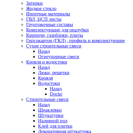
Затирки
Жидкое стекло
Инертные материалы
ГВЛ, ЦСП листы
Грунтовочные составы
Комплектующие для опалубки
Кирпичи, газоблоки, плиты
Гипсокартон (ГКЛ) , профиль и комплектующие
Сухие строительные смеси
Назад
Огнеупорные смеси
Кровля и водостоки
Назад
Люки, решетки
Кровля
Водостоки
Назад
Docke
Строительные смеси
Назад
Шпаклевки
Штукатурки
Наливной пол
Клей для плитки
Декоративная штукатурка