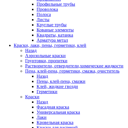
Профильные трубы
Проволока
Полоса
Листы
Круглые трубы
Кованые элементы
Квадраты, катанка
Арматура метал
Краски, лаки, пены, герметики, клей
Назад
Аэрозольные краски
Грунтовки, пропитки
Растворители, отвердители,химические жидкости
Пена, клей-пена, герметики, смазка, очиститель
Назад
Пены, клей-пена, смазки
Клей, жидкие гвозди
Герметики
Краски
Назад
Фасадная краска
Универсальная краска
Лаки
Кровельная краска
Краски для растений