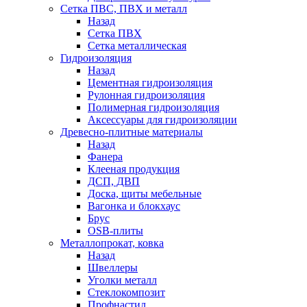
Сетка ПВС, ПВХ и металл
Назад
Сетка ПВХ
Сетка металлическая
Гидроизоляция
Назад
Цементная гидроизоляция
Рулонная гидроизоляция
Полимерная гидроизоляция
Аксессуары для гидроизоляции
Древесно-плитные материалы
Назад
Фанера
Клееная продукция
ДСП, ДВП
Доска, щиты мебельные
Вагонка и блокхаус
Брус
OSB-плиты
Металлопрокат, ковка
Назад
Швеллеры
Уголки металл
Стеклокомпозит
Профнастил