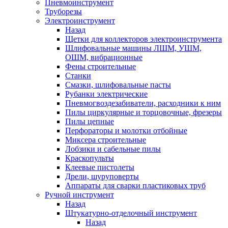
Пневмоинструмент
Труборезы
Электроинструмент
Назад
Щетки для коллекторов электроинструмента
Шлифовальные машины ЛШМ, УШМ,
ОШМ, вибрационные
Фены строительные
Станки
Смазки, шлифовальные пасты
Рубанки электрические
Пневмогвоздезабиватели, расходники к ним
Пилы циркулярные и торцовочные, фрезеры
Пилы цепные
Перфораторы и молотки отбойные
Миксера строительные
Лобзики и сабельные пилы
Краскопульты
Клеевые пистолеты
Дрели, шуруповерты
Аппараты для сварки пластиковых труб
Ручной инструмент
Назад
Штукатурно-отделочный инструмент
Назад