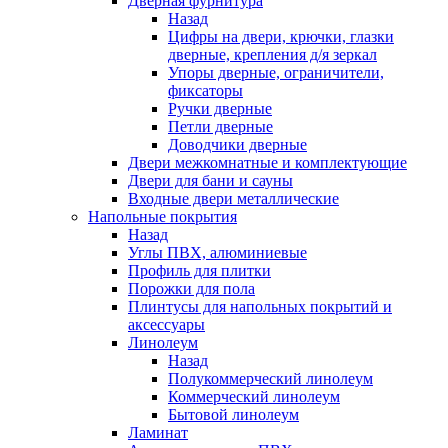
Дверная фурнитура
Назад
Цифры на двери, крючки, глазки
дверные, крепления д/я зеркал
Упоры дверные, ограничители,
фиксаторы
Ручки дверные
Петли дверные
Доводчики дверные
Двери межкомнатные и комплектующие
Двери для бани и сауны
Входные двери металлические
Напольные покрытия
Назад
Углы ПВХ, алюминиевые
Профиль для плитки
Порожки для пола
Плинтусы для напольных покрытий и
аксессуары
Линолеум
Назад
Полукоммерческий линолеум
Коммерческий линолеум
Бытовой линолеум
Ламинат