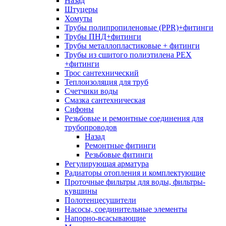
Назад
Штуцеры
Хомуты
Трубы полипропиленовые (PPR)+фитинги
Трубы ПНД+фитинги
Трубы металлопластиковые + фитинги
Трубы из сшитого полиэтилена PEX
+фитинги
Трос сантехнический
Теплоизоляция для труб
Счетчики воды
Смазка сантехническая
Сифоны
Резьбовые и ремонтные соединения для
трубопроводов
Назад
Ремонтные фитинги
Резьбовые фитинги
Регулирующая арматура
Радиаторы отопления и комплектующие
Проточные фильтры для воды, фильтры-
кувшины
Полотенцесушители
Насосы, соединительные элементы
Напорно-всасывающие