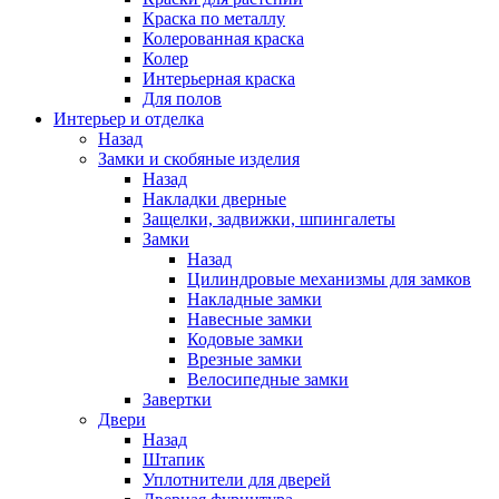
Краска по металлу
Колерованная краска
Колер
Интерьерная краска
Для полов
Интерьер и отделка
Назад
Замки и скобяные изделия
Назад
Накладки дверные
Защелки, задвижки, шпингалеты
Замки
Назад
Цилиндровые механизмы для замков
Накладные замки
Навесные замки
Кодовые замки
Врезные замки
Велосипедные замки
Завертки
Двери
Назад
Штапик
Уплотнители для дверей