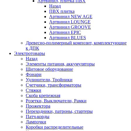
Артвинил, плитка ПВХ
Назад
ПВХ плитка
Артвинил NEW AGE
Артвинил LOUNGE
Артвинил GROOVE
Артвинил EPIC
Артвинил BLUES
Древесно-полимерный композит, комплектующие
к ДПК
Электротовары
Назад
Элементы питания, аккумуляторы
Щитовое оборудование
Фонари
Удлинители, Тройники
Счетчики, трансформаторы
Стяжки
Скоба крепежная
Розетки, Выключатели, Рамки
Прожектора
Переходники, патроны, стартеры
Патч-корды
Лампочки
Коробки распределительные