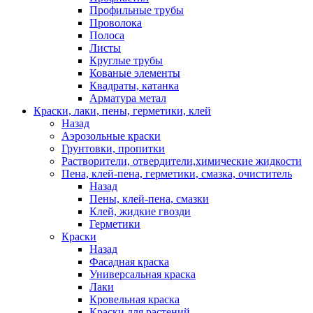
Профильные трубы
Проволока
Полоса
Листы
Круглые трубы
Кованые элементы
Квадраты, катанка
Арматура метал
Краски, лаки, пены, герметики, клей
Назад
Аэрозольные краски
Грунтовки, пропитки
Растворители, отвердители,химические жидкости
Пена, клей-пена, герметики, смазка, очиститель
Назад
Пены, клей-пена, смазки
Клей, жидкие гвозди
Герметики
Краски
Назад
Фасадная краска
Универсальная краска
Лаки
Кровельная краска
Краски для растений