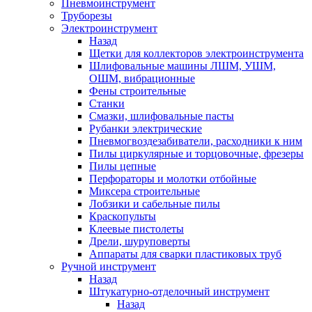
Пневмоинструмент
Труборезы
Электроинструмент
Назад
Щетки для коллекторов электроинструмента
Шлифовальные машины ЛШМ, УШМ,
ОШМ, вибрационные
Фены строительные
Станки
Смазки, шлифовальные пасты
Рубанки электрические
Пневмогвоздезабиватели, расходники к ним
Пилы циркулярные и торцовочные, фрезеры
Пилы цепные
Перфораторы и молотки отбойные
Миксера строительные
Лобзики и сабельные пилы
Краскопульты
Клеевые пистолеты
Дрели, шуруповерты
Аппараты для сварки пластиковых труб
Ручной инструмент
Назад
Штукатурно-отделочный инструмент
Назад