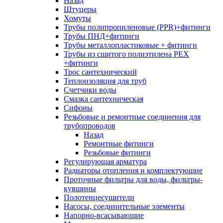
Назад
Штуцеры
Хомуты
Трубы полипропиленовые (PPR)+фитинги
Трубы ПНД+фитинги
Трубы металлопластиковые + фитинги
Трубы из сшитого полиэтилена PEX
+фитинги
Трос сантехнический
Теплоизоляция для труб
Счетчики воды
Смазка сантехническая
Сифоны
Резьбовые и ремонтные соединения для
трубопроводов
Назад
Ремонтные фитинги
Резьбовые фитинги
Регулирующая арматура
Радиаторы отопления и комплектующие
Проточные фильтры для воды, фильтры-
кувшины
Полотенцесушители
Насосы, соединительные элементы
Напорно-всасывающие