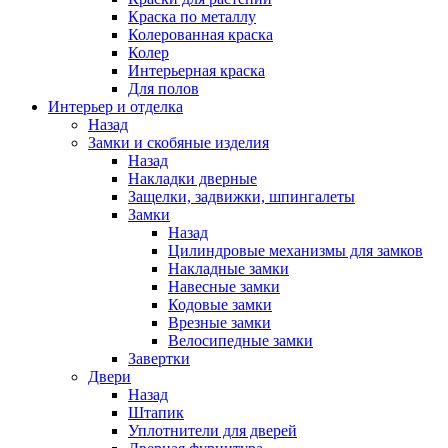
Краска по металлу
Колерованная краска
Колер
Интерьерная краска
Для полов
Интерьер и отделка
Назад
Замки и скобяные изделия
Назад
Накладки дверные
Защелки, задвижки, шпингалеты
Замки
Назад
Цилиндровые механизмы для замков
Накладные замки
Навесные замки
Кодовые замки
Врезные замки
Велосипедные замки
Завертки
Двери
Назад
Штапик
Уплотнители для дверей