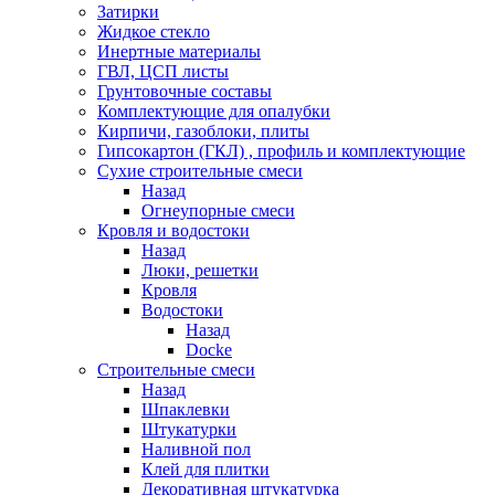
Затирки
Жидкое стекло
Инертные материалы
ГВЛ, ЦСП листы
Грунтовочные составы
Комплектующие для опалубки
Кирпичи, газоблоки, плиты
Гипсокартон (ГКЛ) , профиль и комплектующие
Сухие строительные смеси
Назад
Огнеупорные смеси
Кровля и водостоки
Назад
Люки, решетки
Кровля
Водостоки
Назад
Docke
Строительные смеси
Назад
Шпаклевки
Штукатурки
Наливной пол
Клей для плитки
Декоративная штукатурка