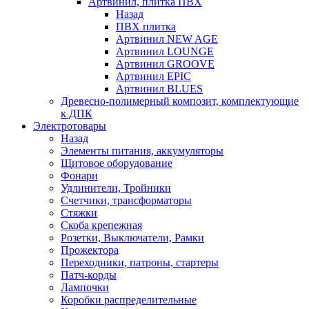
Артвинил, плитка ПВХ
Назад
ПВХ плитка
Артвинил NEW AGE
Артвинил LOUNGE
Артвинил GROOVE
Артвинил EPIC
Артвинил BLUES
Древесно-полимерный композит, комплектующие
к ДПК
Электротовары
Назад
Элементы питания, аккумуляторы
Щитовое оборудование
Фонари
Удлинители, Тройники
Счетчики, трансформаторы
Стяжки
Скоба крепежная
Розетки, Выключатели, Рамки
Прожектора
Переходники, патроны, стартеры
Патч-корды
Лампочки
Коробки распределительные