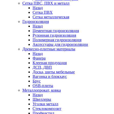
Сетка ПВС, ПВХ и металл
Назад
Сетка ПВХ
Сетка металлическая
Гидроизоляция
Назад
Цементная гидроизоляция
Рулонная гидроизоляция
Полимерная гидроизоляция
Аксессуары для гидроизоляции
Древесно-плитные материалы
Назад
Фанера
Клееная продукция
ДСП, ДВП
Доска, щиты мебельные
Вагонка и блокхаус
Брус
OSB-плиты
Металлопрокат, ковка
Назад
Швеллеры
Уголки металл
Стеклокомпозит
Профнастил