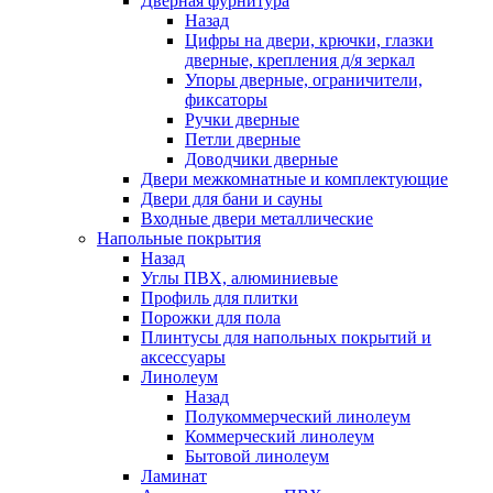
Дверная фурнитура
Назад
Цифры на двери, крючки, глазки
дверные, крепления д/я зеркал
Упоры дверные, ограничители,
фиксаторы
Ручки дверные
Петли дверные
Доводчики дверные
Двери межкомнатные и комплектующие
Двери для бани и сауны
Входные двери металлические
Напольные покрытия
Назад
Углы ПВХ, алюминиевые
Профиль для плитки
Порожки для пола
Плинтусы для напольных покрытий и
аксессуары
Линолеум
Назад
Полукоммерческий линолеум
Коммерческий линолеум
Бытовой линолеум
Ламинат