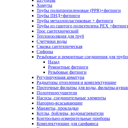
Штуцеры
Хомуты
Трубы полипропиленовые (PPR)+фитинги
Трубы ПНД+фитинги
Трубы металлопластиковые + фитинги
Трубы из сшитого полиэтилена PEX +фитинг
Трос сантехнический
Теплоизоляция для труб
Счетчики воды
Смазка сантехническая
Сифоны
Резьбовые и ремонтные соединения для труб
Назад
Ремонтные фитинги
Резьбовые фитинги
Регулирующая арматура
Радиаторы отопления и комплектующие
Проточные фильтры для воды, фильтры-кувш
Полотенцесушители
Насосы, соединительные элементы
Напорно-всасывающие
Манжеты, прокладки
Котлы, бойлеры, водонагреватели
Контрольно-измерительные приборы
Комплектующие для санфаянса