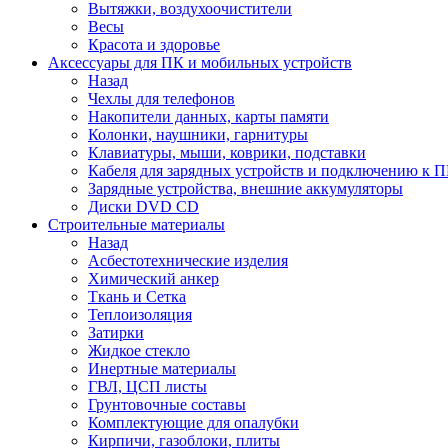
Вытяжки, воздухоочистители
Весы
Красота и здоровье
Аксессуары для ПК и мобильных устройств
Назад
Чехлы для телефонов
Накопители данных, карты памяти
Колонки, наушники, гарнитуры
Клавиатуры, мыши, коврики, подставки
Кабеля для зарядных устройств и подключению к П
Зарядные устройства, внешние аккумуляторы
Диски DVD CD
Строительные материалы
Назад
Асбестотехнические изделия
Химический анкер
Ткань и Сетка
Теплоизоляция
Затирки
Жидкое стекло
Инертные материалы
ГВЛ, ЦСП листы
Грунтовочные составы
Комплектующие для опалубки
Кирпичи, газоблоки, плиты