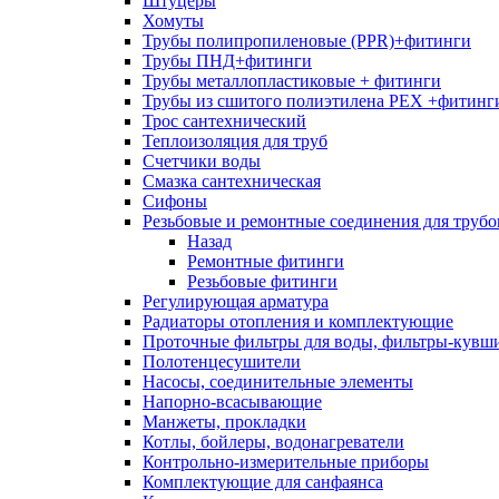
Штуцеры
Хомуты
Трубы полипропиленовые (PPR)+фитинги
Трубы ПНД+фитинги
Трубы металлопластиковые + фитинги
Трубы из сшитого полиэтилена PEX +фитинг
Трос сантехнический
Теплоизоляция для труб
Счетчики воды
Смазка сантехническая
Сифоны
Резьбовые и ремонтные соединения для труб
Назад
Ремонтные фитинги
Резьбовые фитинги
Регулирующая арматура
Радиаторы отопления и комплектующие
Проточные фильтры для воды, фильтры-кувш
Полотенцесушители
Насосы, соединительные элементы
Напорно-всасывающие
Манжеты, прокладки
Котлы, бойлеры, водонагреватели
Контрольно-измерительные приборы
Комплектующие для санфаянса