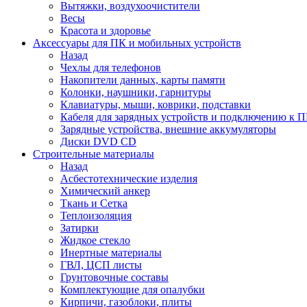
Вытяжки, воздухоочистители
Весы
Красота и здоровье
Аксессуары для ПК и мобильных устройств
Назад
Чехлы для телефонов
Накопители данных, карты памяти
Колонки, наушники, гарнитуры
Клавиатуры, мыши, коврики, подставки
Кабеля для зарядных устройств и подключению к П
Зарядные устройства, внешние аккумуляторы
Диски DVD CD
Строительные материалы
Назад
Асбестотехнические изделия
Химический анкер
Ткань и Сетка
Теплоизоляция
Затирки
Жидкое стекло
Инертные материалы
ГВЛ, ЦСП листы
Грунтовочные составы
Комплектующие для опалубки
Кирпичи, газоблоки, плиты