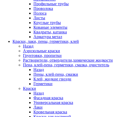
Профильные трубы
Проволока
Полоса
Листы
Круглые трубы
Кованые элементы
Квадраты, катанка
Арматура метал
Краски, лаки, пены, герметики, клей
Назад
Аэрозольные краски
Грунтовки, пропитки
Растворители, отвердители,химические жидкости
Пена, клей-пена, герметики, смазка, очиститель
Назад
Пены, клей-пена, смазки
Клей, жидкие гвозди
Герметики
Краски
Назад
Фасадная краска
Универсальная краска
Лаки
Кровельная краска
Краски для растений