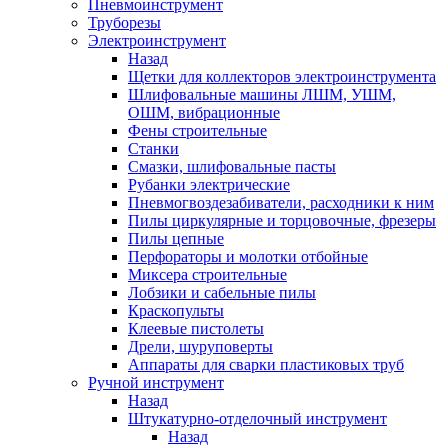
Пневмоинструмент
Труборезы
Электроинструмент
Назад
Щетки для коллекторов электроинструмента
Шлифовальные машины ЛШМ, УШМ,
ОШМ, вибрационные
Фены строительные
Станки
Смазки, шлифовальные пасты
Рубанки электрические
Пневмогвоздезабиватели, расходники к ним
Пилы циркулярные и торцовочные, фрезеры
Пилы цепные
Перфораторы и молотки отбойные
Миксера строительные
Лобзики и сабельные пилы
Краскопульты
Клеевые пистолеты
Дрели, шуруповерты
Аппараты для сварки пластиковых труб
Ручной инструмент
Назад
Штукатурно-отделочный инструмент
Назад