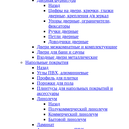
Дверная фурнитура
Назад
Цифры на двери, крючки, глазки
дверные, крепления д/я зеркал
Упоры дверные, ограничители,
фиксаторы
Ручки дверные
Петли дверные
Доводчики дверные
Двери межкомнатные и комплектующие
Двери для бани и сауны
Входные двери металлические
Напольные покрытия
Назад
Углы ПВХ, алюминиевые
Профиль для плитки
Порожки для пола
Плинтусы для напольных покрытий и
аксессуары
Линолеум
Назад
Полукоммерческий линолеум
Коммерческий линолеум
Бытовой линолеум
Ламинат