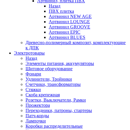
Артвинил, плитка ПВХ
Назад
ПВХ плитка
Артвинил NEW AGE
Артвинил LOUNGE
Артвинил GROOVE
Артвинил EPIC
Артвинил BLUES
Древесно-полимерный композит, комплектующие
к ДПК
Электротовары
Назад
Элементы питания, аккумуляторы
Щитовое оборудование
Фонари
Удлинители, Тройники
Счетчики, трансформаторы
Стяжки
Скоба крепежная
Розетки, Выключатели, Рамки
Прожектора
Переходники, патроны, стартеры
Патч-корды
Лампочки
Коробки распределительные