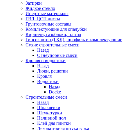
Затирки
Жидкое стекло
Инертные материалы
ГВЛ, ЦСП листы
Грунтовочные составы
Комплектующие для опалубки
Кирпичи, газоблоки, плиты
Гипсокартон (ГКЛ) , профиль и комплектующие
Сухие строительные смеси
Назад
Огнеупорные смеси
Кровля и водостоки
Назад
Люки, решетки
Кровля
Водостоки
Назад
Docke
Строительные смеси
Назад
Шпаклевки
Штукатурки
Наливной пол
Клей для плитки
Декоративная штукатурка