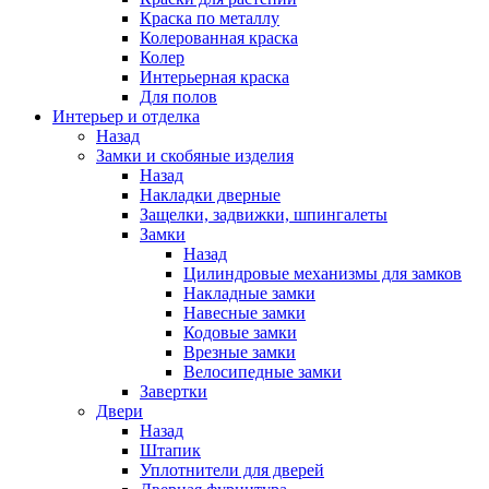
Краска по металлу
Колерованная краска
Колер
Интерьерная краска
Для полов
Интерьер и отделка
Назад
Замки и скобяные изделия
Назад
Накладки дверные
Защелки, задвижки, шпингалеты
Замки
Назад
Цилиндровые механизмы для замков
Накладные замки
Навесные замки
Кодовые замки
Врезные замки
Велосипедные замки
Завертки
Двери
Назад
Штапик
Уплотнители для дверей