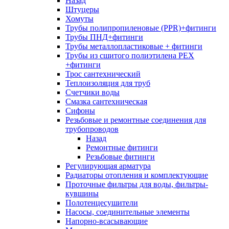
Назад
Штуцеры
Хомуты
Трубы полипропиленовые (PPR)+фитинги
Трубы ПНД+фитинги
Трубы металлопластиковые + фитинги
Трубы из сшитого полиэтилена PEX
+фитинги
Трос сантехнический
Теплоизоляция для труб
Счетчики воды
Смазка сантехническая
Сифоны
Резьбовые и ремонтные соединения для
трубопроводов
Назад
Ремонтные фитинги
Резьбовые фитинги
Регулирующая арматура
Радиаторы отопления и комплектующие
Проточные фильтры для воды, фильтры-
кувшины
Полотенцесушители
Насосы, соединительные элементы
Напорно-всасывающие