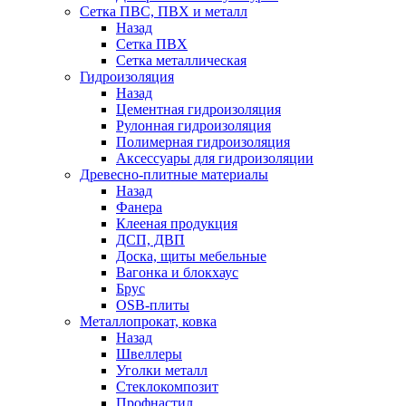
Сетка ПВС, ПВХ и металл
Назад
Сетка ПВХ
Сетка металлическая
Гидроизоляция
Назад
Цементная гидроизоляция
Рулонная гидроизоляция
Полимерная гидроизоляция
Аксессуары для гидроизоляции
Древесно-плитные материалы
Назад
Фанера
Клееная продукция
ДСП, ДВП
Доска, щиты мебельные
Вагонка и блокхаус
Брус
OSB-плиты
Металлопрокат, ковка
Назад
Швеллеры
Уголки металл
Стеклокомпозит
Профнастил