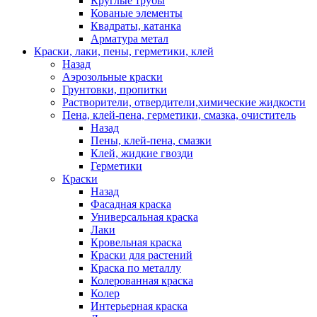
Круглые трубы
Кованые элементы
Квадраты, катанка
Арматура метал
Краски, лаки, пены, герметики, клей
Назад
Аэрозольные краски
Грунтовки, пропитки
Растворители, отвердители,химические жидкости
Пена, клей-пена, герметики, смазка, очиститель
Назад
Пены, клей-пена, смазки
Клей, жидкие гвозди
Герметики
Краски
Назад
Фасадная краска
Универсальная краска
Лаки
Кровельная краска
Краски для растений
Краска по металлу
Колерованная краска
Колер
Интерьерная краска