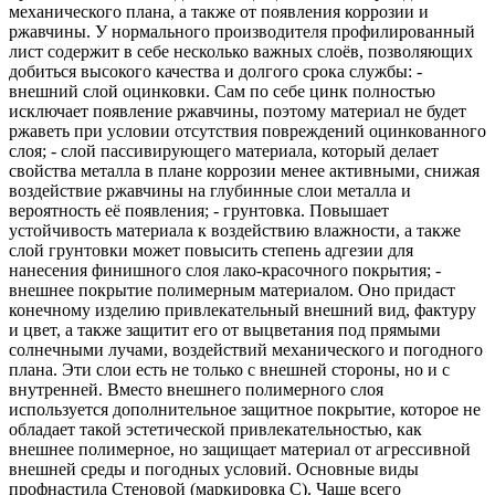
механического плана, а также от появления коррозии и
ржавчины. У нормального производителя профилированный
лист содержит в себе несколько важных слоёв, позволяющих
добиться высокого качества и долгого срока службы: -
внешний слой оцинковки. Сам по себе цинк полностью
исключает появление ржавчины, поэтому материал не будет
ржаветь при условии отсутствия повреждений оцинкованного
слоя; - слой пассивирующего материала, который делает
свойства металла в плане коррозии менее активными, снижая
воздействие ржавчины на глубинные слои металла и
вероятность её появления; - грунтовка. Повышает
устойчивость материала к воздействию влажности, а также
слой грунтовки может повысить степень адгезии для
нанесения финишного слоя лако-красочного покрытия; -
внешнее покрытие полимерным материалом. Оно придаст
конечному изделию привлекательный внешний вид, фактуру
и цвет, а также защитит его от выцветания под прямыми
солнечными лучами, воздействий механического и погодного
плана. Эти слои есть не только с внешней стороны, но и с
внутренней. Вместо внешнего полимерного слоя
используется дополнительное защитное покрытие, которое не
обладает такой эстетической привлекательностью, как
внешнее полимерное, но защищает материал от агрессивной
внешней среды и погодных условий. Основные виды
профнастила Стеновой (маркировка С). Чаще всего