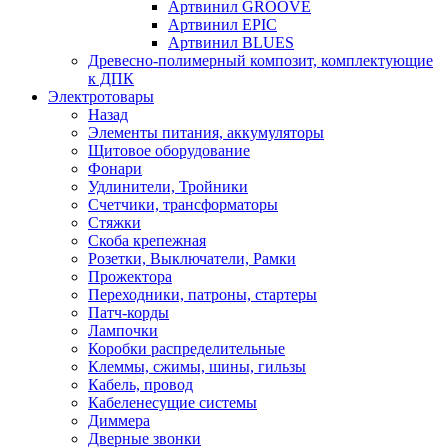
Артвинил GROOVE
Артвинил EPIC
Артвинил BLUES
Древесно-полимерный композит, комплектующие
к ДПК
Электротовары
Назад
Элементы питания, аккумуляторы
Щитовое оборудование
Фонари
Удлинители, Тройники
Счетчики, трансформаторы
Стяжки
Скоба крепежная
Розетки, Выключатели, Рамки
Прожектора
Переходники, патроны, стартеры
Патч-корды
Лампочки
Коробки распределительные
Клеммы, сжимы, шины, гильзы
Кабель, провод
Кабеленесущие системы
Диммера
Дверные звонки