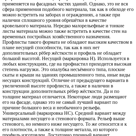
применяется на фасадных частях зданий. Однако, это не вся
сфера применения подобного материала, так как в обиходе его
можно встретить на заборах и ограждениях, а также при
наличии сплошного уровня обрешётки в качестве
кровельного материала. Нередко малорельефные и тонкие
листы материала можно также встретить в качестве стен на
временных постройках хозяйственного назначения.
Профлисты такого формата не обладают высоким качеством в
плане несущей способности, так как в них нет
дополнительных рёбер жёсткости и профиль не обладает
большой высотой. Несущий (маркировка Н). Используется в
любых конструкциях, где на профнастил приходится высокая
степень нагрузки. Это опалубка несъёмного типа, плоские
скаты и крыши на зданиях промышленного типа, иные виды
несущих конструкций. Отличие от предыдущего варианта в
увеличенной высоте профлиста, а также в наличии в
конструкции дополнительных рёбер жёсткости. Да и по
толщине материал отличается. Некоторые люди размещают
его на фасаде, однако это не самый лучший вариант по
причине большого веса и необычного рельефа.
Универсальный (маркировка НС). Средний вариант между
материалами несущего и стенового формата. Рельеф выше
стенового, но немного ниже несущего. То же относится и к
его плотности, а также к толщине металла, из которого
профиль изготовлен. Достаточно прочный вариант