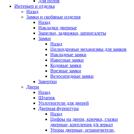
Для полов
Интерьер и отделка
Назад
Замки и скобяные изделия
Назад
Накладки дверные
Защелки, задвижки, шпингалеты
Замки
Назад
Цилиндровые механизмы для замков
Накладные замки
Навесные замки
Кодовые замки
Врезные замки
Велосипедные замки
Завертки
Двери
Назад
Штапик
Уплотнители для дверей
Дверная фурнитура
Назад
Цифры на двери, крючки, глазки
дверные, крепления д/я зеркал
Упоры дверные, ограничители,