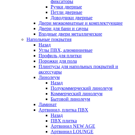
фиксаторы
Ручки дверные
Петли дверные
Доводчики дверные
Двери межкомнатные и комплектующие
Двери для бани и сауны
Входные двери металлические
Напольные покрытия
Назад
Углы ПВХ, алюминиевые
Профиль для плитки
Порожки для пола
Плинтусы для напольных покрытий и
аксессуары
Линолеум
Назад
Полукоммерческий линолеум
Коммерческий линолеум
Бытовой линолеум
Ламинат
Артвинил, плитка ПВХ
Назад
ПВХ плитка
Артвинил NEW AGE
Артвинил LOUNGE