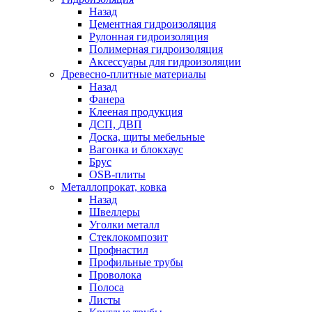
Назад
Цементная гидроизоляция
Рулонная гидроизоляция
Полимерная гидроизоляция
Аксессуары для гидроизоляции
Древесно-плитные материалы
Назад
Фанера
Клееная продукция
ДСП, ДВП
Доска, щиты мебельные
Вагонка и блокхаус
Брус
OSB-плиты
Металлопрокат, ковка
Назад
Швеллеры
Уголки металл
Стеклокомпозит
Профнастил
Профильные трубы
Проволока
Полоса
Листы