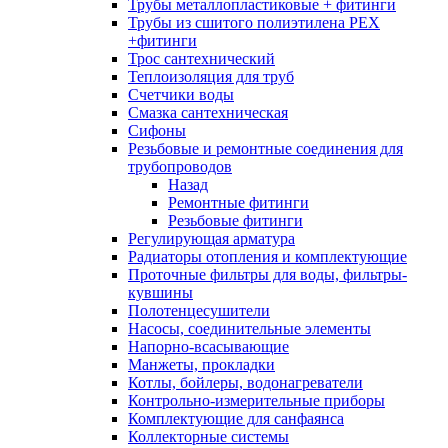
Трубы металлопластиковые + фитинги
Трубы из сшитого полиэтилена PEX
+фитинги
Трос сантехнический
Теплоизоляция для труб
Счетчики воды
Смазка сантехническая
Сифоны
Резьбовые и ремонтные соединения для
трубопроводов
Назад
Ремонтные фитинги
Резьбовые фитинги
Регулирующая арматура
Радиаторы отопления и комплектующие
Проточные фильтры для воды, фильтры-
кувшины
Полотенцесушители
Насосы, соединительные элементы
Напорно-всасывающие
Манжеты, прокладки
Котлы, бойлеры, водонагреватели
Контрольно-измерительные приборы
Комплектующие для санфаянса
Коллекторные системы