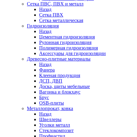
Сетка ПВС, ПВХ и металл
Назад
Сетка ПВХ
Сетка металлическая
Гидроизоляция
Назад
Цементная гидроизоляция
Рулонная гидроизоляция
Полимерная гидроизоляция
Аксессуары для гидроизоляции
Древесно-плитные материалы
Назад
Фанера
Клееная продукция
ДСП, ДВП
Доска, щиты мебельные
Вагонка и блокхаус
Брус
OSB-плиты
Металлопрокат, ковка
Назад
Швеллеры
Уголки металл
Стеклокомпозит
Профнастил