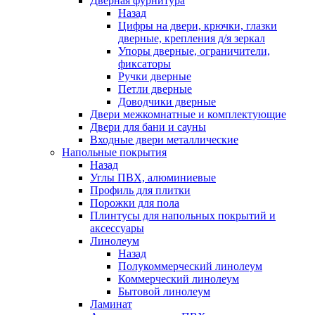
Дверная фурнитура
Назад
Цифры на двери, крючки, глазки
дверные, крепления д/я зеркал
Упоры дверные, ограничители,
фиксаторы
Ручки дверные
Петли дверные
Доводчики дверные
Двери межкомнатные и комплектующие
Двери для бани и сауны
Входные двери металлические
Напольные покрытия
Назад
Углы ПВХ, алюминиевые
Профиль для плитки
Порожки для пола
Плинтусы для напольных покрытий и
аксессуары
Линолеум
Назад
Полукоммерческий линолеум
Коммерческий линолеум
Бытовой линолеум
Ламинат