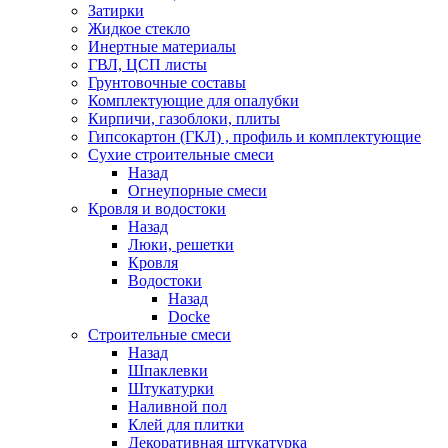
Затирки
Жидкое стекло
Инертные материалы
ГВЛ, ЦСП листы
Грунтовочные составы
Комплектующие для опалубки
Кирпичи, газоблоки, плиты
Гипсокартон (ГКЛ) , профиль и комплектующие
Сухие строительные смеси
Назад
Огнеупорные смеси
Кровля и водостоки
Назад
Люки, решетки
Кровля
Водостоки
Назад
Docke
Строительные смеси
Назад
Шпаклевки
Штукатурки
Наливной пол
Клей для плитки
Декоративная штукатурка