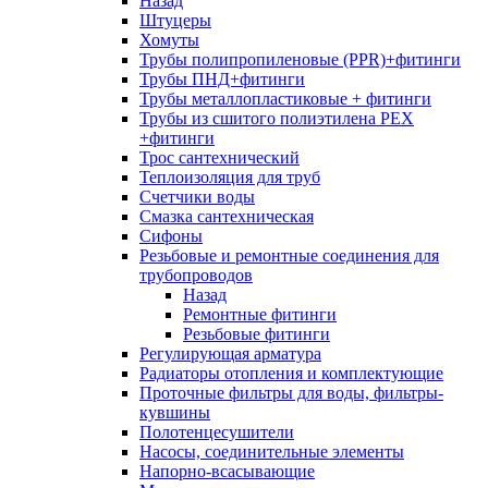
Назад
Штуцеры
Хомуты
Трубы полипропиленовые (PPR)+фитинги
Трубы ПНД+фитинги
Трубы металлопластиковые + фитинги
Трубы из сшитого полиэтилена PEX
+фитинги
Трос сантехнический
Теплоизоляция для труб
Счетчики воды
Смазка сантехническая
Сифоны
Резьбовые и ремонтные соединения для
трубопроводов
Назад
Ремонтные фитинги
Резьбовые фитинги
Регулирующая арматура
Радиаторы отопления и комплектующие
Проточные фильтры для воды, фильтры-
кувшины
Полотенцесушители
Насосы, соединительные элементы
Напорно-всасывающие