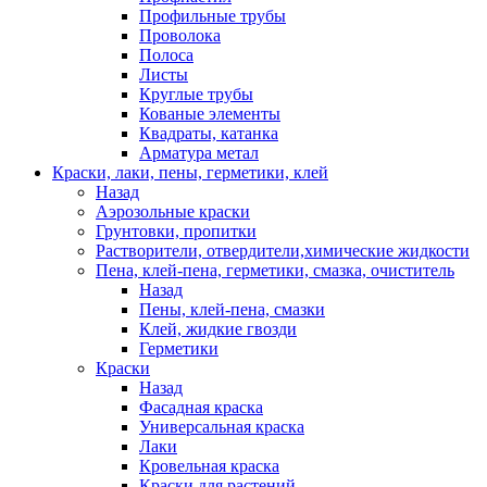
Профильные трубы
Проволока
Полоса
Листы
Круглые трубы
Кованые элементы
Квадраты, катанка
Арматура метал
Краски, лаки, пены, герметики, клей
Назад
Аэрозольные краски
Грунтовки, пропитки
Растворители, отвердители,химические жидкости
Пена, клей-пена, герметики, смазка, очиститель
Назад
Пены, клей-пена, смазки
Клей, жидкие гвозди
Герметики
Краски
Назад
Фасадная краска
Универсальная краска
Лаки
Кровельная краска
Краски для растений