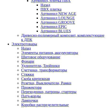
Артвинил, плитка ПВХ
Назад
ПВХ плитка
Артвинил NEW AGE
Артвинил LOUNGE
Артвинил GROOVE
Артвинил EPIC
Артвинил BLUES
Древесно-полимерный композит, комплектующие
к ДПК
Электротовары
Назад
Элементы питания, аккумуляторы
Щитовое оборудование
Фонари
Удлинители, Тройники
Счетчики, трансформаторы
Стяжки
Скоба крепежная
Розетки, Выключатели, Рамки
Прожектора
Переходники, патроны, стартеры
Патч-корды
Лампочки
Коробки распределительные