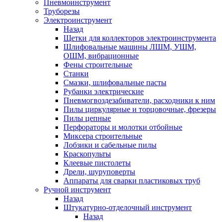
Пневмоинструмент
Труборезы
Электроинструмент
Назад
Щетки для коллекторов электроинструмента
Шлифовальные машины ЛШМ, УШМ,
ОШМ, вибрационные
Фены строительные
Станки
Смазки, шлифовальные пасты
Рубанки электрические
Пневмогвоздезабиватели, расходники к ним
Пилы циркулярные и торцовочные, фрезеры
Пилы цепные
Перфораторы и молотки отбойные
Миксера строительные
Лобзики и сабельные пилы
Краскопульты
Клеевые пистолеты
Дрели, шуруповерты
Аппараты для сварки пластиковых труб
Ручной инструмент
Назад
Штукатурно-отделочный инструмент
Назад