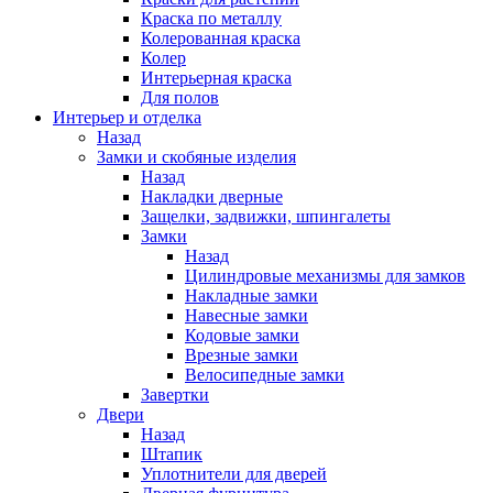
Краска по металлу
Колерованная краска
Колер
Интерьерная краска
Для полов
Интерьер и отделка
Назад
Замки и скобяные изделия
Назад
Накладки дверные
Защелки, задвижки, шпингалеты
Замки
Назад
Цилиндровые механизмы для замков
Накладные замки
Навесные замки
Кодовые замки
Врезные замки
Велосипедные замки
Завертки
Двери
Назад
Штапик
Уплотнители для дверей