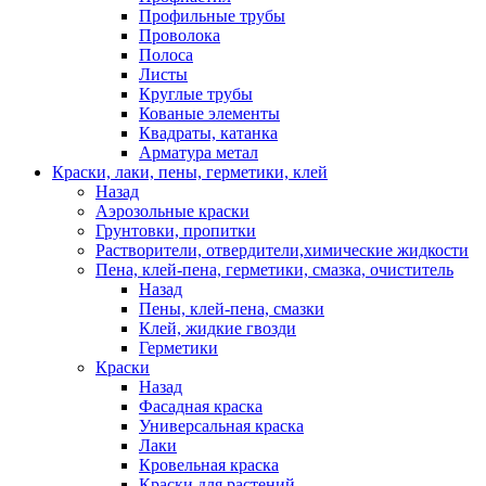
Профильные трубы
Проволока
Полоса
Листы
Круглые трубы
Кованые элементы
Квадраты, катанка
Арматура метал
Краски, лаки, пены, герметики, клей
Назад
Аэрозольные краски
Грунтовки, пропитки
Растворители, отвердители,химические жидкости
Пена, клей-пена, герметики, смазка, очиститель
Назад
Пены, клей-пена, смазки
Клей, жидкие гвозди
Герметики
Краски
Назад
Фасадная краска
Универсальная краска
Лаки
Кровельная краска
Краски для растений