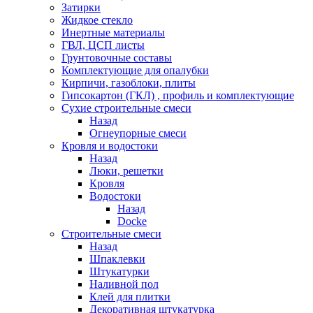
Затирки
Жидкое стекло
Инертные материалы
ГВЛ, ЦСП листы
Грунтовочные составы
Комплектующие для опалубки
Кирпичи, газоблоки, плиты
Гипсокартон (ГКЛ) , профиль и комплектующие
Сухие строительные смеси
Назад
Огнеупорные смеси
Кровля и водостоки
Назад
Люки, решетки
Кровля
Водостоки
Назад
Docke
Строительные смеси
Назад
Шпаклевки
Штукатурки
Наливной пол
Клей для плитки
Декоративная штукатурка