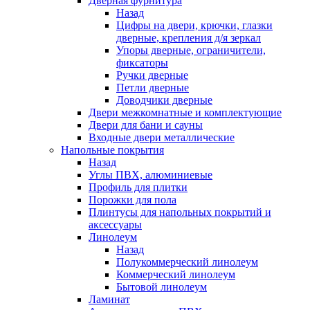
Дверная фурнитура
Назад
Цифры на двери, крючки, глазки
дверные, крепления д/я зеркал
Упоры дверные, ограничители,
фиксаторы
Ручки дверные
Петли дверные
Доводчики дверные
Двери межкомнатные и комплектующие
Двери для бани и сауны
Входные двери металлические
Напольные покрытия
Назад
Углы ПВХ, алюминиевые
Профиль для плитки
Порожки для пола
Плинтусы для напольных покрытий и
аксессуары
Линолеум
Назад
Полукоммерческий линолеум
Коммерческий линолеум
Бытовой линолеум
Ламинат