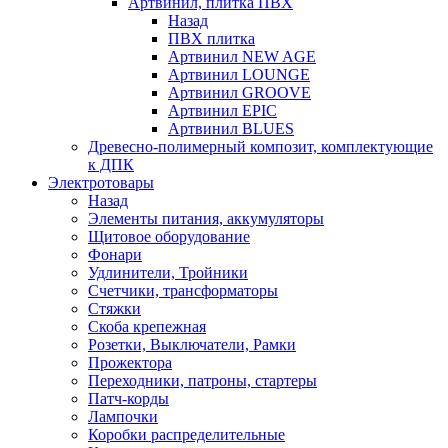
Артвинил, плитка ПВХ
Назад
ПВХ плитка
Артвинил NEW AGE
Артвинил LOUNGE
Артвинил GROOVE
Артвинил EPIC
Артвинил BLUES
Древесно-полимерный композит, комплектующие
к ДПК
Электротовары
Назад
Элементы питания, аккумуляторы
Щитовое оборудование
Фонари
Удлинители, Тройники
Счетчики, трансформаторы
Стяжки
Скоба крепежная
Розетки, Выключатели, Рамки
Прожектора
Переходники, патроны, стартеры
Патч-корды
Лампочки
Коробки распределительные