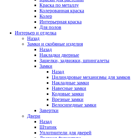
Краска по металлу
Колерованная краска
Колер
Интерьерная краска
Для полов
Интерьер и отделка
Назад
Замки и скобяные изделия
Назад
Накладки дверные
Защелки, задвижки, шпингалеты
Замки
Назад
Цилиндровые механизмы для замков
Накладные замки
Навесные замки
Кодовые замки
Врезные замки
Велосипедные замки
Завертки
Двери
Назад
Штапик
Уплотнители для дверей