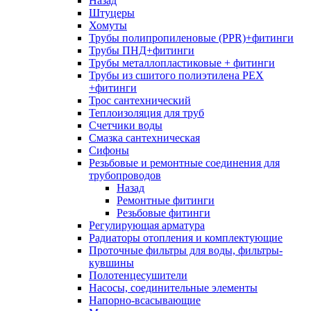
Назад
Штуцеры
Хомуты
Трубы полипропиленовые (PPR)+фитинги
Трубы ПНД+фитинги
Трубы металлопластиковые + фитинги
Трубы из сшитого полиэтилена PEX
+фитинги
Трос сантехнический
Теплоизоляция для труб
Счетчики воды
Смазка сантехническая
Сифоны
Резьбовые и ремонтные соединения для
трубопроводов
Назад
Ремонтные фитинги
Резьбовые фитинги
Регулирующая арматура
Радиаторы отопления и комплектующие
Проточные фильтры для воды, фильтры-
кувшины
Полотенцесушители
Насосы, соединительные элементы
Напорно-всасывающие