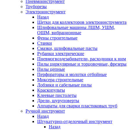
Пневмоинструмент
Труборезы
Электроинструмент
Назад
Щетки для коллекторов электроинструмента
Шлифовальные машины ЛШМ, УШМ,
ОШМ, вибрационные
Фены строительные
Станки
Смазки, шлифовальные пасты
Рубанки электрические
Пневмогвоздезабиватели, расходники к ним
Пилы циркулярные и торцовочные, фрезеры
Пилы цепные
Перфораторы и молотки отбойные
Миксера строительные
Лобзики и сабельные пилы
Краскопульты
Клеевые пистолеты
Дрели, шуруповерты
Аппараты для сварки пластиковых труб
Ручной инструмент
Назад
Штукатурно-отделочный инструмент
Назад