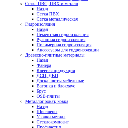
Сетка ПВС, ПВХ и металл
Назад
Сетка ПВХ
Сетка металлическая
Гидроизоляция
Назад
Цементная гидроизоляция
Рулонная гидроизоляция
Полимерная гидроизоляция
Аксессуары для гидроизоляции
Древесно-плитные материалы
Назад
Фанера
Клееная продукция
ДСП, ДВП
Доска, щиты мебельные
Вагонка и блокхаус
Брус
OSB-плиты
Металлопрокат, ковка
Назад
Швеллеры
Уголки металл
Стеклокомпозит
Профнастил