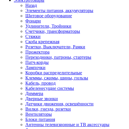
Электротовары
Назад
Элементы питания, аккумуляторы
Щитовое оборудование
Фонари
Удлинители, Тройники
Счетчики, трансформаторы
Стяжки
Скоба крепежная
Розетки, Выключатели, Рамки
Прожектора
Переходники, патроны, стартеры
Патч-корды
Лампочки
Коробки распределительные
Клеммы, сжимы, шины, гильзы
Кабель, провод
Кабеленесущие системы
Диммера
Дверные звонки
Датчики движения, освещённости
Вилки, гнезда, розетки
Вентиляторы
Блоки питания
Антенны телевизионные и ТВ аксессуары