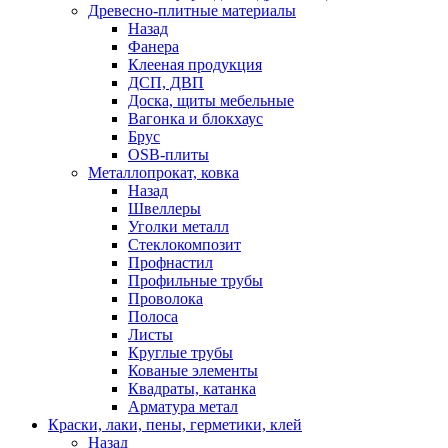
Древесно-плитные материалы
Назад
Фанера
Клееная продукция
ДСП, ДВП
Доска, щиты мебельные
Вагонка и блокхаус
Брус
OSB-плиты
Металлопрокат, ковка
Назад
Швеллеры
Уголки металл
Стеклокомпозит
Профнастил
Профильные трубы
Проволока
Полоса
Листы
Круглые трубы
Кованые элементы
Квадраты, катанка
Арматура метал
Краски, лаки, пены, герметики, клей
Назад