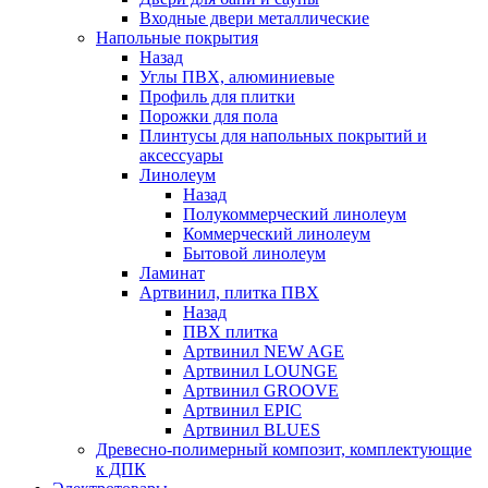
Входные двери металлические
Напольные покрытия
Назад
Углы ПВХ, алюминиевые
Профиль для плитки
Порожки для пола
Плинтусы для напольных покрытий и
аксессуары
Линолеум
Назад
Полукоммерческий линолеум
Коммерческий линолеум
Бытовой линолеум
Ламинат
Артвинил, плитка ПВХ
Назад
ПВХ плитка
Артвинил NEW AGE
Артвинил LOUNGE
Артвинил GROOVE
Артвинил EPIC
Артвинил BLUES
Древесно-полимерный композит, комплектующие
к ДПК