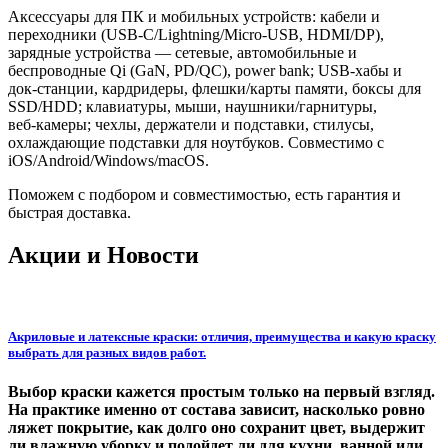
Аксессуары для ПК и мобильных устройств: кабели и
переходники (USB‑C/Lightning/Micro‑USB, HDMI/DP),
зарядные устройства — сетевые, автомобильные и
беспроводные Qi (GaN, PD/QC), power bank; USB‑хабы и
док‑станции, кардридеры, флешки/карты памяти, боксы для
SSD/HDD; клавиатуры, мыши, наушники/гарнитуры,
веб‑камеры; чехлы, держатели и подставки, стилусы,
охлаждающие подставки для ноутбуков. Совместимо с
iOS/Android/Windows/macOS.
Поможем с подбором и совместимостью, есть гарантия и
быстрая доставка.
Акции и Новости
Акриловые и латексные краски: отличия, преимущества и какую краску
выбрать для разных видов работ.
Выбор краски кажется простым только на первый взгляд.
На практике именно от состава зависит, насколько ровно
ляжет покрытие, как долго оно сохранит цвет, выдержит
ли влажную уборку и подойдет ли для кухни, ванной или