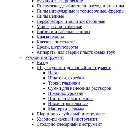
Рубанки электрические
Пневмогвоздезабиватели, расходники к ним
Пилы циркулярные и торцовочные, фрезеры
Пилы цепные
Перфораторы и молотки отбойные
Миксера строительные
Лобзики и сабельные пилы
Краскопульты
Клеевые пистолеты
Дрели, шуруповерты
Аппараты для сварки пластиковых труб
Ручной инструмент
Назад
Штукатурно-отделочный инструмент
Назад
Шпатели, скребки
Терки, гладилки
Сумки для нанесения растворов
Правило, уровень
Пистолеты монтажные
Ножи строительные
Мастерки, кельмы
Шарнирно - губцевый инструмент
Ударно-рычажный инструмент
Столярно-слесарный инструмент