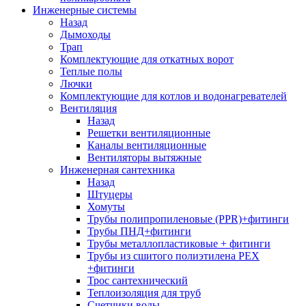
Инженерные системы
Назад
Дымоходы
Трап
Комплектующие для откатных ворот
Теплые полы
Лючки
Комплектующие для котлов и водонагревателей
Вентиляция
Назад
Решетки вентиляционные
Каналы вентиляционные
Вентиляторы вытяжные
Инженерная сантехника
Назад
Штуцеры
Хомуты
Трубы полипропиленовые (PPR)+фитинги
Трубы ПНД+фитинги
Трубы металлопластиковые + фитинги
Трубы из сшитого полиэтилена PEX
+фитинги
Трос сантехнический
Теплоизоляция для труб
Счетчики воды