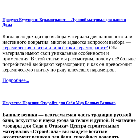
Продукт Будущего: Керамогранит — Лучший материал для вашего
Дома
Когда дело доходит до выбора материала для напольного или
настенного покрытия, многие задаются вопросом выбора —
керамическая плитка или всё таки керамогранит?
Оба
материала имеют свои уникальные особенности и
применения. В этой статье мы рассмотрим, почему всё больше
потребителей выбирают керамогранит, и как он превосходит
керамическую плитку по ряду ключевых параметров.
Подробнее...
Искусство Парения: Откройте для Себя Мир Банных Веников
Банные веники — неотъемлемая часть традиции русской
бани, искусство и наука ухода за телом и душой. В магазине
«товары для Сада и Отдыха» Центра строительных
материалов «СтройСила» вы найдете богатый
ассортимент веников для бани, способных подарить