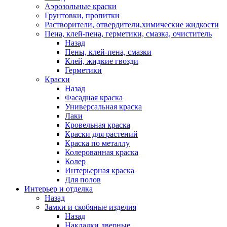
Аэрозольные краски
Грунтовки, пропитки
Растворители, отвердители,химические жидкости
Пена, клей-пена, герметики, смазка, очиститель
Назад
Пены, клей-пена, смазки
Клей, жидкие гвозди
Герметики
Краски
Назад
Фасадная краска
Универсальная краска
Лаки
Кровельная краска
Краски для растений
Краска по металлу
Колерованная краска
Колер
Интерьерная краска
Для полов
Интерьер и отделка
Назад
Замки и скобяные изделия
Назад
Накладки дверные