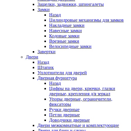
Защелки, задвижки, шпингалеты
Замки
Назад
Цилиндровые механизмы для замков
Накладные замки
Навесные замки
Кодовые замки
Врезные замки
Велосипедные замки
Завертки
Двери
Назад
Штапик
Уплотнители для дверей
Дверная фурнитура
Назад
Цифры на двери, крючки, глазки
дверные, крепления д/я зеркал
Упоры дверные, ограничители,
фиксаторы
Ручки дверные
Петли дверные
Доводчики дверные
Двери межкомнатные и комплектующие
Двери для бани и сауны