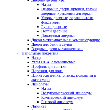
Дверная фурнитура
Назад
Цифры на двери, крючки, глазки
дверные, крепления д/я зеркал
Упоры дверные, ограничители,
фиксаторы
Ручки дверные
Петли дверные
Доводчики дверные
Двери межкомнатные и комплектующие
Двери для бани и сауны
Входные двери металлические
Напольные покрытия
Назад
Углы ПВХ, алюминиевые
Профиль для плитки
Порожки для пола
Плинтусы для напольных покрытий и
аксессуары
Линолеум
Назад
Полукоммерческий линолеум
Коммерческий линолеум
Бытовой линолеум
Ламинат