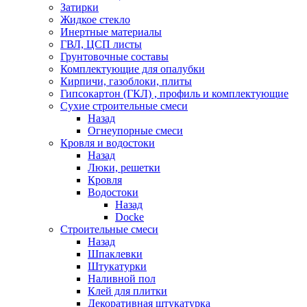
Затирки
Жидкое стекло
Инертные материалы
ГВЛ, ЦСП листы
Грунтовочные составы
Комплектующие для опалубки
Кирпичи, газоблоки, плиты
Гипсокартон (ГКЛ) , профиль и комплектующие
Сухие строительные смеси
Назад
Огнеупорные смеси
Кровля и водостоки
Назад
Люки, решетки
Кровля
Водостоки
Назад
Docke
Строительные смеси
Назад
Шпаклевки
Штукатурки
Наливной пол
Клей для плитки
Декоративная штукатурка