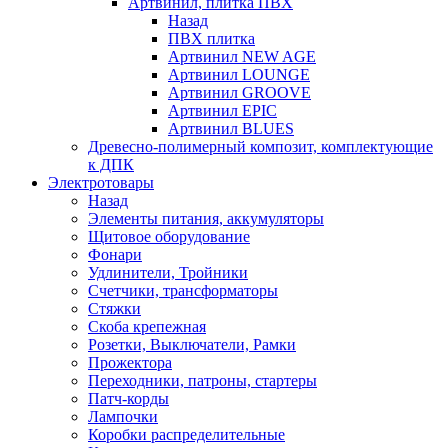
Артвинил, плитка ПВХ
Назад
ПВХ плитка
Артвинил NEW AGE
Артвинил LOUNGE
Артвинил GROOVE
Артвинил EPIC
Артвинил BLUES
Древесно-полимерный композит, комплектующие
к ДПК
Электротовары
Назад
Элементы питания, аккумуляторы
Щитовое оборудование
Фонари
Удлинители, Тройники
Счетчики, трансформаторы
Стяжки
Скоба крепежная
Розетки, Выключатели, Рамки
Прожектора
Переходники, патроны, стартеры
Патч-корды
Лампочки
Коробки распределительные