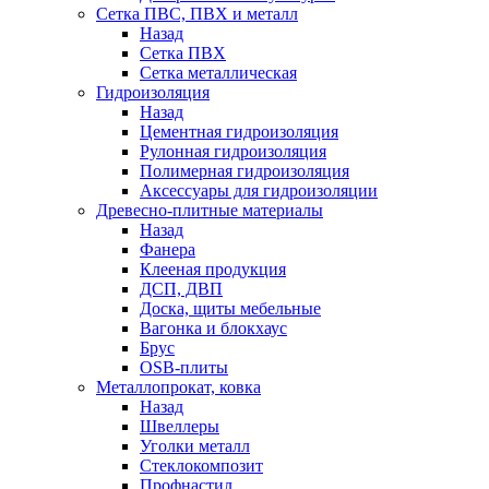
Сетка ПВС, ПВХ и металл
Назад
Сетка ПВХ
Сетка металлическая
Гидроизоляция
Назад
Цементная гидроизоляция
Рулонная гидроизоляция
Полимерная гидроизоляция
Аксессуары для гидроизоляции
Древесно-плитные материалы
Назад
Фанера
Клееная продукция
ДСП, ДВП
Доска, щиты мебельные
Вагонка и блокхаус
Брус
OSB-плиты
Металлопрокат, ковка
Назад
Швеллеры
Уголки металл
Стеклокомпозит
Профнастил