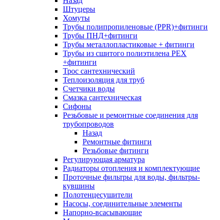
Назад
Штуцеры
Хомуты
Трубы полипропиленовые (PPR)+фитинги
Трубы ПНД+фитинги
Трубы металлопластиковые + фитинги
Трубы из сшитого полиэтилена PEX
+фитинги
Трос сантехнический
Теплоизоляция для труб
Счетчики воды
Смазка сантехническая
Сифоны
Резьбовые и ремонтные соединения для
трубопроводов
Назад
Ремонтные фитинги
Резьбовые фитинги
Регулирующая арматура
Радиаторы отопления и комплектующие
Проточные фильтры для воды, фильтры-
кувшины
Полотенцесушители
Насосы, соединительные элементы
Напорно-всасывающие