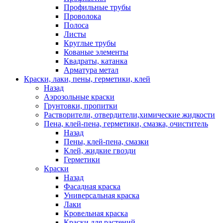
Профильные трубы
Проволока
Полоса
Листы
Круглые трубы
Кованые элементы
Квадраты, катанка
Арматура метал
Краски, лаки, пены, герметики, клей
Назад
Аэрозольные краски
Грунтовки, пропитки
Растворители, отвердители,химические жидкости
Пена, клей-пена, герметики, смазка, очиститель
Назад
Пены, клей-пена, смазки
Клей, жидкие гвозди
Герметики
Краски
Назад
Фасадная краска
Универсальная краска
Лаки
Кровельная краска
Краски для растений