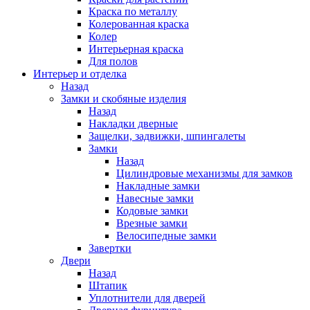
Краска по металлу
Колерованная краска
Колер
Интерьерная краска
Для полов
Интерьер и отделка
Назад
Замки и скобяные изделия
Назад
Накладки дверные
Защелки, задвижки, шпингалеты
Замки
Назад
Цилиндровые механизмы для замков
Накладные замки
Навесные замки
Кодовые замки
Врезные замки
Велосипедные замки
Завертки
Двери
Назад
Штапик
Уплотнители для дверей