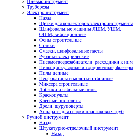
Пневмоинструмент
Труборезы
Электроинструмент
Назад
Щетки для коллекторов электроинструмента
Шлифовальные машины ЛШМ, УШМ,
ОШМ, вибрационные
Фены строительные
Станки
Смазки, шлифовальные пасты
Рубанки электрические
Пневмогвоздезабиватели, расходники к ним
Пилы циркулярные и торцовочные, фрезеры
Пилы цепные
Перфораторы и молотки отбойные
Миксера строительные
Лобзики и сабельные пилы
Краскопульты
Клеевые пистолеты
Дрели, шуруповерты
Аппараты для сварки пластиковых труб
Ручной инструмент
Назад
Штукатурно-отделочный инструмент
Назад