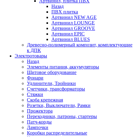
Артвинил, плитка ПВХ
Назад
ПВХ плитка
Артвинил NEW AGE
Артвинил LOUNGE
Артвинил GROOVE
Артвинил EPIC
Артвинил BLUES
Древесно-полимерный композит, комплектующие
к ДПК
Электротовары
Назад
Элементы питания, аккумуляторы
Щитовое оборудование
Фонари
Удлинители, Тройники
Счетчики, трансформаторы
Стяжки
Скоба крепежная
Розетки, Выключатели, Рамки
Прожектора
Переходники, патроны, стартеры
Патч-корды
Лампочки
Коробки распределительные