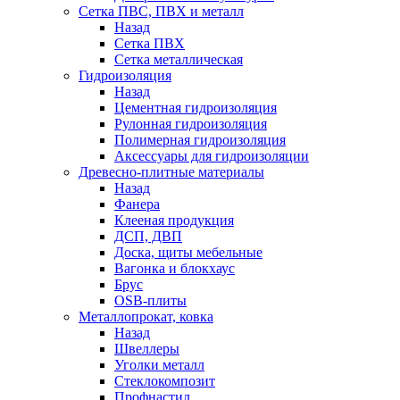
Сетка ПВС, ПВХ и металл
Назад
Сетка ПВХ
Сетка металлическая
Гидроизоляция
Назад
Цементная гидроизоляция
Рулонная гидроизоляция
Полимерная гидроизоляция
Аксессуары для гидроизоляции
Древесно-плитные материалы
Назад
Фанера
Клееная продукция
ДСП, ДВП
Доска, щиты мебельные
Вагонка и блокхаус
Брус
OSB-плиты
Металлопрокат, ковка
Назад
Швеллеры
Уголки металл
Стеклокомпозит
Профнастил