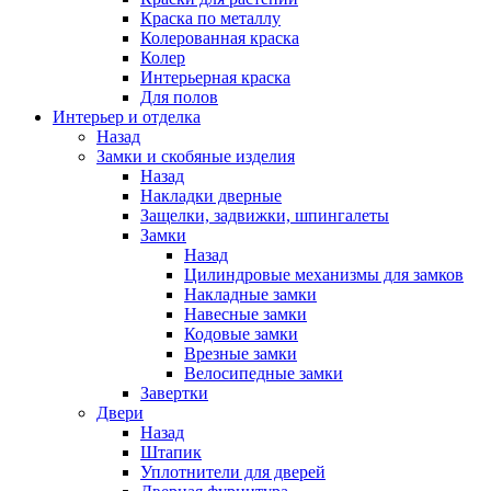
Краска по металлу
Колерованная краска
Колер
Интерьерная краска
Для полов
Интерьер и отделка
Назад
Замки и скобяные изделия
Назад
Накладки дверные
Защелки, задвижки, шпингалеты
Замки
Назад
Цилиндровые механизмы для замков
Накладные замки
Навесные замки
Кодовые замки
Врезные замки
Велосипедные замки
Завертки
Двери
Назад
Штапик
Уплотнители для дверей