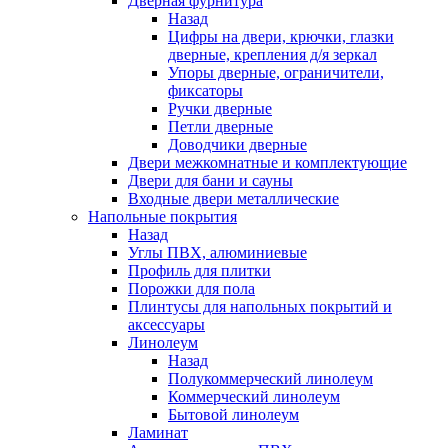
Дверная фурнитура
Назад
Цифры на двери, крючки, глазки
дверные, крепления д/я зеркал
Упоры дверные, ограничители,
фиксаторы
Ручки дверные
Петли дверные
Доводчики дверные
Двери межкомнатные и комплектующие
Двери для бани и сауны
Входные двери металлические
Напольные покрытия
Назад
Углы ПВХ, алюминиевые
Профиль для плитки
Порожки для пола
Плинтусы для напольных покрытий и
аксессуары
Линолеум
Назад
Полукоммерческий линолеум
Коммерческий линолеум
Бытовой линолеум
Ламинат