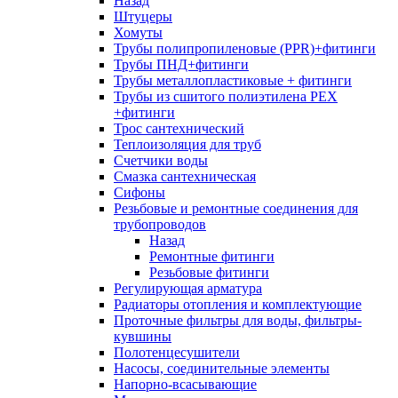
Назад
Штуцеры
Хомуты
Трубы полипропиленовые (PPR)+фитинги
Трубы ПНД+фитинги
Трубы металлопластиковые + фитинги
Трубы из сшитого полиэтилена PEX
+фитинги
Трос сантехнический
Теплоизоляция для труб
Счетчики воды
Смазка сантехническая
Сифоны
Резьбовые и ремонтные соединения для
трубопроводов
Назад
Ремонтные фитинги
Резьбовые фитинги
Регулирующая арматура
Радиаторы отопления и комплектующие
Проточные фильтры для воды, фильтры-
кувшины
Полотенцесушители
Насосы, соединительные элементы
Напорно-всасывающие