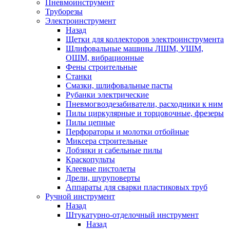
Пневмоинструмент
Труборезы
Электроинструмент
Назад
Щетки для коллекторов электроинструмента
Шлифовальные машины ЛШМ, УШМ,
ОШМ, вибрационные
Фены строительные
Станки
Смазки, шлифовальные пасты
Рубанки электрические
Пневмогвоздезабиватели, расходники к ним
Пилы циркулярные и торцовочные, фрезеры
Пилы цепные
Перфораторы и молотки отбойные
Миксера строительные
Лобзики и сабельные пилы
Краскопульты
Клеевые пистолеты
Дрели, шуруповерты
Аппараты для сварки пластиковых труб
Ручной инструмент
Назад
Штукатурно-отделочный инструмент
Назад