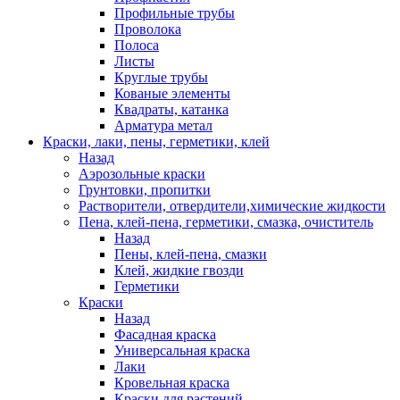
Профильные трубы
Проволока
Полоса
Листы
Круглые трубы
Кованые элементы
Квадраты, катанка
Арматура метал
Краски, лаки, пены, герметики, клей
Назад
Аэрозольные краски
Грунтовки, пропитки
Растворители, отвердители,химические жидкости
Пена, клей-пена, герметики, смазка, очиститель
Назад
Пены, клей-пена, смазки
Клей, жидкие гвозди
Герметики
Краски
Назад
Фасадная краска
Универсальная краска
Лаки
Кровельная краска
Краски для растений