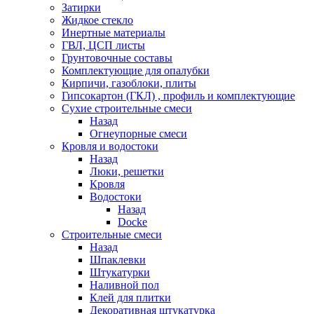
Затирки
Жидкое стекло
Инертные материалы
ГВЛ, ЦСП листы
Грунтовочные составы
Комплектующие для опалубки
Кирпичи, газоблоки, плиты
Гипсокартон (ГКЛ) , профиль и комплектующие
Сухие строительные смеси
Назад
Огнеупорные смеси
Кровля и водостоки
Назад
Люки, решетки
Кровля
Водостоки
Назад
Docke
Строительные смеси
Назад
Шпаклевки
Штукатурки
Наливной пол
Клей для плитки
Декоративная штукатурка