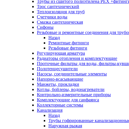
Трубы из сшитого полиэтилена PEX +фитинг
Трос сантехнический
Теплоизоляция для труб
Счетчики воды
Смазка сантехническая
Сифоны
Резьбовые и ремонтные соединения для труб
Назад
Ремонтные фитинги
Резьбовые фитинги
Регулирующая арматура
Радиаторы отопления и комплектующие
Проточные фильтры для воды, фильтры-кувш
Полотенцесушители
Насосы, соединительные элементы
Напорно-всасывающие
Манжеты, прокладки
Котлы, бойлеры, водонагреватели
Контрольно-измерительные приборы
Комплектующие для санфаянса
Коллекторные системы
Канализация
Назад
Трубы гофрированные канализационны
Наружная рыжая