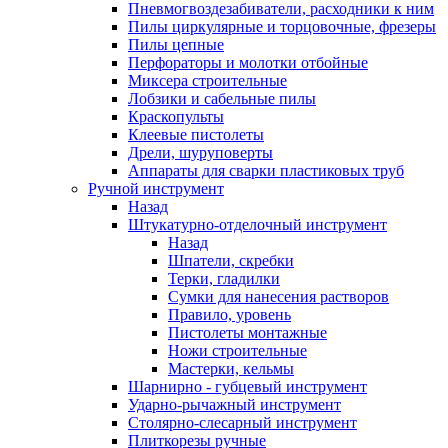
Пневмогвоздезабиватели, расходники к ним
Пилы циркулярные и торцовочные, фрезеры
Пилы цепные
Перфораторы и молотки отбойные
Миксера строительные
Лобзики и сабельные пилы
Краскопульты
Клеевые пистолеты
Дрели, шуруповерты
Аппараты для сварки пластиковых труб
Ручной инструмент
Назад
Штукатурно-отделочный инструмент
Назад
Шпатели, скребки
Терки, гладилки
Сумки для нанесения растворов
Правило, уровень
Пистолеты монтажные
Ножи строительные
Мастерки, кельмы
Шарнирно - губцевый инструмент
Ударно-рычажный инструмент
Столярно-слесарный инструмент
Плиткорезы ручные