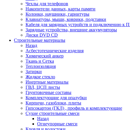
Чехлы для телефонов
Накопители данных, карты памяти
Колонки, наушники, гарнитуры
Клавиатуры, мыши, коврики, подставки
Кабеля для зарядных устройств и подключению к П
Зарядные устройства, внешние аккумуляторы
Диски DVD CD
Строительные материалы
Назад
Асбестотехнические изделия
Химический анкер
Ткань и Сетка
Теплоизоляция
Затирки
Жидкое стекло
Инертные материалы
ГВЛ, ЦСП листы
Грунтовочные составы
Комплектующие для опалубки
Кирпичи, газоблоки, плиты
Гипсокартон (ГКЛ) , профиль и комплектующие
Сухие строительные смеси
Назад
Огнеупорные смеси
Кровля и водостоки