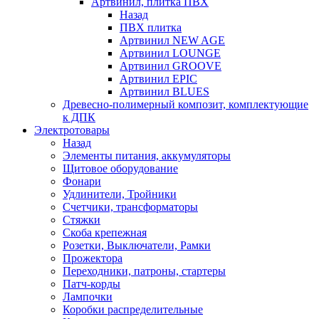
Артвинил, плитка ПВХ
Назад
ПВХ плитка
Артвинил NEW AGE
Артвинил LOUNGE
Артвинил GROOVE
Артвинил EPIC
Артвинил BLUES
Древесно-полимерный композит, комплектующие
к ДПК
Электротовары
Назад
Элементы питания, аккумуляторы
Щитовое оборудование
Фонари
Удлинители, Тройники
Счетчики, трансформаторы
Стяжки
Скоба крепежная
Розетки, Выключатели, Рамки
Прожектора
Переходники, патроны, стартеры
Патч-корды
Лампочки
Коробки распределительные