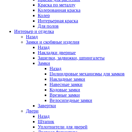
Краска по металлу
Колерованная краска
Колер
Интерьерная краска
Для полов
Интерьер и отделка
Назад
Замки и скобяные изделия
Назад
Накладки дверные
Защелки, задвижки, шпингалеты
Замки
Назад
Цилиндровые механизмы для замков
Накладные замки
Навесные замки
Кодовые замки
Врезные замки
Велосипедные замки
Завертки
Двери
Назад
Штапик
Уплотнители для дверей