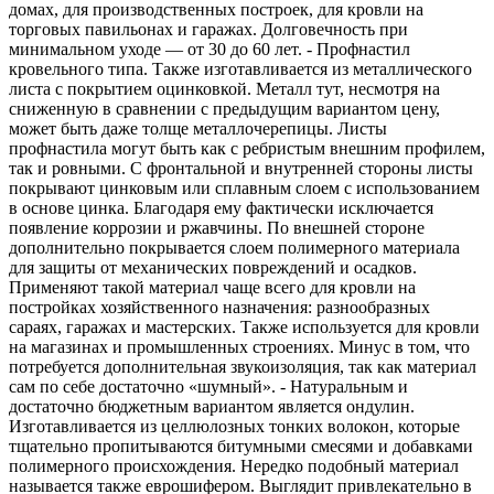
домах, для производственных построек, для кровли на
торговых павильонах и гаражах. Долговечность при
минимальном уходе — от 30 до 60 лет. - Профнастил
кровельного типа. Также изготавливается из металлического
листа с покрытием оцинковкой. Металл тут, несмотря на
сниженную в сравнении с предыдущим вариантом цену,
может быть даже толще металлочерепицы. Листы
профнастила могут быть как с ребристым внешним профилем,
так и ровными. С фронтальной и внутренней стороны листы
покрывают цинковым или сплавным слоем с использованием
в основе цинка. Благодаря ему фактически исключается
появление коррозии и ржавчины. По внешней стороне
дополнительно покрывается слоем полимерного материала
для защиты от механических повреждений и осадков.
Применяют такой материал чаще всего для кровли на
постройках хозяйственного назначения: разнообразных
сараях, гаражах и мастерских. Также используется для кровли
на магазинах и промышленных строениях. Минус в том, что
потребуется дополнительная звукоизоляция, так как материал
сам по себе достаточно «шумный». - Натуральным и
достаточно бюджетным вариантом является ондулин.
Изготавливается из целлюлозных тонких волокон, которые
тщательно пропитываются битумными смесями и добавками
полимерного происхождения. Нередко подобный материал
называется также еврошифером. Выглядит привлекательно в