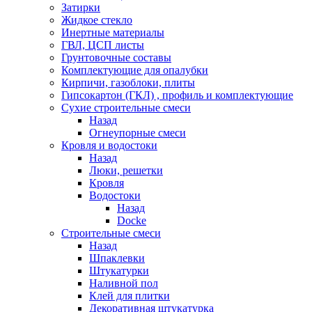
Затирки
Жидкое стекло
Инертные материалы
ГВЛ, ЦСП листы
Грунтовочные составы
Комплектующие для опалубки
Кирпичи, газоблоки, плиты
Гипсокартон (ГКЛ) , профиль и комплектующие
Сухие строительные смеси
Назад
Огнеупорные смеси
Кровля и водостоки
Назад
Люки, решетки
Кровля
Водостоки
Назад
Docke
Строительные смеси
Назад
Шпаклевки
Штукатурки
Наливной пол
Клей для плитки
Декоративная штукатурка