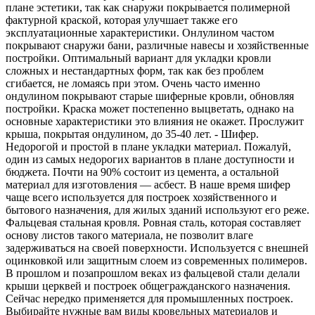
плане эстетики, так как снаружи покрывается полимерной
фактурной краской, которая улучшает также его
эксплуатационные характеристики. Онлулином частом
покрывают снаружи бани, различные навесы и хозяйственные
постройки. Оптимальный вариант для укладки кровли
сложных и нестандартных форм, так как без проблем
сгибается, не ломаясь при этом. Очень часто именно
ондулином покрывают старые шиферные кровли, обновляя
постройки. Краска может постепенно выцветать, однако на
основные характеристики это влияния не окажет. Прослужит
крыша, покрытая ондулином, до 35-40 лет. - Шифер.
Недорогой и простой в плане укладки материал. Пожалуй,
один из самых недорогих вариантов в плане доступности и
бюджета. Почти на 90% состоит из цемента, а остальной
материал для изготовления — асбест. В наше время шифер
чаще всего используется для построек хозяйственного и
бытового назначения, для жилых зданий используют его реже.
Фальцевая стальная кровля. Ровная сталь, которая составляет
основу листов такого материала, не позволит влаге
задерживаться на своей поверхности. Используется с внешней
оцинковкой или защитным слоем из современных полимеров.
В прошлом и позапрошлом веках из фальцевой стали делали
крыши церквей и построек общегражданского назначения.
Сейчас нередко применяется для промышленных построек.
Выбирайте нужные вам виды кровельных материалов и