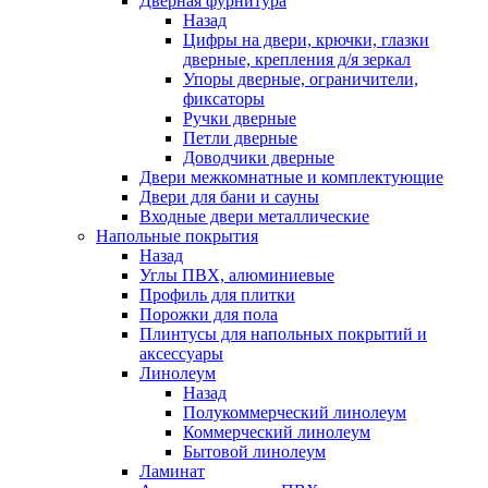
Дверная фурнитура
Назад
Цифры на двери, крючки, глазки
дверные, крепления д/я зеркал
Упоры дверные, ограничители,
фиксаторы
Ручки дверные
Петли дверные
Доводчики дверные
Двери межкомнатные и комплектующие
Двери для бани и сауны
Входные двери металлические
Напольные покрытия
Назад
Углы ПВХ, алюминиевые
Профиль для плитки
Порожки для пола
Плинтусы для напольных покрытий и
аксессуары
Линолеум
Назад
Полукоммерческий линолеум
Коммерческий линолеум
Бытовой линолеум
Ламинат