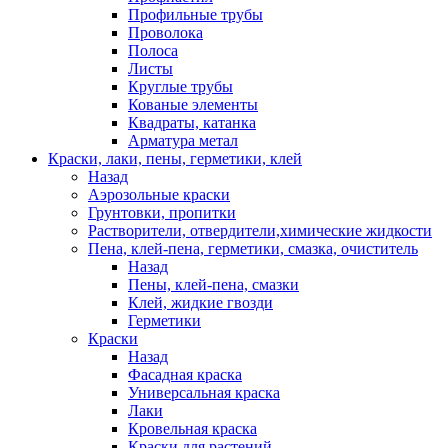
Профильные трубы
Проволока
Полоса
Листы
Круглые трубы
Кованые элементы
Квадраты, катанка
Арматура метал
Краски, лаки, пены, герметики, клей
Назад
Аэрозольные краски
Грунтовки, пропитки
Растворители, отвердители,химические жидкости
Пена, клей-пена, герметики, смазка, очиститель
Назад
Пены, клей-пена, смазки
Клей, жидкие гвозди
Герметики
Краски
Назад
Фасадная краска
Универсальная краска
Лаки
Кровельная краска
Краски для растений