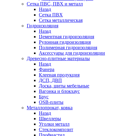
Сетка ПВС, ПВХ и металл
Назад
Сетка ПВХ
Сетка металлическая
Гидроизоляция
Назад
Цементная гидроизоляция
Рулонная гидроизоляция
Полимерная гидроизоляция
Аксессуары для гидроизоляции
Древесно-плитные материалы
Назад
Фанера
Клееная продукция
ДСП, ДВП
Доска, щиты мебельные
Вагонка и блокхаус
Брус
OSB-плиты
Металлопрокат, ковка
Назад
Швеллеры
Уголки металл
Стеклокомпозит
Профнастил