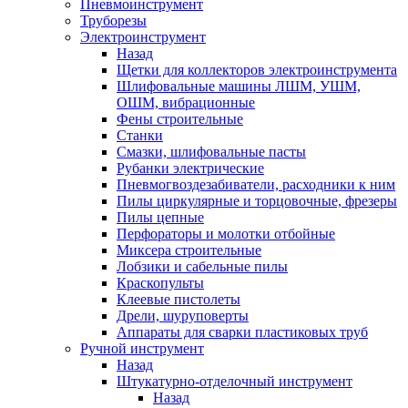
Пневмоинструмент
Труборезы
Электроинструмент
Назад
Щетки для коллекторов электроинструмента
Шлифовальные машины ЛШМ, УШМ,
ОШМ, вибрационные
Фены строительные
Станки
Смазки, шлифовальные пасты
Рубанки электрические
Пневмогвоздезабиватели, расходники к ним
Пилы циркулярные и торцовочные, фрезеры
Пилы цепные
Перфораторы и молотки отбойные
Миксера строительные
Лобзики и сабельные пилы
Краскопульты
Клеевые пистолеты
Дрели, шуруповерты
Аппараты для сварки пластиковых труб
Ручной инструмент
Назад
Штукатурно-отделочный инструмент
Назад