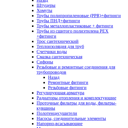
Назад
Штуцеры
Хомуты
Трубы полипропиленовые (PPR)+фитинги
Трубы ПНД+фитинги
Трубы металлопластиковые + фитинги
Трубы из сшитого полиэтилена PEX
+фитинги
Трос сантехнический
Теплоизоляция для труб
Счетчики воды
Смазка сантехническая
Сифоны
Резьбовые и ремонтные соединения для
трубопроводов
Назад
Ремонтные фитинги
Резьбовые фитинги
Регулирующая арматура
Радиаторы отопления и комплектующие
Проточные фильтры для воды, фильтры-
кувшины
Полотенцесушители
Насосы, соединительные элементы
Напорно-всасывающие