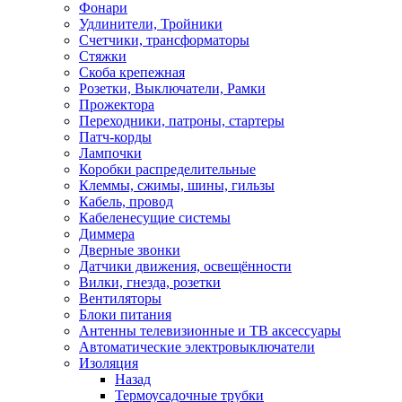
Фонари
Удлинители, Тройники
Счетчики, трансформаторы
Стяжки
Скоба крепежная
Розетки, Выключатели, Рамки
Прожектора
Переходники, патроны, стартеры
Патч-корды
Лампочки
Коробки распределительные
Клеммы, сжимы, шины, гильзы
Кабель, провод
Кабеленесущие системы
Диммера
Дверные звонки
Датчики движения, освещённости
Вилки, гнезда, розетки
Вентиляторы
Блоки питания
Антенны телевизионные и ТВ аксессуары
Автоматические электровыключатели
Изоляция
Назад
Термоусадочные трубки