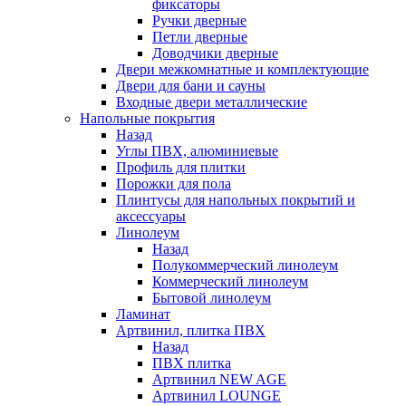
фиксаторы
Ручки дверные
Петли дверные
Доводчики дверные
Двери межкомнатные и комплектующие
Двери для бани и сауны
Входные двери металлические
Напольные покрытия
Назад
Углы ПВХ, алюминиевые
Профиль для плитки
Порожки для пола
Плинтусы для напольных покрытий и
аксессуары
Линолеум
Назад
Полукоммерческий линолеум
Коммерческий линолеум
Бытовой линолеум
Ламинат
Артвинил, плитка ПВХ
Назад
ПВХ плитка
Артвинил NEW AGE
Артвинил LOUNGE