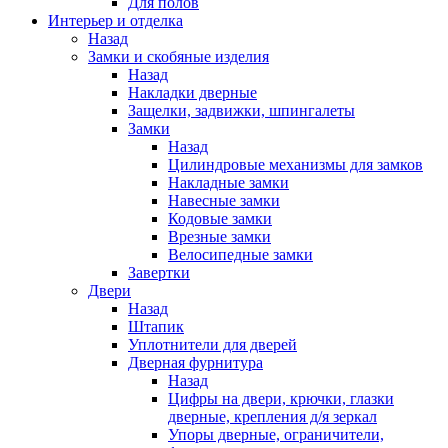
Для полов
Интерьер и отделка
Назад
Замки и скобяные изделия
Назад
Накладки дверные
Защелки, задвижки, шпингалеты
Замки
Назад
Цилиндровые механизмы для замков
Накладные замки
Навесные замки
Кодовые замки
Врезные замки
Велосипедные замки
Завертки
Двери
Назад
Штапик
Уплотнители для дверей
Дверная фурнитура
Назад
Цифры на двери, крючки, глазки
дверные, крепления д/я зеркал
Упоры дверные, ограничители,