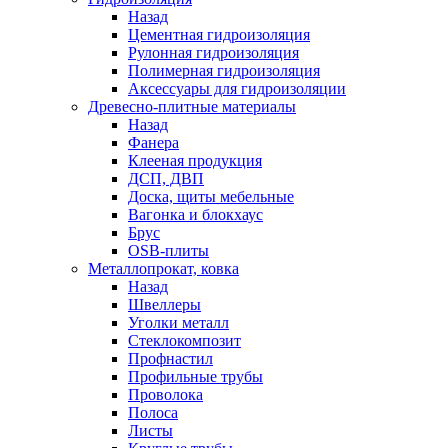
Назад
Цементная гидроизоляция
Рулонная гидроизоляция
Полимерная гидроизоляция
Аксессуары для гидроизоляции
Древесно-плитные материалы
Назад
Фанера
Клееная продукция
ДСП, ДВП
Доска, щиты мебельные
Вагонка и блокхаус
Брус
OSB-плиты
Металлопрокат, ковка
Назад
Швеллеры
Уголки металл
Стеклокомпозит
Профнастил
Профильные трубы
Проволока
Полоса
Листы