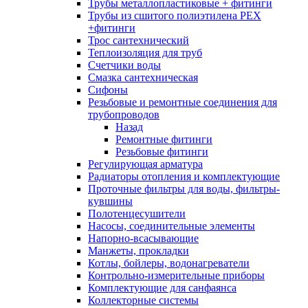
Трубы металлопластиковые + фитинги
Трубы из сшитого полиэтилена PEX
+фитинги
Трос сантехнический
Теплоизоляция для труб
Счетчики воды
Смазка сантехническая
Сифоны
Резьбовые и ремонтные соединения для
трубопроводов
Назад
Ремонтные фитинги
Резьбовые фитинги
Регулирующая арматура
Радиаторы отопления и комплектующие
Проточные фильтры для воды, фильтры-
кувшины
Полотенцесушители
Насосы, соединительные элементы
Напорно-всасывающие
Манжеты, прокладки
Котлы, бойлеры, водонагреватели
Контрольно-измерительные приборы
Комплектующие для санфаянса
Коллекторные системы