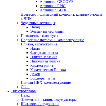
Артвинил GROOVE
Артвинил EPIC
Артвинил BLUES
Древесно-полимерный композит, комплектующие
к ДПК
Чердачные лестницы
Назад
Элементы лестницы
Потолочные плинтусы
Подвесные потолки и комплектующие
Плитка, керамогранит
Назад
Фасадная плитка
Плитка Мозаика
Напольная плитка
Керамогранит
Керамическая Плитка
Декор
Бордюры, углы
Панели ПВХ, комплектующие
Обои
Электротовары
Назад
Элементы питания, аккумуляторы
Щитовое оборудование