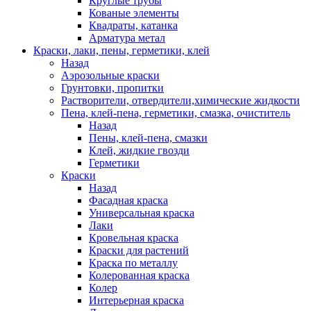
Круглые трубы
Кованые элементы
Квадраты, катанка
Арматура метал
Краски, лаки, пены, герметики, клей
Назад
Аэрозольные краски
Грунтовки, пропитки
Растворители, отвердители,химические жидкости
Пена, клей-пена, герметики, смазка, очиститель
Назад
Пены, клей-пена, смазки
Клей, жидкие гвозди
Герметики
Краски
Назад
Фасадная краска
Универсальная краска
Лаки
Кровельная краска
Краски для растений
Краска по металлу
Колерованная краска
Колер
Интерьерная краска