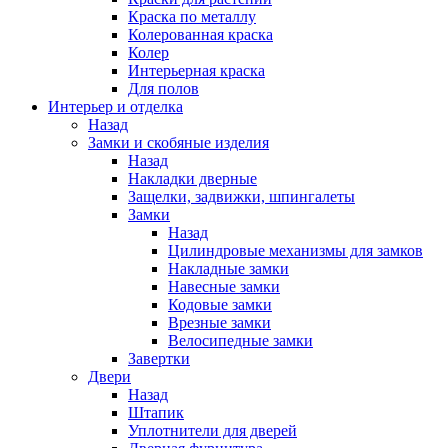
Краска по металлу
Колерованная краска
Колер
Интерьерная краска
Для полов
Интерьер и отделка
Назад
Замки и скобяные изделия
Назад
Накладки дверные
Защелки, задвижки, шпингалеты
Замки
Назад
Цилиндровые механизмы для замков
Накладные замки
Навесные замки
Кодовые замки
Врезные замки
Велосипедные замки
Завертки
Двери
Назад
Штапик
Уплотнители для дверей