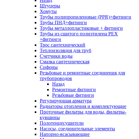
Назад
Штуцеры
Хомуты
Трубы полипропиленовые (PPR)+фитинги
Трубы ПНД+фитинги
Трубы металлопластиковые + фитинги
Трубы из сшитого полиэтилена PEX
+фитинги
Трос сантехнический
Теплоизоляция для труб
Счетчики воды
Смазка сантехническая
Сифоны
Резьбовые и ремонтные соединения для
трубопроводов
Назад
Ремонтные фитинги
Резьбовые фитинги
Регулирующая арматура
Радиаторы отопления и комплектующие
Проточные фильтры для воды, фильтры-
кувшины
Полотенцесушители
Насосы, соединительные элементы
Напорно-всасывающие