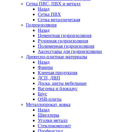
Сетка ПВС, ПВХ и металл
Назад
Сетка ПВХ
Сетка металлическая
Гидроизоляция
Назад
Цементная гидроизоляция
Рулонная гидроизоляция
Полимерная гидроизоляция
Аксессуары для гидроизоляции
Древесно-плитные материалы
Назад
Фанера
Клееная продукция
ДСП, ДВП
Доска, щиты мебельные
Вагонка и блокхаус
Брус
OSB-плиты
Металлопрокат, ковка
Назад
Швеллеры
Уголки металл
Стеклокомпозит
Профнастил