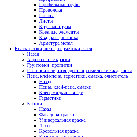
Профильные трубы
Проволока
Полоса
Листы
Круглые трубы
Кованые элементы
Квадраты, катанка
Арматура метал
Краски, лаки, пены, герметики, клей
Назад
Аэрозольные краски
Грунтовки, пропитки
Растворители, отвердители,химические жидкости
Пена, клей-пена, герметики, смазка, очиститель
Назад
Пены, клей-пена, смазки
Клей, жидкие гвозди
Герметики
Краски
Назад
Фасадная краска
Универсальная краска
Лаки
Кровельная краска
Краски для растений