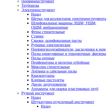
Пневмоинструмент
Труборезы
Электроинструмент
Назад
Щетки для коллекторов электроинструмента
Шлифовальные машины ЛШМ, УШМ,
ОШМ, вибрационные
Фены строительные
Станки
Смазки, шлифовальные пасты
Рубанки электрические
Пневмогвоздезабиватели, расходники к ним
Пилы циркулярные и торцовочные, фрезеры
Пилы цепные
Перфораторы и молотки отбойные
Миксера строительные
Лобзики и сабельные пилы
Краскопульты
Клеевые пистолеты
Дрели, шуруповерты
Аппараты для сварки пластиковых труб
Ручной инструмент
Назад
Штукатурно-отделочный инструмент
Назад