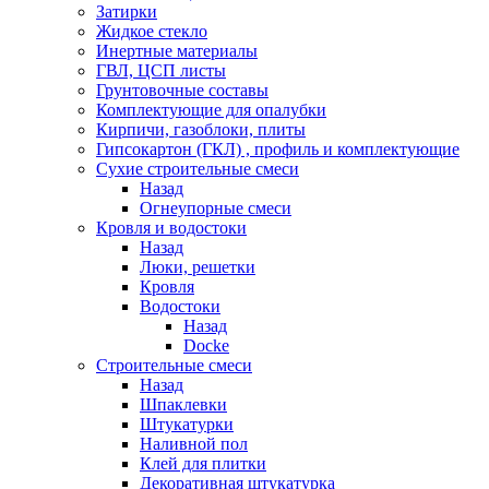
Затирки
Жидкое стекло
Инертные материалы
ГВЛ, ЦСП листы
Грунтовочные составы
Комплектующие для опалубки
Кирпичи, газоблоки, плиты
Гипсокартон (ГКЛ) , профиль и комплектующие
Сухие строительные смеси
Назад
Огнеупорные смеси
Кровля и водостоки
Назад
Люки, решетки
Кровля
Водостоки
Назад
Docke
Строительные смеси
Назад
Шпаклевки
Штукатурки
Наливной пол
Клей для плитки
Декоративная штукатурка