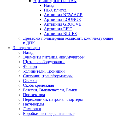
Артвинил, плитка ПВХ
Назад
ПВХ плитка
Артвинил NEW AGE
Артвинил LOUNGE
Артвинил GROOVE
Артвинил EPIC
Артвинил BLUES
Древесно-полимерный композит, комплектующие
к ДПК
Электротовары
Назад
Элементы питания, аккумуляторы
Щитовое оборудование
Фонари
Удлинители, Тройники
Счетчики, трансформаторы
Стяжки
Скоба крепежная
Розетки, Выключатели, Рамки
Прожектора
Переходники, патроны, стартеры
Патч-корды
Лампочки
Коробки распределительные