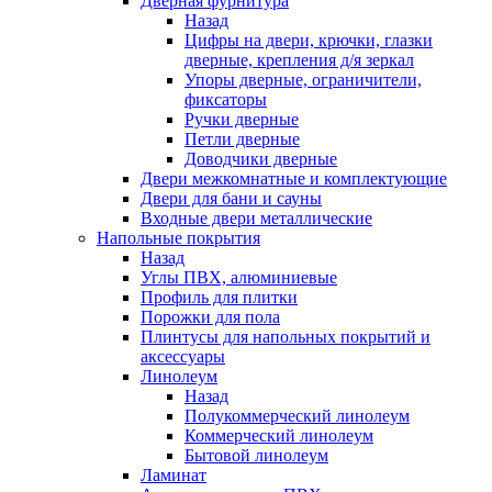
Дверная фурнитура
Назад
Цифры на двери, крючки, глазки
дверные, крепления д/я зеркал
Упоры дверные, ограничители,
фиксаторы
Ручки дверные
Петли дверные
Доводчики дверные
Двери межкомнатные и комплектующие
Двери для бани и сауны
Входные двери металлические
Напольные покрытия
Назад
Углы ПВХ, алюминиевые
Профиль для плитки
Порожки для пола
Плинтусы для напольных покрытий и
аксессуары
Линолеум
Назад
Полукоммерческий линолеум
Коммерческий линолеум
Бытовой линолеум
Ламинат