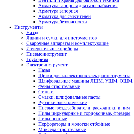
Вентили и краны для бытовой техники
Арматура запорная для газоснабжения
Арматура запорная
Арматура для смесителей
Арматура безопасности
Инструменты
Назад
Ящики и сумки для инструментов
Сварочные аппараты и комплектующие
Измерительные приборы
Пневмоинструмент
Труборезы
Электроинструмент
Назад
Щетки для коллекторов электроинструмента
Шлифовальные машины ЛШМ, УШМ, ОШМ, 
Фены строительные
Станки
Смазки, шлифовальные пасты
Рубанки электрические
Пневмогвоздезабиватели, расходники к ним
Пилы циркулярные и торцовочные, фрезеры
Пилы цепные
Перфораторы и молотки отбойные
Миксера строительные