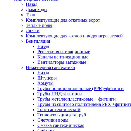
Назад
Дымоходы
Трап
Комплектующие для откатных ворот
Теплые полы
Лючки
Комплектующие для котлов и водонагревателей
Вентиляция
Назад
Решетки вентиляционные
Каналы вентиляционные
Вентиляторы вытяжные
Инженерная сантехника
Назад
Штуцеры
Хомуты
Трубы полипропиленовые (PPR)+фитинги
Трубы ПНД+фитинги
Трубы металлопластиковые + фитинги
Трубы из сшитого полиэтилена PEX +фитинг
Трос сантехнический
Теплоизоляция для труб
Счетчики воды
Смазка сантехническая
Сифоны