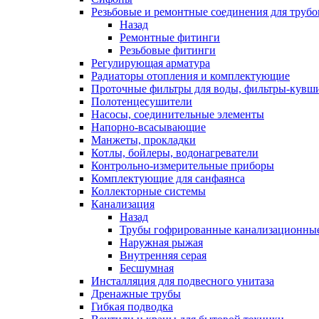
Резьбовые и ремонтные соединения для труб
Назад
Ремонтные фитинги
Резьбовые фитинги
Регулирующая арматура
Радиаторы отопления и комплектующие
Проточные фильтры для воды, фильтры-кувш
Полотенцесушители
Насосы, соединительные элементы
Напорно-всасывающие
Манжеты, прокладки
Котлы, бойлеры, водонагреватели
Контрольно-измерительные приборы
Комплектующие для санфаянса
Коллекторные системы
Канализация
Назад
Трубы гофрированные канализационны
Наружная рыжая
Внутренняя серая
Бесшумная
Инсталляция для подвесного унитаза
Дренажные трубы
Гибкая подводка