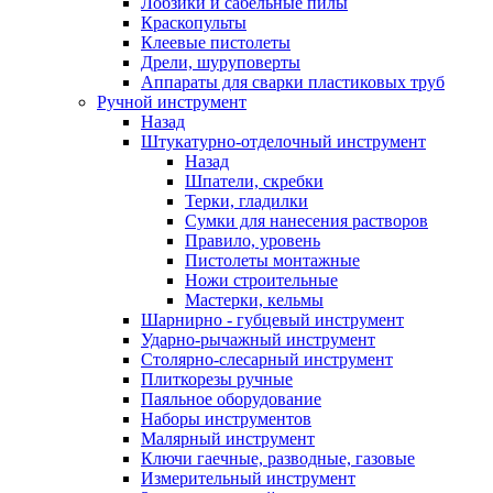
Лобзики и сабельные пилы
Краскопульты
Клеевые пистолеты
Дрели, шуруповерты
Аппараты для сварки пластиковых труб
Ручной инструмент
Назад
Штукатурно-отделочный инструмент
Назад
Шпатели, скребки
Терки, гладилки
Сумки для нанесения растворов
Правило, уровень
Пистолеты монтажные
Ножи строительные
Мастерки, кельмы
Шарнирно - губцевый инструмент
Ударно-рычажный инструмент
Столярно-слесарный инструмент
Плиткорезы ручные
Паяльное оборудование
Наборы инструментов
Малярный инструмент
Ключи гаечные, разводные, газовые
Измерительный инструмент