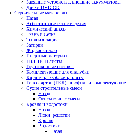
Зарядные устройства, внешние аккумуляторы
Диски DVD CD
Строительные материалы
Назад
Асбестотехнические изделия
Химический анкер
Ткань и Сетка
Теплоизоляция
Затирки
Жидкое стекло
Инертные материалы
ГВЛ, ЦСП листы
Грунтовочные составы
Комплектующие для опалубки
Кирпичи, газоблоки, плиты
Гипсокартон (ГКЛ) , профиль и комплектующие
Сухие строительные смеси
Назад
Огнеупорные смеси
Кровля и водостоки
Назад
Люки, решетки
Кровля
Водостоки
Назад