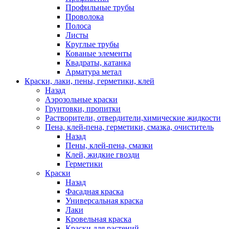
Профильные трубы
Проволока
Полоса
Листы
Круглые трубы
Кованые элементы
Квадраты, катанка
Арматура метал
Краски, лаки, пены, герметики, клей
Назад
Аэрозольные краски
Грунтовки, пропитки
Растворители, отвердители,химические жидкости
Пена, клей-пена, герметики, смазка, очиститель
Назад
Пены, клей-пена, смазки
Клей, жидкие гвозди
Герметики
Краски
Назад
Фасадная краска
Универсальная краска
Лаки
Кровельная краска
Краски для растений