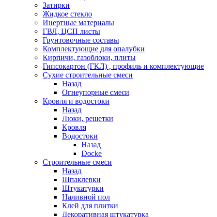
Затирки
Жидкое стекло
Инертные материалы
ГВЛ, ЦСП листы
Грунтовочные составы
Комплектующие для опалубки
Кирпичи, газоблоки, плиты
Гипсокартон (ГКЛ) , профиль и комплектующие
Сухие строительные смеси
Назад
Огнеупорные смеси
Кровля и водостоки
Назад
Люки, решетки
Кровля
Водостоки
Назад
Docke
Строительные смеси
Назад
Шпаклевки
Штукатурки
Наливной пол
Клей для плитки
Декоративная штукатурка