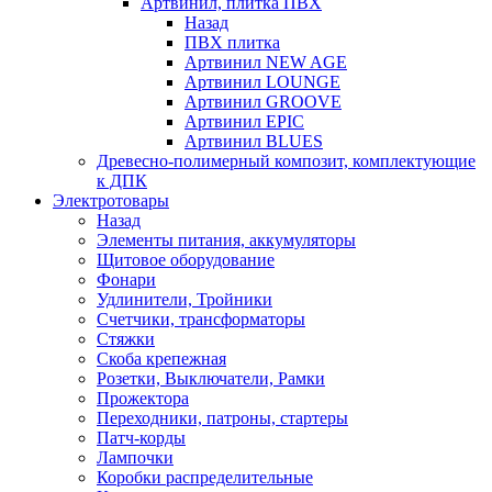
Артвинил, плитка ПВХ
Назад
ПВХ плитка
Артвинил NEW AGE
Артвинил LOUNGE
Артвинил GROOVE
Артвинил EPIC
Артвинил BLUES
Древесно-полимерный композит, комплектующие
к ДПК
Электротовары
Назад
Элементы питания, аккумуляторы
Щитовое оборудование
Фонари
Удлинители, Тройники
Счетчики, трансформаторы
Стяжки
Скоба крепежная
Розетки, Выключатели, Рамки
Прожектора
Переходники, патроны, стартеры
Патч-корды
Лампочки
Коробки распределительные