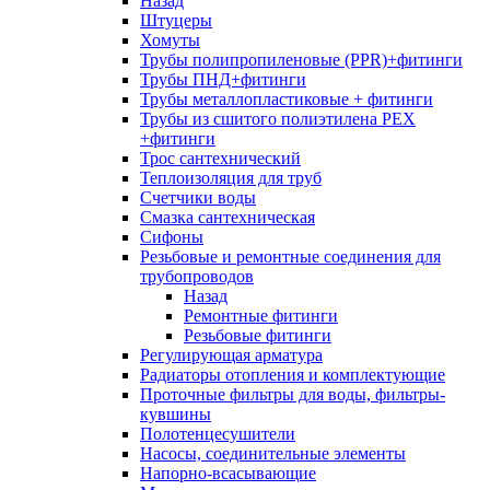
Назад
Штуцеры
Хомуты
Трубы полипропиленовые (PPR)+фитинги
Трубы ПНД+фитинги
Трубы металлопластиковые + фитинги
Трубы из сшитого полиэтилена PEX
+фитинги
Трос сантехнический
Теплоизоляция для труб
Счетчики воды
Смазка сантехническая
Сифоны
Резьбовые и ремонтные соединения для
трубопроводов
Назад
Ремонтные фитинги
Резьбовые фитинги
Регулирующая арматура
Радиаторы отопления и комплектующие
Проточные фильтры для воды, фильтры-
кувшины
Полотенцесушители
Насосы, соединительные элементы
Напорно-всасывающие