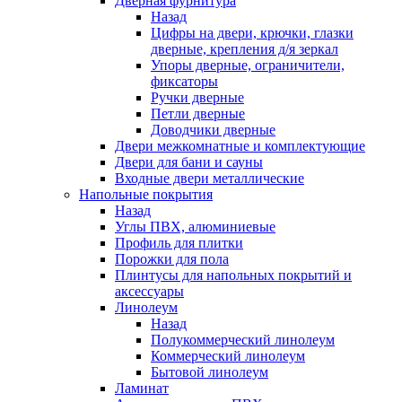
Дверная фурнитура
Назад
Цифры на двери, крючки, глазки
дверные, крепления д/я зеркал
Упоры дверные, ограничители,
фиксаторы
Ручки дверные
Петли дверные
Доводчики дверные
Двери межкомнатные и комплектующие
Двери для бани и сауны
Входные двери металлические
Напольные покрытия
Назад
Углы ПВХ, алюминиевые
Профиль для плитки
Порожки для пола
Плинтусы для напольных покрытий и
аксессуары
Линолеум
Назад
Полукоммерческий линолеум
Коммерческий линолеум
Бытовой линолеум
Ламинат