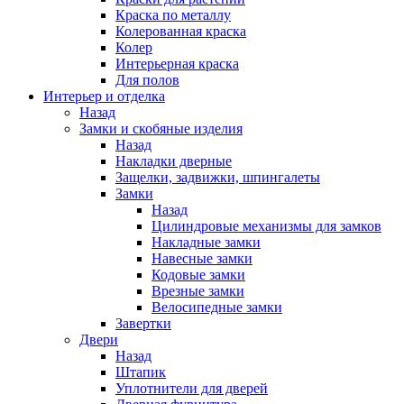
Краска по металлу
Колерованная краска
Колер
Интерьерная краска
Для полов
Интерьер и отделка
Назад
Замки и скобяные изделия
Назад
Накладки дверные
Защелки, задвижки, шпингалеты
Замки
Назад
Цилиндровые механизмы для замков
Накладные замки
Навесные замки
Кодовые замки
Врезные замки
Велосипедные замки
Завертки
Двери
Назад
Штапик
Уплотнители для дверей