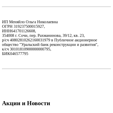
ИП Меняйло Ольга Николаевна
ОГРН 319237500015927,
ИНН641701126608,
354008 г. Сочи, пер. Рахманинова, 39/12, кв. 23,
р/сч 40802810262160031979 в Публичное акционерное
общество "Уральский банк реконструкции и развития",
к/сч 30101810900000000795,
БИК046577795
Акции и Новости