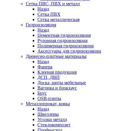
Сетка ПВС, ПВХ и металл
Назад
Сетка ПВХ
Сетка металлическая
Гидроизоляция
Назад
Цементная гидроизоляция
Рулонная гидроизоляция
Полимерная гидроизоляция
Аксессуары для гидроизоляции
Древесно-плитные материалы
Назад
Фанера
Клееная продукция
ДСП, ДВП
Доска, щиты мебельные
Вагонка и блокхаус
Брус
OSB-плиты
Металлопрокат, ковка
Назад
Швеллеры
Уголки металл
Стеклокомпозит
Профнастил