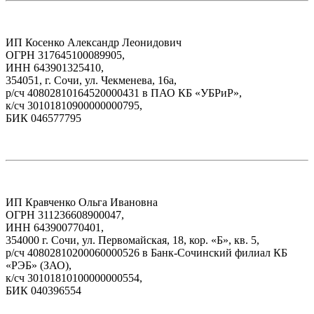
ИП Косенко Александр Леонидович
ОГРН 317645100089905,
ИНН 643901325410,
354051, г. Сочи, ул. Чекменева, 16а,
р/сч 40802810164520000431 в ПАО КБ «УБРиР»,
к/сч 30101810900000000795,
БИК 046577795
ИП Кравченко Ольга Ивановна
ОГРН 311236608900047,
ИНН 643900770401,
354000 г. Сочи, ул. Первомайская, 18, кор. «Б», кв. 5,
р/сч 40802810200060000526 в Банк-Сочинский филиал КБ
«РЭБ» (ЗАО),
к/сч 30101810100000000554,
БИК 040396554