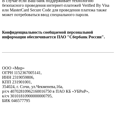
В случае если Ваш банк поддерживает технологию
безопасного проведения интернет-платежей Verified By Visa
или MasterCard Secure Code для проведения платежа также
может потребоваться ввод специального пароля.
Конфиденциальность сообщаемой персональной
информации обеспечивается ПАО "Сбербанк России".
ООО «Мир»
ОГРН 1152367005141,
ИНН 2319059806,
КПП 231901001,
354024, г. Сочи, ул.Чекменева,16а,
р/сч 40702810962160016750 в ПАО КБ «УБРиР»,
к/сч 30101810900000000795,
БИК 046577795