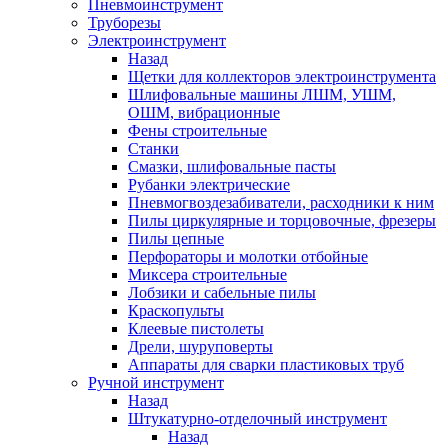
Пневмоинструмент
Труборезы
Электроинструмент
Назад
Щетки для коллекторов электроинструмента
Шлифовальные машины ЛШМ, УШМ,
ОШМ, вибрационные
Фены строительные
Станки
Смазки, шлифовальные пасты
Рубанки электрические
Пневмогвоздезабиватели, расходники к ним
Пилы циркулярные и торцовочные, фрезеры
Пилы цепные
Перфораторы и молотки отбойные
Миксера строительные
Лобзики и сабельные пилы
Краскопульты
Клеевые пистолеты
Дрели, шуруповерты
Аппараты для сварки пластиковых труб
Ручной инструмент
Назад
Штукатурно-отделочный инструмент
Назад