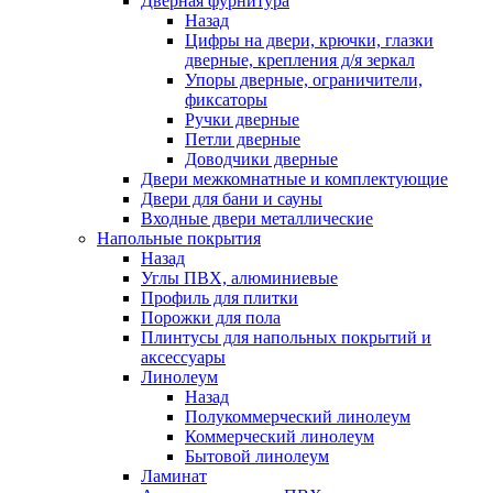
Дверная фурнитура
Назад
Цифры на двери, крючки, глазки
дверные, крепления д/я зеркал
Упоры дверные, ограничители,
фиксаторы
Ручки дверные
Петли дверные
Доводчики дверные
Двери межкомнатные и комплектующие
Двери для бани и сауны
Входные двери металлические
Напольные покрытия
Назад
Углы ПВХ, алюминиевые
Профиль для плитки
Порожки для пола
Плинтусы для напольных покрытий и
аксессуары
Линолеум
Назад
Полукоммерческий линолеум
Коммерческий линолеум
Бытовой линолеум
Ламинат