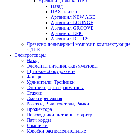
Артвинил, плитка ПВХ
Назад
ПВХ плитка
Артвинил NEW AGE
Артвинил LOUNGE
Артвинил GROOVE
Артвинил EPIC
Артвинил BLUES
Древесно-полимерный композит, комплектующие
к ДПК
Электротовары
Назад
Элементы питания, аккумуляторы
Щитовое оборудование
Фонари
Удлинители, Тройники
Счетчики, трансформаторы
Стяжки
Скоба крепежная
Розетки, Выключатели, Рамки
Прожектора
Переходники, патроны, стартеры
Патч-корды
Лампочки
Коробки распределительные