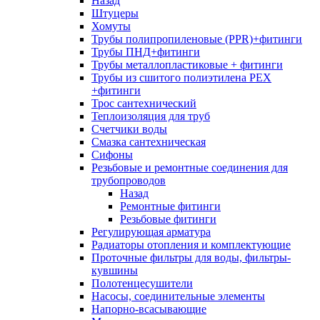
Назад
Штуцеры
Хомуты
Трубы полипропиленовые (PPR)+фитинги
Трубы ПНД+фитинги
Трубы металлопластиковые + фитинги
Трубы из сшитого полиэтилена PEX
+фитинги
Трос сантехнический
Теплоизоляция для труб
Счетчики воды
Смазка сантехническая
Сифоны
Резьбовые и ремонтные соединения для
трубопроводов
Назад
Ремонтные фитинги
Резьбовые фитинги
Регулирующая арматура
Радиаторы отопления и комплектующие
Проточные фильтры для воды, фильтры-
кувшины
Полотенцесушители
Насосы, соединительные элементы
Напорно-всасывающие