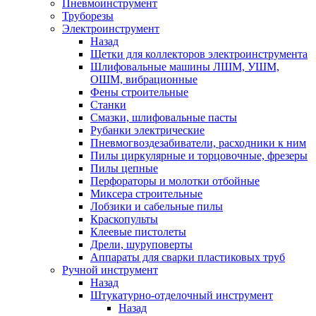
Пневмоинструмент
Труборезы
Электроинструмент
Назад
Щетки для коллекторов электроинструмента
Шлифовальные машины ЛШМ, УШМ,
ОШМ, вибрационные
Фены строительные
Станки
Смазки, шлифовальные пасты
Рубанки электрические
Пневмогвоздезабиватели, расходники к ним
Пилы циркулярные и торцовочные, фрезеры
Пилы цепные
Перфораторы и молотки отбойные
Миксера строительные
Лобзики и сабельные пилы
Краскопульты
Клеевые пистолеты
Дрели, шуруповерты
Аппараты для сварки пластиковых труб
Ручной инструмент
Назад
Штукатурно-отделочный инструмент
Назад