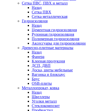
Сетка ПВС, ПВХ и металл
Назад
Сетка ПВХ
Сетка металлическая
Гидроизоляция
Назад
Цементная гидроизоляция
Рулонная гидроизоляция
Полимерная гидроизоляция
Аксессуары для гидроизоляции
Древесно-плитные материалы
Назад
Фанера
Клееная продукция
ДСП, ДВП
Доска, щиты мебельные
Вагонка и блокхаус
Брус
OSB-плиты
Металлопрокат, ковка
Назад
Швеллеры
Уголки металл
Стеклокомпозит
Профнастил