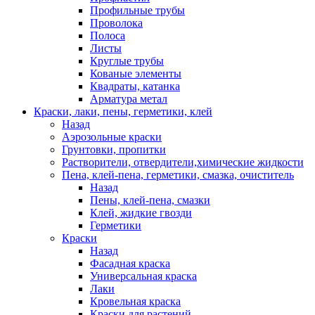
Профильные трубы
Проволока
Полоса
Листы
Круглые трубы
Кованые элементы
Квадраты, катанка
Арматура метал
Краски, лаки, пены, герметики, клей
Назад
Аэрозольные краски
Грунтовки, пропитки
Растворители, отвердители,химические жидкости
Пена, клей-пена, герметики, смазка, очиститель
Назад
Пены, клей-пена, смазки
Клей, жидкие гвозди
Герметики
Краски
Назад
Фасадная краска
Универсальная краска
Лаки
Кровельная краска
Краски для растений