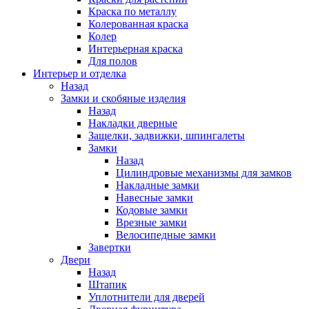
Краска по металлу
Колерованная краска
Колер
Интерьерная краска
Для полов
Интерьер и отделка
Назад
Замки и скобяные изделия
Назад
Накладки дверные
Защелки, задвижки, шпингалеты
Замки
Назад
Цилиндровые механизмы для замков
Накладные замки
Навесные замки
Кодовые замки
Врезные замки
Велосипедные замки
Завертки
Двери
Назад
Штапик
Уплотнители для дверей