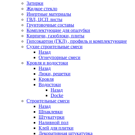
Затирки
Жидкое стекло
Инертные материалы
ГВЛ, ЦСП листы
Грунтовочные составы
Комплектующие для опалубки
Кирпичи, газоблоки, плиты
Гипсокартон (ГКЛ) , профиль и комплектующие
Сухие строительные смеси
Назад
Огнеупорные смеси
Кровля и водостоки
Назад
Люки, решетки
Кровля
Водостоки
Назад
Docke
Строительные смеси
Назад
Шпаклевки
Штукатурки
Наливной пол
Клей для плитки
Декоративная штукатурка