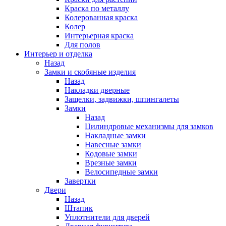
Краска по металлу
Колерованная краска
Колер
Интерьерная краска
Для полов
Интерьер и отделка
Назад
Замки и скобяные изделия
Назад
Накладки дверные
Защелки, задвижки, шпингалеты
Замки
Назад
Цилиндровые механизмы для замков
Накладные замки
Навесные замки
Кодовые замки
Врезные замки
Велосипедные замки
Завертки
Двери
Назад
Штапик
Уплотнители для дверей