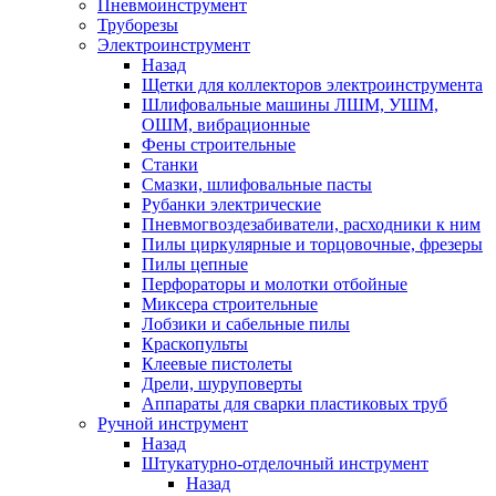
Пневмоинструмент
Труборезы
Электроинструмент
Назад
Щетки для коллекторов электроинструмента
Шлифовальные машины ЛШМ, УШМ,
ОШМ, вибрационные
Фены строительные
Станки
Смазки, шлифовальные пасты
Рубанки электрические
Пневмогвоздезабиватели, расходники к ним
Пилы циркулярные и торцовочные, фрезеры
Пилы цепные
Перфораторы и молотки отбойные
Миксера строительные
Лобзики и сабельные пилы
Краскопульты
Клеевые пистолеты
Дрели, шуруповерты
Аппараты для сварки пластиковых труб
Ручной инструмент
Назад
Штукатурно-отделочный инструмент
Назад