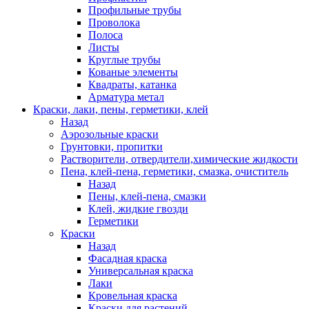
Профильные трубы
Проволока
Полоса
Листы
Круглые трубы
Кованые элементы
Квадраты, катанка
Арматура метал
Краски, лаки, пены, герметики, клей
Назад
Аэрозольные краски
Грунтовки, пропитки
Растворители, отвердители,химические жидкости
Пена, клей-пена, герметики, смазка, очиститель
Назад
Пены, клей-пена, смазки
Клей, жидкие гвозди
Герметики
Краски
Назад
Фасадная краска
Универсальная краска
Лаки
Кровельная краска
Краски для растений