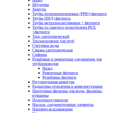
Назад
Штуцеры
Хомуты
Трубы полипропиленовые (PPR)+фитинги
Трубы ПНД+фитинги
Трубы металлопластиковые + фитинги
Трубы из сшитого полиэтилена PEX
+фитинги
Трос сантехнический
Теплоизоляция для труб
Счетчики воды
Смазка сантехническая
Сифоны
Резьбовые и ремонтные соединения для
трубопроводов
Назад
Ремонтные фитинги
Резьбовые фитинги
Регулирующая арматура
Радиаторы отопления и комплектующие
Проточные фильтры для воды, фильтры-
кувшины
Полотенцесушители
Насосы, соединительные элементы
Напорно-всасывающие