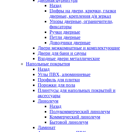
Дверная фурнитура
Назад
Цифры на двери, крючки, глазки
дверные, крепления д/я зеркал
Упоры дверные, ограничители,
фиксаторы
Ручки дверные
Петли дверные
Доводчики дверные
Двери межкомнатные и комплектующие
Двери для бани и сауны
Входные двери металлические
Напольные покрытия
Назад
Углы ПВХ, алюминиевые
Профиль для плитки
Порожки для пола
Плинтусы для напольных покрытий и
аксессуары
Линолеум
Назад
Полукоммерческий линолеум
Коммерческий линолеум
Бытовой линолеум
Ламинат