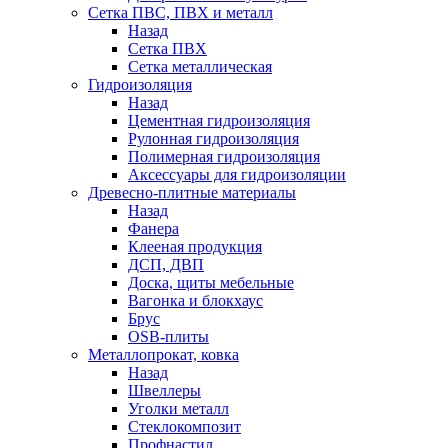
Сетка ПВС, ПВХ и металл
Назад
Сетка ПВХ
Сетка металлическая
Гидроизоляция
Назад
Цементная гидроизоляция
Рулонная гидроизоляция
Полимерная гидроизоляция
Аксессуары для гидроизоляции
Древесно-плитные материалы
Назад
Фанера
Клееная продукция
ДСП, ДВП
Доска, щиты мебельные
Вагонка и блокхаус
Брус
OSB-плиты
Металлопрокат, ковка
Назад
Швеллеры
Уголки металл
Стеклокомпозит
Профнастил