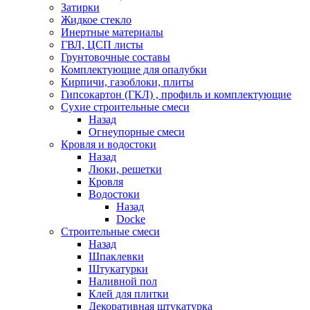
Затирки
Жидкое стекло
Инертные материалы
ГВЛ, ЦСП листы
Грунтовочные составы
Комплектующие для опалубки
Кирпичи, газоблоки, плиты
Гипсокартон (ГКЛ) , профиль и комплектующие
Сухие строительные смеси
Назад
Огнеупорные смеси
Кровля и водостоки
Назад
Люки, решетки
Кровля
Водостоки
Назад
Docke
Строительные смеси
Назад
Шпаклевки
Штукатурки
Наливной пол
Клей для плитки
Декоративная штукатурка