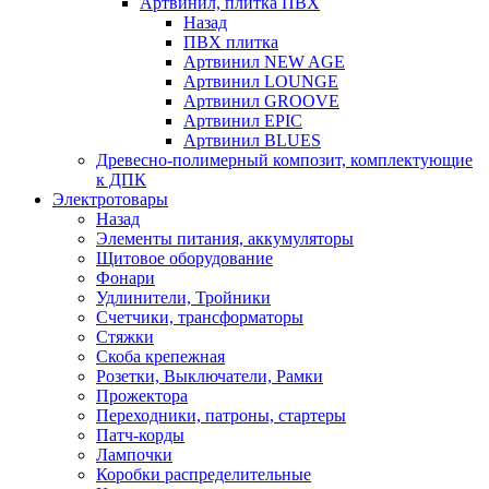
Артвинил, плитка ПВХ
Назад
ПВХ плитка
Артвинил NEW AGE
Артвинил LOUNGE
Артвинил GROOVE
Артвинил EPIC
Артвинил BLUES
Древесно-полимерный композит, комплектующие
к ДПК
Электротовары
Назад
Элементы питания, аккумуляторы
Щитовое оборудование
Фонари
Удлинители, Тройники
Счетчики, трансформаторы
Стяжки
Скоба крепежная
Розетки, Выключатели, Рамки
Прожектора
Переходники, патроны, стартеры
Патч-корды
Лампочки
Коробки распределительные