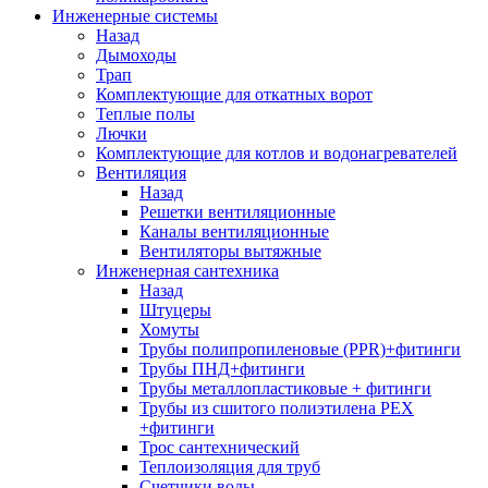
Инженерные системы
Назад
Дымоходы
Трап
Комплектующие для откатных ворот
Теплые полы
Лючки
Комплектующие для котлов и водонагревателей
Вентиляция
Назад
Решетки вентиляционные
Каналы вентиляционные
Вентиляторы вытяжные
Инженерная сантехника
Назад
Штуцеры
Хомуты
Трубы полипропиленовые (PPR)+фитинги
Трубы ПНД+фитинги
Трубы металлопластиковые + фитинги
Трубы из сшитого полиэтилена PEX
+фитинги
Трос сантехнический
Теплоизоляция для труб
Счетчики воды