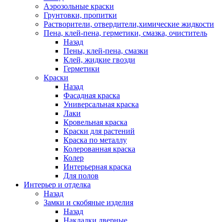
Аэрозольные краски
Грунтовки, пропитки
Растворители, отвердители,химические жидкости
Пена, клей-пена, герметики, смазка, очиститель
Назад
Пены, клей-пена, смазки
Клей, жидкие гвозди
Герметики
Краски
Назад
Фасадная краска
Универсальная краска
Лаки
Кровельная краска
Краски для растений
Краска по металлу
Колерованная краска
Колер
Интерьерная краска
Для полов
Интерьер и отделка
Назад
Замки и скобяные изделия
Назад
Накладки дверные