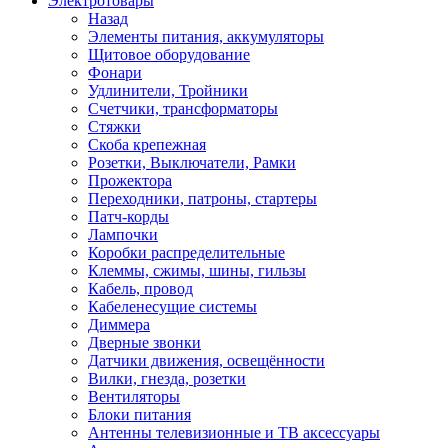
Электротовары
Назад
Элементы питания, аккумуляторы
Щитовое оборудование
Фонари
Удлинители, Тройники
Счетчики, трансформаторы
Стяжки
Скоба крепежная
Розетки, Выключатели, Рамки
Прожектора
Переходники, патроны, стартеры
Патч-корды
Лампочки
Коробки распределительные
Клеммы, сжимы, шины, гильзы
Кабель, провод
Кабеленесущие системы
Диммера
Дверные звонки
Датчики движения, освещённости
Вилки, гнезда, розетки
Вентиляторы
Блоки питания
Антенны телевизионные и ТВ аксессуары