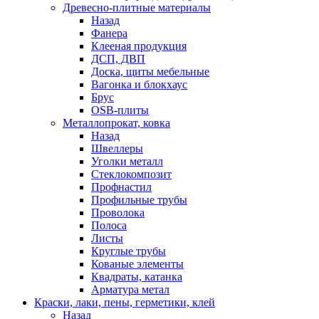
Древесно-плитные материалы
Назад
Фанера
Клееная продукция
ДСП, ДВП
Доска, щиты мебельные
Вагонка и блокхаус
Брус
OSB-плиты
Металлопрокат, ковка
Назад
Швеллеры
Уголки металл
Стеклокомпозит
Профнастил
Профильные трубы
Проволока
Полоса
Листы
Круглые трубы
Кованые элементы
Квадраты, катанка
Арматура метал
Краски, лаки, пены, герметики, клей
Назад