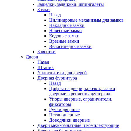
Защелки, задвижки, шпингалеты
Замки
Назад
Цилиндровые механизмы для замков
Накладные замки
Навесные замки
Кодовые замки
Врезные замки
Велосипедные замки
Завертки
Двери
Назад
Штапик
Уплотнители для дверей
Дверная фурнитура
Назад
Цифры на двери, крючки, глазки
дверные, крепления д/я зеркал
Упоры дверные, ограничители,
фиксаторы
Ручки дверные
Петли дверные
Доводчики дверные
Двери межкомнатные и комплектующие
Двери для бани и сауны