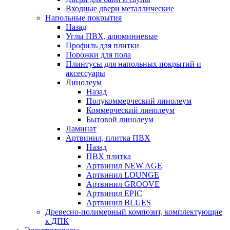
Входные двери металлические
Напольные покрытия
Назад
Углы ПВХ, алюминиевые
Профиль для плитки
Порожки для пола
Плинтусы для напольных покрытий и
аксессуары
Линолеум
Назад
Полукоммерческий линолеум
Коммерческий линолеум
Бытовой линолеум
Ламинат
Артвинил, плитка ПВХ
Назад
ПВХ плитка
Артвинил NEW AGE
Артвинил LOUNGE
Артвинил GROOVE
Артвинил EPIC
Артвинил BLUES
Древесно-полимерный композит, комплектующие
к ДПК