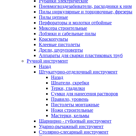
Рубанки электрические
Пневмогвоздезабиватели, расходники к ним
Пилы циркулярные и торцовочные, фрезеры
Пилы цепные
Перфораторы и молотки отбойные
Миксера строительные
Лобзики и сабельные пилы
Краскопульты
Клеевые пистолеты
Дрели, шуруповерты
Аппараты для сварки пластиковых труб
Ручной инструмент
Назад
Штукатурно-отделочный инструмент
Назад
Шпатели, скребки
Терки, гладилки
Сумки для нанесения растворов
Правило, уровень
Пистолеты монтажные
Ножи строительные
Мастерки, кельмы
Шарнирно - губцевый инструмент
Ударно-рычажный инструмент
Столярно-слесарный инструмент