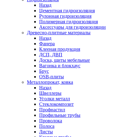
Назад
Цементная гидроизоляция
Рулонная гидроизоляция
Полимерная гидроизоляция
Аксессуары для гидроизоляции
Древесно-плитные материалы
Назад
Фанера
Клееная продукция
ДСП, ДВП
Доска, щиты мебельные
Вагонка и блокхаус
Брус
OSB-плиты
Металлопрокат, ковка
Назад
Швеллеры
Уголки металл
Стеклокомпозит
Профнастил
Профильные трубы
Проволока
Полоса
Листы