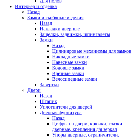
Для полов
Интерьер и отделка
Назад
Замки и скобяные изделия
Назад
Накладки дверные
Защелки, задвижки, шпингалеты
Замки
Назад
Цилиндровые механизмы для замков
Накладные замки
Навесные замки
Кодовые замки
Врезные замки
Велосипедные замки
Завертки
Двери
Назад
Штапик
Уплотнители для дверей
Дверная фурнитура
Назад
Цифры на двери, крючки, глазки
дверные, крепления д/я зеркал
Упоры дверные, ограничители,