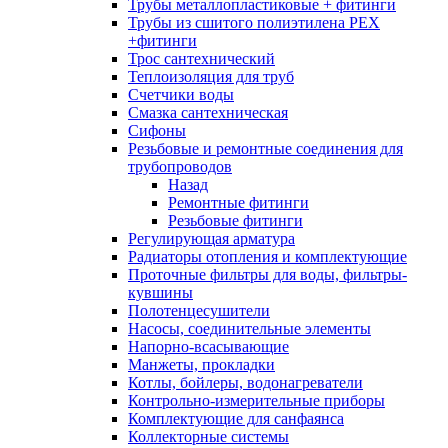
Трубы металлопластиковые + фитинги
Трубы из сшитого полиэтилена PEX
+фитинги
Трос сантехнический
Теплоизоляция для труб
Счетчики воды
Смазка сантехническая
Сифоны
Резьбовые и ремонтные соединения для
трубопроводов
Назад
Ремонтные фитинги
Резьбовые фитинги
Регулирующая арматура
Радиаторы отопления и комплектующие
Проточные фильтры для воды, фильтры-
кувшины
Полотенцесушители
Насосы, соединительные элементы
Напорно-всасывающие
Манжеты, прокладки
Котлы, бойлеры, водонагреватели
Контрольно-измерительные приборы
Комплектующие для санфаянса
Коллекторные системы