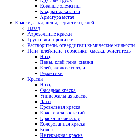
Круглые трубы
Кованые элементы
Квадраты, катанка
Арматура метал
Краски, лаки, пены, герметики, клей
Назад
Аэрозольные краски
Грунтовки, пропитки
Растворители, отвердители,химические жидкости
Пена, клей-пена, герметики, смазка, очиститель
Назад
Пены, клей-пена, смазки
Клей, жидкие гвозди
Герметики
Краски
Назад
Фасадная краска
Универсальная краска
Лаки
Кровельная краска
Краски для растений
Краска по металлу
Колерованная краска
Колер
Интерьерная краска