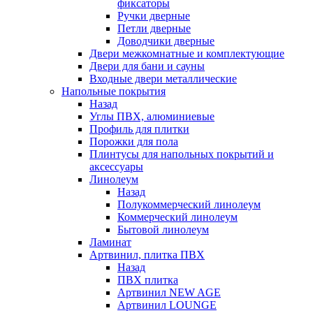
фиксаторы
Ручки дверные
Петли дверные
Доводчики дверные
Двери межкомнатные и комплектующие
Двери для бани и сауны
Входные двери металлические
Напольные покрытия
Назад
Углы ПВХ, алюминиевые
Профиль для плитки
Порожки для пола
Плинтусы для напольных покрытий и
аксессуары
Линолеум
Назад
Полукоммерческий линолеум
Коммерческий линолеум
Бытовой линолеум
Ламинат
Артвинил, плитка ПВХ
Назад
ПВХ плитка
Артвинил NEW AGE
Артвинил LOUNGE