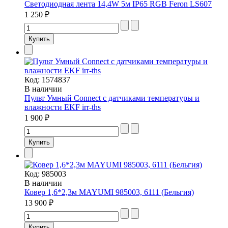
Светодиодная лента 14,4W 5м IP65 RGB Feron LS607
1 250 ₽
Код:
1574837
В наличии
Пульт Умный Connect с датчиками температуры и
влажности EKF irr-ths
1 900 ₽
Код:
985003
В наличии
Ковер 1,6*2,3м MAYUMI 985003, 6111 (Бельгия)
13 900 ₽