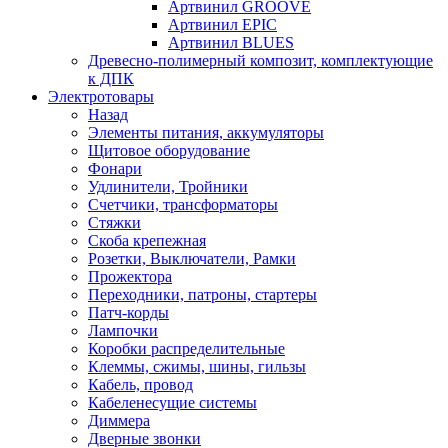
Артвинил GROOVE
Артвинил EPIC
Артвинил BLUES
Древесно-полимерный композит, комплектующие
к ДПК
Электротовары
Назад
Элементы питания, аккумуляторы
Щитовое оборудование
Фонари
Удлинители, Тройники
Счетчики, трансформаторы
Стяжки
Скоба крепежная
Розетки, Выключатели, Рамки
Прожектора
Переходники, патроны, стартеры
Патч-корды
Лампочки
Коробки распределительные
Клеммы, сжимы, шины, гильзы
Кабель, провод
Кабеленесущие системы
Диммера
Дверные звонки