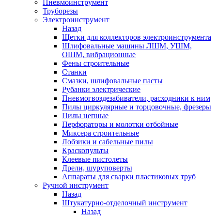
Пневмоинструмент
Труборезы
Электроинструмент
Назад
Щетки для коллекторов электроинструмента
Шлифовальные машины ЛШМ, УШМ,
ОШМ, вибрационные
Фены строительные
Станки
Смазки, шлифовальные пасты
Рубанки электрические
Пневмогвоздезабиватели, расходники к ним
Пилы циркулярные и торцовочные, фрезеры
Пилы цепные
Перфораторы и молотки отбойные
Миксера строительные
Лобзики и сабельные пилы
Краскопульты
Клеевые пистолеты
Дрели, шуруповерты
Аппараты для сварки пластиковых труб
Ручной инструмент
Назад
Штукатурно-отделочный инструмент
Назад