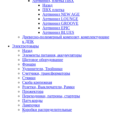
Артвинил, плитка ПВХ
Назад
ПВХ плитка
Артвинил NEW AGE
Артвинил LOUNGE
Артвинил GROOVE
Артвинил EPIC
Артвинил BLUES
Древесно-полимерный композит, комплектующие
к ДПК
Электротовары
Назад
Элементы питания, аккумуляторы
Щитовое оборудование
Фонари
Удлинители, Тройники
Счетчики, трансформаторы
Стяжки
Скоба крепежная
Розетки, Выключатели, Рамки
Прожектора
Переходники, патроны, стартеры
Патч-корды
Лампочки
Коробки распределительные