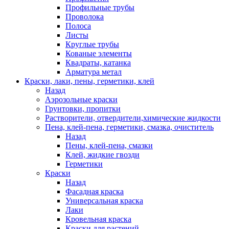
Профильные трубы
Проволока
Полоса
Листы
Круглые трубы
Кованые элементы
Квадраты, катанка
Арматура метал
Краски, лаки, пены, герметики, клей
Назад
Аэрозольные краски
Грунтовки, пропитки
Растворители, отвердители,химические жидкости
Пена, клей-пена, герметики, смазка, очиститель
Назад
Пены, клей-пена, смазки
Клей, жидкие гвозди
Герметики
Краски
Назад
Фасадная краска
Универсальная краска
Лаки
Кровельная краска
Краски для растений