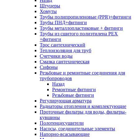
Назад
Штуцеры
Хомуты
Трубы полипропиленовые (PPR)+фитинги
Трубы ПНД+фитинги
Трубы металлопластиковые + фитинги
Трубы из сшитого полиэтилена PEX
+фитинги
Трос сантехнический
Теплоизоляция для труб
Счетчики воды
Смазка сантехническая
Сифоны
Резьбовые и ремонтные соединения для
трубопроводов
Назад
Ремонтные фитинги
Резьбовые фитинги
Регулирующая арматура
Радиаторы отопления и комплектующие
Проточные фильтры для воды, фильтры-
кувшины
Полотенцесушители
Насосы, соединительные элементы
Напорно-всасывающие