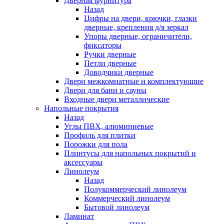
Дверная фурнитура
Назад
Цифры на двери, крючки, глазки
дверные, крепления д/я зеркал
Упоры дверные, ограничители,
фиксаторы
Ручки дверные
Петли дверные
Доводчики дверные
Двери межкомнатные и комплектующие
Двери для бани и сауны
Входные двери металлические
Напольные покрытия
Назад
Углы ПВХ, алюминиевые
Профиль для плитки
Порожки для пола
Плинтусы для напольных покрытий и
аксессуары
Линолеум
Назад
Полукоммерческий линолеум
Коммерческий линолеум
Бытовой линолеум
Ламинат