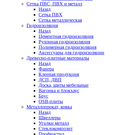
Сетка ПВС, ПВХ и металл
Назад
Сетка ПВХ
Сетка металлическая
Гидроизоляция
Назад
Цементная гидроизоляция
Рулонная гидроизоляция
Полимерная гидроизоляция
Аксессуары для гидроизоляции
Древесно-плитные материалы
Назад
Фанера
Клееная продукция
ДСП, ДВП
Доска, щиты мебельные
Вагонка и блокхаус
Брус
OSB-плиты
Металлопрокат, ковка
Назад
Швеллеры
Уголки металл
Стеклокомпозит
Профнастил