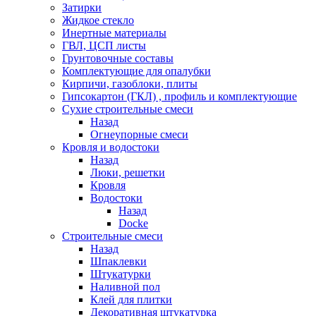
Затирки
Жидкое стекло
Инертные материалы
ГВЛ, ЦСП листы
Грунтовочные составы
Комплектующие для опалубки
Кирпичи, газоблоки, плиты
Гипсокартон (ГКЛ) , профиль и комплектующие
Сухие строительные смеси
Назад
Огнеупорные смеси
Кровля и водостоки
Назад
Люки, решетки
Кровля
Водостоки
Назад
Docke
Строительные смеси
Назад
Шпаклевки
Штукатурки
Наливной пол
Клей для плитки
Декоративная штукатурка