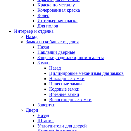
Краска по металлу
Колерованная краска
Колер
Интерьерная краска
Для полов
Интерьер и отделка
Назад
Замки и скобяные изделия
Назад
Накладки дверные
Защелки, задвижки, шпингалеты
Замки
Назад
Цилиндровые механизмы для замков
Накладные замки
Навесные замки
Кодовые замки
Врезные замки
Велосипедные замки
Завертки
Двери
Назад
Штапик
Уплотнители для дверей