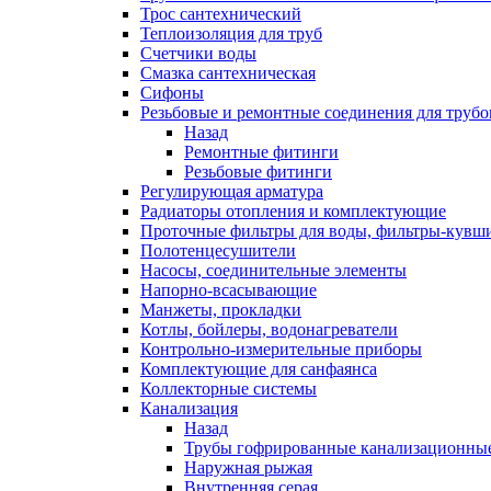
Трос сантехнический
Теплоизоляция для труб
Счетчики воды
Смазка сантехническая
Сифоны
Резьбовые и ремонтные соединения для труб
Назад
Ремонтные фитинги
Резьбовые фитинги
Регулирующая арматура
Радиаторы отопления и комплектующие
Проточные фильтры для воды, фильтры-кувш
Полотенцесушители
Насосы, соединительные элементы
Напорно-всасывающие
Манжеты, прокладки
Котлы, бойлеры, водонагреватели
Контрольно-измерительные приборы
Комплектующие для санфаянса
Коллекторные системы
Канализация
Назад
Трубы гофрированные канализационны
Наружная рыжая
Внутренняя серая