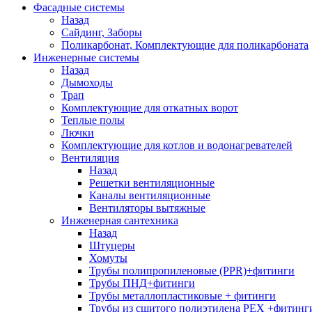
Фасадные системы
Назад
Сайдинг, Заборы
Поликарбонат, Комплектующие для поликарбоната
Инженерные системы
Назад
Дымоходы
Трап
Комплектующие для откатных ворот
Теплые полы
Лючки
Комплектующие для котлов и водонагревателей
Вентиляция
Назад
Решетки вентиляционные
Каналы вентиляционные
Вентиляторы вытяжные
Инженерная сантехника
Назад
Штуцеры
Хомуты
Трубы полипропиленовые (PPR)+фитинги
Трубы ПНД+фитинги
Трубы металлопластиковые + фитинги
Трубы из сшитого полиэтилена PEX +фитинг