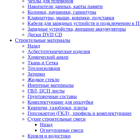
Чехлы для телефонов
Накопители данных, карты памяти
Колонки, наушники, гарнитуры
Клавиатуры, мыши, коврики, подставки
Кабеля для зарядных устройств и подключению к П
Зарядные устройства, внешние аккумуляторы
Диски DVD CD
Строительные материалы
Назад
Асбестотехнические изделия
Химический анкер
Ткань и Сетка
Теплоизоляция
Затирки
Жидкое стекло
Инертные материалы
ГВЛ, ЦСП листы
Грунтовочные составы
Комплектующие для опалубки
Кирпичи, газоблоки, плиты
Гипсокартон (ГКЛ) , профиль и комплектующие
Сухие строительные смеси
Назад
Огнеупорные смеси
Кровля и водостоки