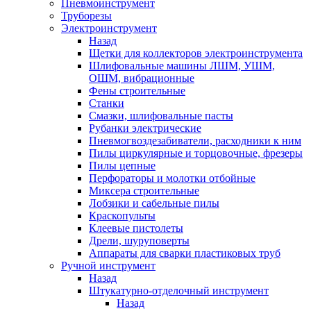
Пневмоинструмент
Труборезы
Электроинструмент
Назад
Щетки для коллекторов электроинструмента
Шлифовальные машины ЛШМ, УШМ,
ОШМ, вибрационные
Фены строительные
Станки
Смазки, шлифовальные пасты
Рубанки электрические
Пневмогвоздезабиватели, расходники к ним
Пилы циркулярные и торцовочные, фрезеры
Пилы цепные
Перфораторы и молотки отбойные
Миксера строительные
Лобзики и сабельные пилы
Краскопульты
Клеевые пистолеты
Дрели, шуруповерты
Аппараты для сварки пластиковых труб
Ручной инструмент
Назад
Штукатурно-отделочный инструмент
Назад