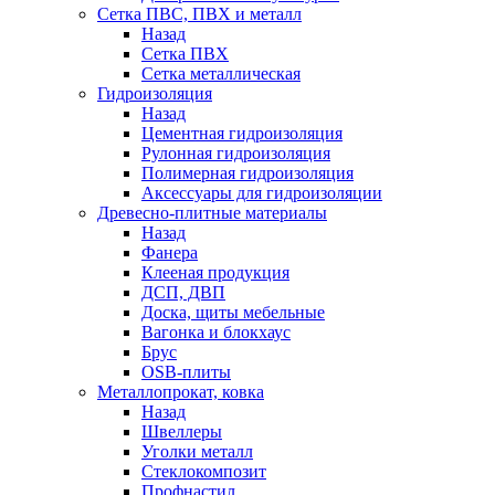
Сетка ПВС, ПВХ и металл
Назад
Сетка ПВХ
Сетка металлическая
Гидроизоляция
Назад
Цементная гидроизоляция
Рулонная гидроизоляция
Полимерная гидроизоляция
Аксессуары для гидроизоляции
Древесно-плитные материалы
Назад
Фанера
Клееная продукция
ДСП, ДВП
Доска, щиты мебельные
Вагонка и блокхаус
Брус
OSB-плиты
Металлопрокат, ковка
Назад
Швеллеры
Уголки металл
Стеклокомпозит
Профнастил