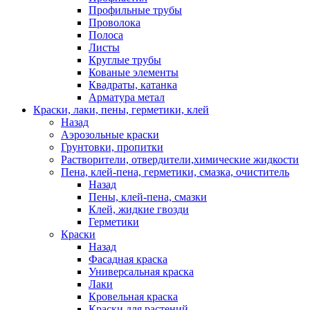
Профильные трубы
Проволока
Полоса
Листы
Круглые трубы
Кованые элементы
Квадраты, катанка
Арматура метал
Краски, лаки, пены, герметики, клей
Назад
Аэрозольные краски
Грунтовки, пропитки
Растворители, отвердители,химические жидкости
Пена, клей-пена, герметики, смазка, очиститель
Назад
Пены, клей-пена, смазки
Клей, жидкие гвозди
Герметики
Краски
Назад
Фасадная краска
Универсальная краска
Лаки
Кровельная краска
Краски для растений