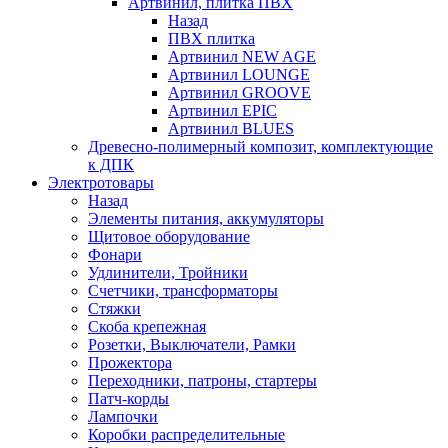
Артвинил, плитка ПВХ
Назад
ПВХ плитка
Артвинил NEW AGE
Артвинил LOUNGE
Артвинил GROOVE
Артвинил EPIC
Артвинил BLUES
Древесно-полимерный композит, комплектующие
к ДПК
Электротовары
Назад
Элементы питания, аккумуляторы
Щитовое оборудование
Фонари
Удлинители, Тройники
Счетчики, трансформаторы
Стяжки
Скоба крепежная
Розетки, Выключатели, Рамки
Прожектора
Переходники, патроны, стартеры
Патч-корды
Лампочки
Коробки распределительные