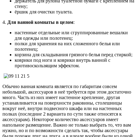
держатель для рулона туалетной бумаги с креплением на
стену;
ёршик для очистки туалета.
4.
Для ванной комнаты в целом
:
настенные отдельные или сгруппированные вешалки
для одежды или полотенец;
полки для хранения на них сложенного белья или
полотенец;
корзина для складывания грязного белья перед стиркой;
коврики под ноги и коврики внутрь ванной с
противоскользящим эффектом.
Обычно ванная комната является по габаритам совсем
небольшой, аксессуаров в неё требуется при этом достаточно
много. Часть из них имеет настенное крепление, другая
устанавливается на поверхности раковины, столешницы
вокруг неё, внутри подвесного шкафа или на настенных
полках (последние 2 варианта по сути также относятся к
аксессуарам). Некоторое количество аксессуаров имеет
напольное размещение. Важно не только выбрать то, что вам
нужно, но и по возможности сделать так, чтобы аксессуары
были похожи друг на друга, а в идеале вообще были из одной