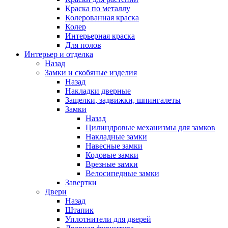
Краска по металлу
Колерованная краска
Колер
Интерьерная краска
Для полов
Интерьер и отделка
Назад
Замки и скобяные изделия
Назад
Накладки дверные
Защелки, задвижки, шпингалеты
Замки
Назад
Цилиндровые механизмы для замков
Накладные замки
Навесные замки
Кодовые замки
Врезные замки
Велосипедные замки
Завертки
Двери
Назад
Штапик
Уплотнители для дверей