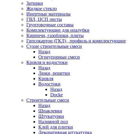
Затирки
Жидкое стекло
Инертные материалы
ГВЛ, ЦСП листы
Грунтовочные составы
Комплектующие для опалубки
Кирпичи, газоблоки, плиты
Гипсокартон (ГКЛ) , профиль и комплектующие
Сухие строительные смеси
Назад
Огнеупорные смеси
Кровля и водостоки
Назад
Люки, решетки
Кровля
Водостоки
Назад
Docke
Строительные смеси
Назад
Шпаклевки
Штукатурки
Наливной пол
Клей для плитки
Декоративная штукатурка