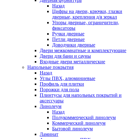
Дверная фурнитура
Назад
Цифры на двери, крючки, глазки
дверные, крепления д/я зеркал
Упоры дверные, ограничители,
фиксаторы
Ручки дверные
Петли дверные
Доводчики дверные
Двери межкомнатные и комплектующие
Двери для бани и сауны
Входные двери металлические
Напольные покрытия
Назад
Углы ПВХ, алюминиевые
Профиль для плитки
Порожки для пола
Плинтусы для напольных покрытий и
аксессуары
Линолеум
Назад
Полукоммерческий линолеум
Коммерческий линолеум
Бытовой линолеум
Ламинат