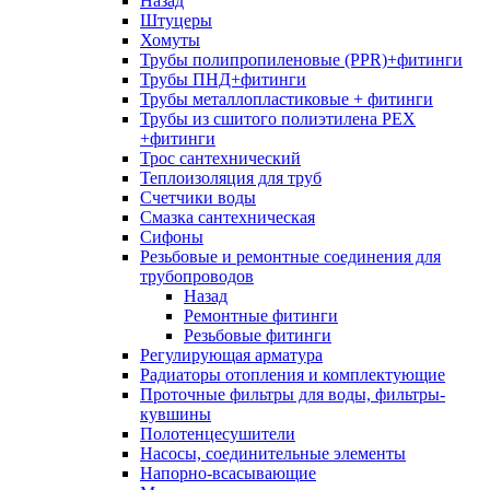
Назад
Штуцеры
Хомуты
Трубы полипропиленовые (PPR)+фитинги
Трубы ПНД+фитинги
Трубы металлопластиковые + фитинги
Трубы из сшитого полиэтилена PEX
+фитинги
Трос сантехнический
Теплоизоляция для труб
Счетчики воды
Смазка сантехническая
Сифоны
Резьбовые и ремонтные соединения для
трубопроводов
Назад
Ремонтные фитинги
Резьбовые фитинги
Регулирующая арматура
Радиаторы отопления и комплектующие
Проточные фильтры для воды, фильтры-
кувшины
Полотенцесушители
Насосы, соединительные элементы
Напорно-всасывающие