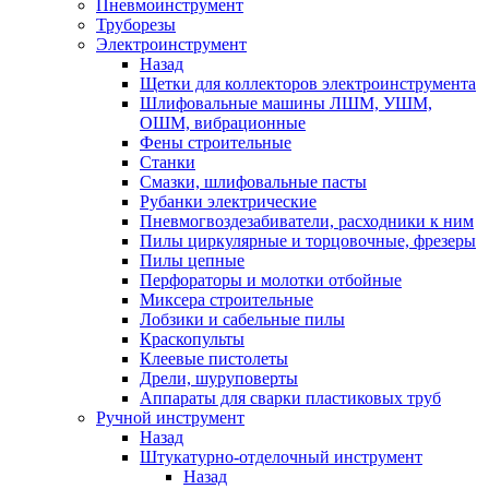
Пневмоинструмент
Труборезы
Электроинструмент
Назад
Щетки для коллекторов электроинструмента
Шлифовальные машины ЛШМ, УШМ,
ОШМ, вибрационные
Фены строительные
Станки
Смазки, шлифовальные пасты
Рубанки электрические
Пневмогвоздезабиватели, расходники к ним
Пилы циркулярные и торцовочные, фрезеры
Пилы цепные
Перфораторы и молотки отбойные
Миксера строительные
Лобзики и сабельные пилы
Краскопульты
Клеевые пистолеты
Дрели, шуруповерты
Аппараты для сварки пластиковых труб
Ручной инструмент
Назад
Штукатурно-отделочный инструмент
Назад