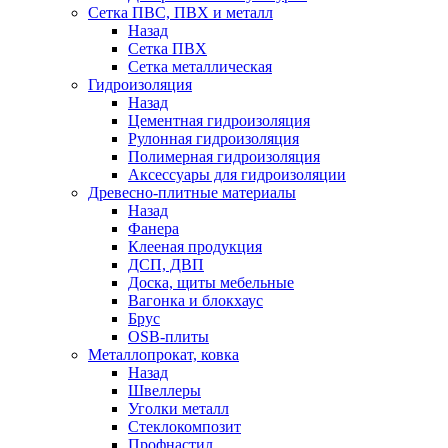
Сетка ПВС, ПВХ и металл
Назад
Сетка ПВХ
Сетка металлическая
Гидроизоляция
Назад
Цементная гидроизоляция
Рулонная гидроизоляция
Полимерная гидроизоляция
Аксессуары для гидроизоляции
Древесно-плитные материалы
Назад
Фанера
Клееная продукция
ДСП, ДВП
Доска, щиты мебельные
Вагонка и блокхаус
Брус
OSB-плиты
Металлопрокат, ковка
Назад
Швеллеры
Уголки металл
Стеклокомпозит
Профнастил