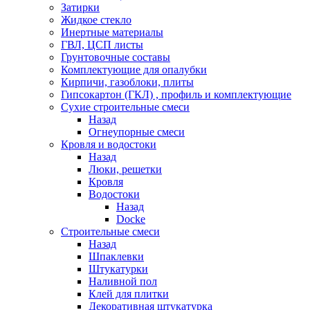
Затирки
Жидкое стекло
Инертные материалы
ГВЛ, ЦСП листы
Грунтовочные составы
Комплектующие для опалубки
Кирпичи, газоблоки, плиты
Гипсокартон (ГКЛ) , профиль и комплектующие
Сухие строительные смеси
Назад
Огнеупорные смеси
Кровля и водостоки
Назад
Люки, решетки
Кровля
Водостоки
Назад
Docke
Строительные смеси
Назад
Шпаклевки
Штукатурки
Наливной пол
Клей для плитки
Декоративная штукатурка