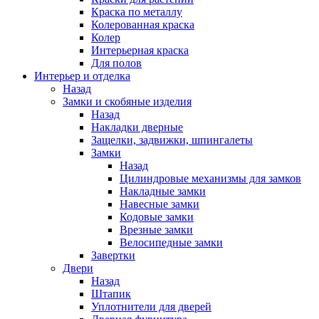
Краска по металлу
Колерованная краска
Колер
Интерьерная краска
Для полов
Интерьер и отделка
Назад
Замки и скобяные изделия
Назад
Накладки дверные
Защелки, задвижки, шпингалеты
Замки
Назад
Цилиндровые механизмы для замков
Накладные замки
Навесные замки
Кодовые замки
Врезные замки
Велосипедные замки
Завертки
Двери
Назад
Штапик
Уплотнители для дверей