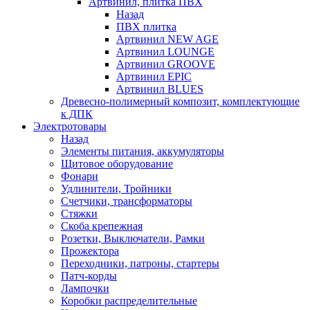
Артвинил, плитка ПВХ
Назад
ПВХ плитка
Артвинил NEW AGE
Артвинил LOUNGE
Артвинил GROOVE
Артвинил EPIC
Артвинил BLUES
Древесно-полимерный композит, комплектующие
к ДПК
Электротовары
Назад
Элементы питания, аккумуляторы
Щитовое оборудование
Фонари
Удлинители, Тройники
Счетчики, трансформаторы
Стяжки
Скоба крепежная
Розетки, Выключатели, Рамки
Прожектора
Переходники, патроны, стартеры
Патч-корды
Лампочки
Коробки распределительные