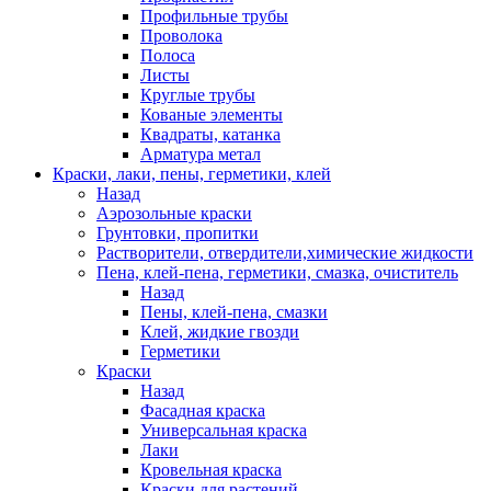
Профильные трубы
Проволока
Полоса
Листы
Круглые трубы
Кованые элементы
Квадраты, катанка
Арматура метал
Краски, лаки, пены, герметики, клей
Назад
Аэрозольные краски
Грунтовки, пропитки
Растворители, отвердители,химические жидкости
Пена, клей-пена, герметики, смазка, очиститель
Назад
Пены, клей-пена, смазки
Клей, жидкие гвозди
Герметики
Краски
Назад
Фасадная краска
Универсальная краска
Лаки
Кровельная краска
Краски для растений