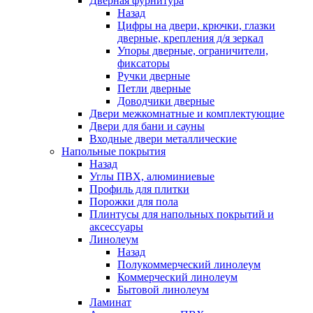
Дверная фурнитура
Назад
Цифры на двери, крючки, глазки
дверные, крепления д/я зеркал
Упоры дверные, ограничители,
фиксаторы
Ручки дверные
Петли дверные
Доводчики дверные
Двери межкомнатные и комплектующие
Двери для бани и сауны
Входные двери металлические
Напольные покрытия
Назад
Углы ПВХ, алюминиевые
Профиль для плитки
Порожки для пола
Плинтусы для напольных покрытий и
аксессуары
Линолеум
Назад
Полукоммерческий линолеум
Коммерческий линолеум
Бытовой линолеум
Ламинат