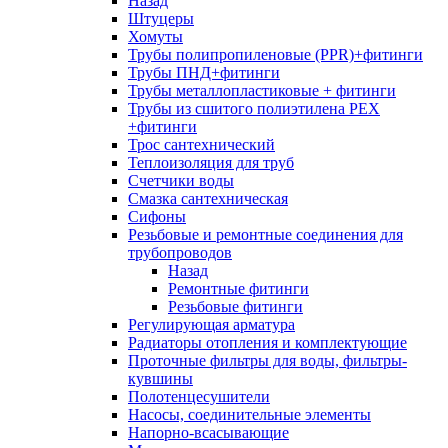
Назад
Штуцеры
Хомуты
Трубы полипропиленовые (PPR)+фитинги
Трубы ПНД+фитинги
Трубы металлопластиковые + фитинги
Трубы из сшитого полиэтилена PEX
+фитинги
Трос сантехнический
Теплоизоляция для труб
Счетчики воды
Смазка сантехническая
Сифоны
Резьбовые и ремонтные соединения для
трубопроводов
Назад
Ремонтные фитинги
Резьбовые фитинги
Регулирующая арматура
Радиаторы отопления и комплектующие
Проточные фильтры для воды, фильтры-
кувшины
Полотенцесушители
Насосы, соединительные элементы
Напорно-всасывающие