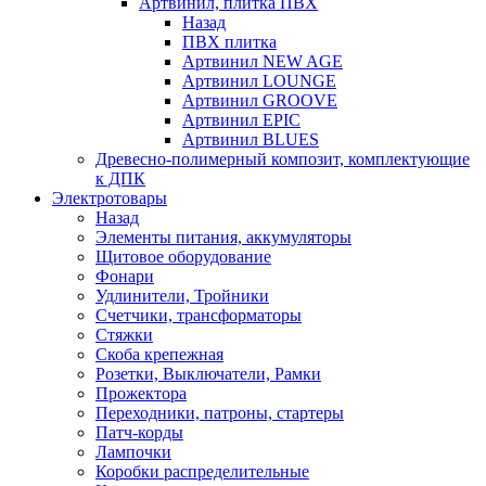
Артвинил, плитка ПВХ
Назад
ПВХ плитка
Артвинил NEW AGE
Артвинил LOUNGE
Артвинил GROOVE
Артвинил EPIC
Артвинил BLUES
Древесно-полимерный композит, комплектующие
к ДПК
Электротовары
Назад
Элементы питания, аккумуляторы
Щитовое оборудование
Фонари
Удлинители, Тройники
Счетчики, трансформаторы
Стяжки
Скоба крепежная
Розетки, Выключатели, Рамки
Прожектора
Переходники, патроны, стартеры
Патч-корды
Лампочки
Коробки распределительные