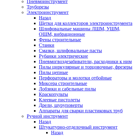
Пневмоинструмент
Труборезы
Электроинструмент
Назад
Щетки для коллекторов электроинструмента
Шлифовальные машины ЛШМ, УШМ,
ОШМ, вибрационные
Фены строительные
Станки
Смазки, шлифовальные пасты
Рубанки электрические
Пневмогвоздезабиватели, расходники к ним
Пилы циркулярные и торцовочные, фрезеры
Пилы цепные
Перфораторы и молотки отбойные
Миксера строительные
Лобзики и сабельные пилы
Краскопульты
Клеевые пистолеты
Дрели, шуруповерты
Аппараты для сварки пластиковых труб
Ручной инструмент
Назад
Штукатурно-отделочный инструмент
Назад