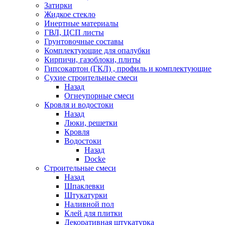
Затирки
Жидкое стекло
Инертные материалы
ГВЛ, ЦСП листы
Грунтовочные составы
Комплектующие для опалубки
Кирпичи, газоблоки, плиты
Гипсокартон (ГКЛ) , профиль и комплектующие
Сухие строительные смеси
Назад
Огнеупорные смеси
Кровля и водостоки
Назад
Люки, решетки
Кровля
Водостоки
Назад
Docke
Строительные смеси
Назад
Шпаклевки
Штукатурки
Наливной пол
Клей для плитки
Декоративная штукатурка