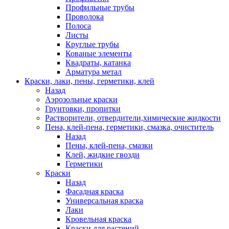
Профильные трубы
Проволока
Полоса
Листы
Круглые трубы
Кованые элементы
Квадраты, катанка
Арматура метал
Краски, лаки, пены, герметики, клей
Назад
Аэрозольные краски
Грунтовки, пропитки
Растворители, отвердители,химические жидкости
Пена, клей-пена, герметики, смазка, очиститель
Назад
Пены, клей-пена, смазки
Клей, жидкие гвозди
Герметики
Краски
Назад
Фасадная краска
Универсальная краска
Лаки
Кровельная краска
Краски для растений