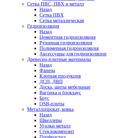
Сетка ПВС, ПВХ и металл
Назад
Сетка ПВХ
Сетка металлическая
Гидроизоляция
Назад
Цементная гидроизоляция
Рулонная гидроизоляция
Полимерная гидроизоляция
Аксессуары для гидроизоляции
Древесно-плитные материалы
Назад
Фанера
Клееная продукция
ДСП, ДВП
Доска, щиты мебельные
Вагонка и блокхаус
Брус
OSB-плиты
Металлопрокат, ковка
Назад
Швеллеры
Уголки металл
Стеклокомпозит
Профнастил