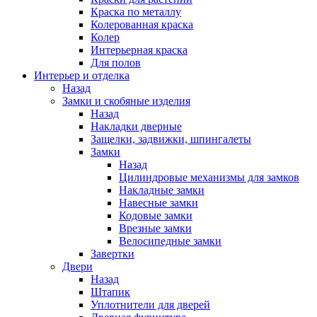
Краска по металлу
Колерованная краска
Колер
Интерьерная краска
Для полов
Интерьер и отделка
Назад
Замки и скобяные изделия
Назад
Накладки дверные
Защелки, задвижки, шпингалеты
Замки
Назад
Цилиндровые механизмы для замков
Накладные замки
Навесные замки
Кодовые замки
Врезные замки
Велосипедные замки
Завертки
Двери
Назад
Штапик
Уплотнители для дверей