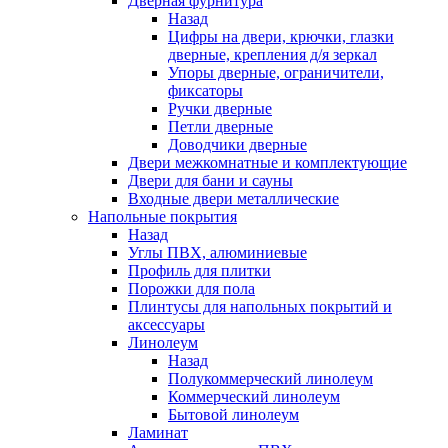
Дверная фурнитура
Назад
Цифры на двери, крючки, глазки
дверные, крепления д/я зеркал
Упоры дверные, ограничители,
фиксаторы
Ручки дверные
Петли дверные
Доводчики дверные
Двери межкомнатные и комплектующие
Двери для бани и сауны
Входные двери металлические
Напольные покрытия
Назад
Углы ПВХ, алюминиевые
Профиль для плитки
Порожки для пола
Плинтусы для напольных покрытий и
аксессуары
Линолеум
Назад
Полукоммерческий линолеум
Коммерческий линолеум
Бытовой линолеум
Ламинат