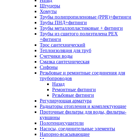
Назад
Штуцеры
Хомуты
Трубы полипропиленовые (PPR)+фитинги
Трубы ПНД+фитинги
Трубы металлопластиковые + фитинги
Трубы из сшитого полиэтилена PEX
+фитинги
Трос сантехнический
Теплоизоляция для труб
Счетчики воды
Смазка сантехническая
Сифоны
Резьбовые и ремонтные соединения для
трубопроводов
Назад
Ремонтные фитинги
Резьбовые фитинги
Регулирующая арматура
Радиаторы отопления и комплектующие
Проточные фильтры для воды, фильтры-
кувшины
Полотенцесушители
Насосы, соединительные элементы
Напорно-всасывающие