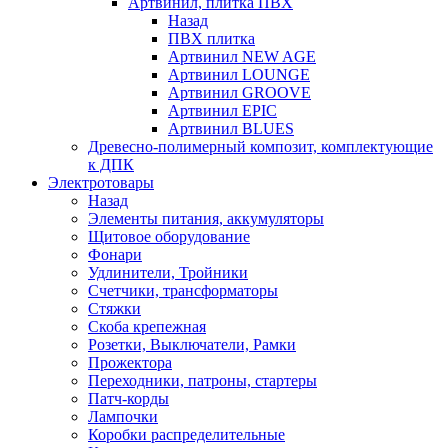
Артвинил, плитка ПВХ
Назад
ПВХ плитка
Артвинил NEW AGE
Артвинил LOUNGE
Артвинил GROOVE
Артвинил EPIC
Артвинил BLUES
Древесно-полимерный композит, комплектующие
к ДПК
Электротовары
Назад
Элементы питания, аккумуляторы
Щитовое оборудование
Фонари
Удлинители, Тройники
Счетчики, трансформаторы
Стяжки
Скоба крепежная
Розетки, Выключатели, Рамки
Прожектора
Переходники, патроны, стартеры
Патч-корды
Лампочки
Коробки распределительные