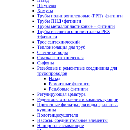
Назад
Штуцеры
Хомуты
Трубы полипропиленовые (PPR)+фитинги
Трубы ПНД+фитинги
Трубы металлопластиковые + фитинги
Трубы из сшитого полиэтилена PEX
+фитинги
Трос сантехнический
Теплоизоляция для труб
Счетчики воды
Смазка сантехническая
Сифоны
Резьбовые и ремонтные соединения для
трубопроводов
Назад
Ремонтные фитинги
Резьбовые фитинги
Регулирующая арматура
Радиаторы отопления и комплектующие
Проточные фильтры для воды, фильтры-
кувшины
Полотенцесушители
Насосы, соединительные элементы
Напорно-всасывающие