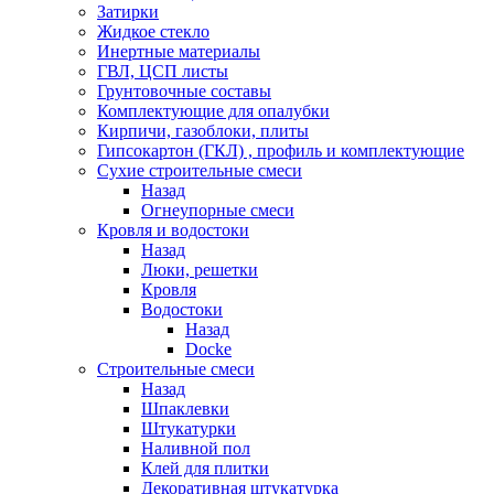
Затирки
Жидкое стекло
Инертные материалы
ГВЛ, ЦСП листы
Грунтовочные составы
Комплектующие для опалубки
Кирпичи, газоблоки, плиты
Гипсокартон (ГКЛ) , профиль и комплектующие
Сухие строительные смеси
Назад
Огнеупорные смеси
Кровля и водостоки
Назад
Люки, решетки
Кровля
Водостоки
Назад
Docke
Строительные смеси
Назад
Шпаклевки
Штукатурки
Наливной пол
Клей для плитки
Декоративная штукатурка