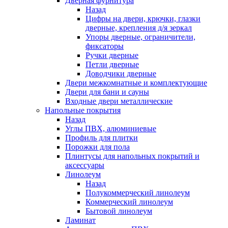
Дверная фурнитура
Назад
Цифры на двери, крючки, глазки
дверные, крепления д/я зеркал
Упоры дверные, ограничители,
фиксаторы
Ручки дверные
Петли дверные
Доводчики дверные
Двери межкомнатные и комплектующие
Двери для бани и сауны
Входные двери металлические
Напольные покрытия
Назад
Углы ПВХ, алюминиевые
Профиль для плитки
Порожки для пола
Плинтусы для напольных покрытий и
аксессуары
Линолеум
Назад
Полукоммерческий линолеум
Коммерческий линолеум
Бытовой линолеум
Ламинат