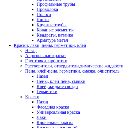
Профильные трубы
Проволока
Полоса
Листы
Круглые трубы
Кованые элементы
Квадраты, катанка
Арматура метал
Краски, лаки, пены, герметики, клей
Назад
Аэрозольные краски
Грунтовки, пропитки
Растворители, отвердители,химические жидкости
Пена, клей-пена, герметики, смазка, очиститель
Назад
Пены, клей-пена, смазки
Клей, жидкие гвозди
Герметики
Краски
Назад
Фасадная краска
Универсальная краска
Лаки
Кровельная краска
Краски для растений