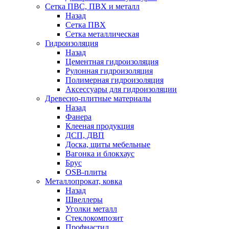
Сетка ПВС, ПВХ и металл
Назад
Сетка ПВХ
Сетка металлическая
Гидроизоляция
Назад
Цементная гидроизоляция
Рулонная гидроизоляция
Полимерная гидроизоляция
Аксессуары для гидроизоляции
Древесно-плитные материалы
Назад
Фанера
Клееная продукция
ДСП, ДВП
Доска, щиты мебельные
Вагонка и блокхаус
Брус
OSB-плиты
Металлопрокат, ковка
Назад
Швеллеры
Уголки металл
Стеклокомпозит
Профнастил