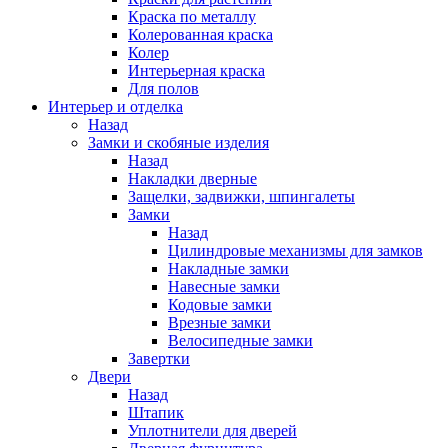
Краска по металлу
Колерованная краска
Колер
Интерьерная краска
Для полов
Интерьер и отделка
Назад
Замки и скобяные изделия
Назад
Накладки дверные
Защелки, задвижки, шпингалеты
Замки
Назад
Цилиндровые механизмы для замков
Накладные замки
Навесные замки
Кодовые замки
Врезные замки
Велосипедные замки
Завертки
Двери
Назад
Штапик
Уплотнители для дверей