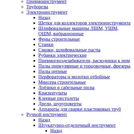
Пневмоинструмент
Труборезы
Электроинструмент
Назад
Щетки для коллекторов электроинструмента
Шлифовальные машины ЛШМ, УШМ,
ОШМ, вибрационные
Фены строительные
Станки
Смазки, шлифовальные пасты
Рубанки электрические
Пневмогвоздезабиватели, расходники к ним
Пилы циркулярные и торцовочные, фрезеры
Пилы цепные
Перфораторы и молотки отбойные
Миксера строительные
Лобзики и сабельные пилы
Краскопульты
Клеевые пистолеты
Дрели, шуруповерты
Аппараты для сварки пластиковых труб
Ручной инструмент
Назад
Штукатурно-отделочный инструмент
Назад