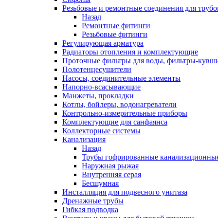
Резьбовые и ремонтные соединения для труб
Назад
Ремонтные фитинги
Резьбовые фитинги
Регулирующая арматура
Радиаторы отопления и комплектующие
Проточные фильтры для воды, фильтры-кувш
Полотенцесушители
Насосы, соединительные элементы
Напорно-всасывающие
Манжеты, прокладки
Котлы, бойлеры, водонагреватели
Контрольно-измерительные приборы
Комплектующие для санфаянса
Коллекторные системы
Канализация
Назад
Трубы гофрированные канализационны
Наружная рыжая
Внутренняя серая
Бесшумная
Инсталляция для подвесного унитаза
Дренажные трубы
Гибкая подводка