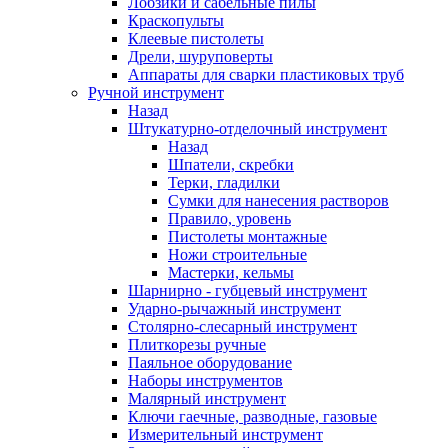
Лобзики и сабельные пилы
Краскопульты
Клеевые пистолеты
Дрели, шуруповерты
Аппараты для сварки пластиковых труб
Ручной инструмент
Назад
Штукатурно-отделочный инструмент
Назад
Шпатели, скребки
Терки, гладилки
Сумки для нанесения растворов
Правило, уровень
Пистолеты монтажные
Ножи строительные
Мастерки, кельмы
Шарнирно - губцевый инструмент
Ударно-рычажный инструмент
Столярно-слесарный инструмент
Плиткорезы ручные
Паяльное оборудование
Наборы инструментов
Малярный инструмент
Ключи гаечные, разводные, газовые
Измерительный инструмент