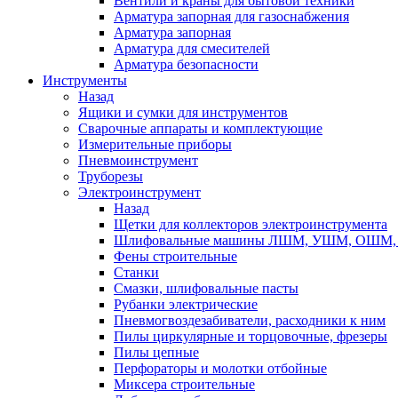
Вентили и краны для бытовой техники
Арматура запорная для газоснабжения
Арматура запорная
Арматура для смесителей
Арматура безопасности
Инструменты
Назад
Ящики и сумки для инструментов
Сварочные аппараты и комплектующие
Измерительные приборы
Пневмоинструмент
Труборезы
Электроинструмент
Назад
Щетки для коллекторов электроинструмента
Шлифовальные машины ЛШМ, УШМ, ОШМ, 
Фены строительные
Станки
Смазки, шлифовальные пасты
Рубанки электрические
Пневмогвоздезабиватели, расходники к ним
Пилы циркулярные и торцовочные, фрезеры
Пилы цепные
Перфораторы и молотки отбойные
Миксера строительные