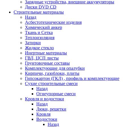
Зарядные устройства, внешние аккумуляторы
Диски DVD CD
Строительные материалы
Назад
Асбестотехнические изделия
Химический анкер
Ткань и Сетка
Теплоизоляция
Затирки
Жидкое стекло
Инертные материалы
ГВЛ, ЦСП листы
Грунтовочные составы
Комплектующие для опалубки
Кирпичи, газоблоки, плиты
Гипсокартон (ГКЛ) , профиль и комплектующие
Сухие строительные смеси
Назад
Огнеупорные смеси
Кровля и водостоки
Назад
Люки, решетки
Кровля
Водостоки
Назад