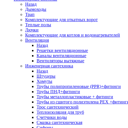
Назад
Дымоходы
Трап
Комплектующие для откатных ворот
Теплые полы
Лючки
Комплектующие для котлов и водонагревателей
Вентиляция
Назад
Решетки вентиляционные
Каналы вентиляционные
Вентиляторы вытяжные
Инженерная сантехника
Назад
Штуцеры
Хомуты
Трубы полипропиленовые (PPR)+фитинги
Трубы ПНД+фитинги
Трубы металлопластиковые + фитинги
Трубы из сшитого полиэтилена PEX +фитинг
Трос сантехнический
Теплоизоляция для труб
Счетчики воды
Смазка сантехническая
Сифоны