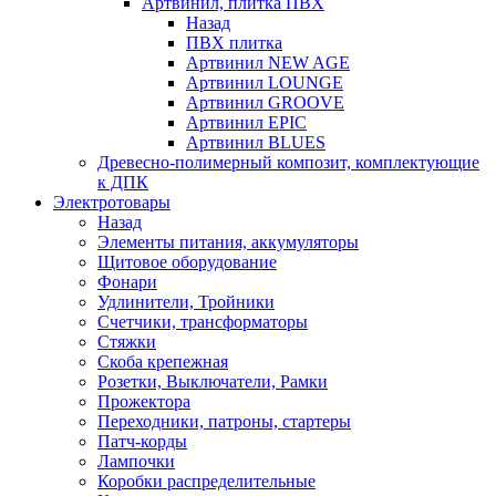
Артвинил, плитка ПВХ
Назад
ПВХ плитка
Артвинил NEW AGE
Артвинил LOUNGE
Артвинил GROOVE
Артвинил EPIC
Артвинил BLUES
Древесно-полимерный композит, комплектующие
к ДПК
Электротовары
Назад
Элементы питания, аккумуляторы
Щитовое оборудование
Фонари
Удлинители, Тройники
Счетчики, трансформаторы
Стяжки
Скоба крепежная
Розетки, Выключатели, Рамки
Прожектора
Переходники, патроны, стартеры
Патч-корды
Лампочки
Коробки распределительные