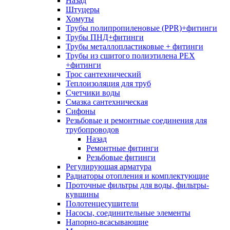
Назад
Штуцеры
Хомуты
Трубы полипропиленовые (PPR)+фитинги
Трубы ПНД+фитинги
Трубы металлопластиковые + фитинги
Трубы из сшитого полиэтилена PEX
+фитинги
Трос сантехнический
Теплоизоляция для труб
Счетчики воды
Смазка сантехническая
Сифоны
Резьбовые и ремонтные соединения для
трубопроводов
Назад
Ремонтные фитинги
Резьбовые фитинги
Регулирующая арматура
Радиаторы отопления и комплектующие
Проточные фильтры для воды, фильтры-
кувшины
Полотенцесушители
Насосы, соединительные элементы
Напорно-всасывающие