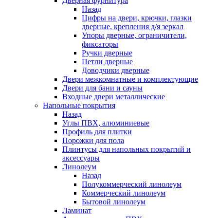
Дверная фурнитура
Назад
Цифры на двери, крючки, глазки
дверные, крепления д/я зеркал
Упоры дверные, ограничители,
фиксаторы
Ручки дверные
Петли дверные
Доводчики дверные
Двери межкомнатные и комплектующие
Двери для бани и сауны
Входные двери металлические
Напольные покрытия
Назад
Углы ПВХ, алюминиевые
Профиль для плитки
Порожки для пола
Плинтусы для напольных покрытий и
аксессуары
Линолеум
Назад
Полукоммерческий линолеум
Коммерческий линолеум
Бытовой линолеум
Ламинат