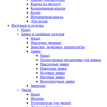
Краска по металлу
Колерованная краска
Колер
Интерьерная краска
Для полов
Интерьер и отделка
Назад
Замки и скобяные изделия
Назад
Накладки дверные
Защелки, задвижки, шпингалеты
Замки
Назад
Цилиндровые механизмы для замков
Накладные замки
Навесные замки
Кодовые замки
Врезные замки
Велосипедные замки
Завертки
Двери
Назад
Штапик
Уплотнители для дверей