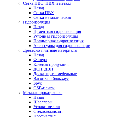
Сетка ПВС, ПВХ и металл
Назад
Сетка ПВХ
Сетка металлическая
Гидроизоляция
Назад
Цементная гидроизоляция
Рулонная гидроизоляция
Полимерная гидроизоляция
Аксессуары для гидроизоляции
Древесно-плитные материалы
Назад
Фанера
Клееная продукция
ДСП, ДВП
Доска, щиты мебельные
Вагонка и блокхаус
Брус
OSB-плиты
Металлопрокат, ковка
Назад
Швеллеры
Уголки металл
Стеклокомпозит
Профнастил