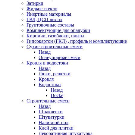
Затирки
Жидкое стекло
Инертные материалы
ГВЛ, ЦСП листы
Грунтовочные составы
Комплектующие для опалубки
Кирпичи, газоблоки, плиты
Гипсокартон (ГКЛ) , профиль и комплектующие
Сухие строительные смеси
Назад
Огнеупорные смеси
Кровля и водостоки
Назад
Люки, решетки
Кровля
Водостоки
Назад
Docke
Строительные смеси
Назад
Шпаклевки
Штукатурки
Наливной пол
Клей для плитки
Декоративная штукатурка