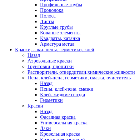
Профильные трубы
Проволока
Полоса
Листы
Круглые трубы
Кованые элементы
Квадраты, катанка
Арматура метал
Краски, лаки, пены, герметики, клей
Назад
Аэрозольные краски
Грунтовки, пропитки
Растворители, отвердители,химические жидкости
Пена, клей-пена, герметики, смазка, очиститель
Назад
Пены, клей-пена, смазки
Клей, жидкие гвозди
Герметики
Краски
Назад
Фасадная краска
Универсальная краска
Лаки
Кровельная краска
Краски для растений