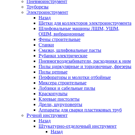
Пневмоинструмент
Труборезы
Электроинструмент
Назад
Щетки для коллекторов электроинструмента
Шлифовальные машины ЛШМ, УШМ,
ОШМ, вибрационные
Фены строительные
Станки
Смазки, шлифовальные пасты
Рубанки электрические
Пневмогвоздезабиватели, расходники к ним
Пилы циркулярные и торцовочные, фрезеры
Пилы цепные
Перфораторы и молотки отбойные
Миксера строительные
Лобзики и сабельные пилы
Краскопульты
Клеевые пистолеты
Дрели, шуруповерты
Аппараты для сварки пластиковых труб
Ручной инструмент
Назад
Штукатурно-отделочный инструмент
Назад