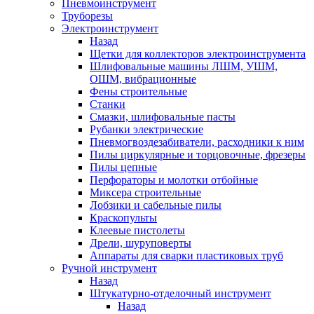
Пневмоинструмент
Труборезы
Электроинструмент
Назад
Щетки для коллекторов электроинструмента
Шлифовальные машины ЛШМ, УШМ,
ОШМ, вибрационные
Фены строительные
Станки
Смазки, шлифовальные пасты
Рубанки электрические
Пневмогвоздезабиватели, расходники к ним
Пилы циркулярные и торцовочные, фрезеры
Пилы цепные
Перфораторы и молотки отбойные
Миксера строительные
Лобзики и сабельные пилы
Краскопульты
Клеевые пистолеты
Дрели, шуруповерты
Аппараты для сварки пластиковых труб
Ручной инструмент
Назад
Штукатурно-отделочный инструмент
Назад