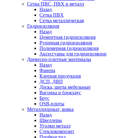
Сетка ПВС, ПВХ и металл
Назад
Сетка ПВХ
Сетка металлическая
Гидроизоляция
Назад
Цементная гидроизоляция
Рулонная гидроизоляция
Полимерная гидроизоляция
Аксессуары для гидроизоляции
Древесно-плитные материалы
Назад
Фанера
Клееная продукция
ДСП, ДВП
Доска, щиты мебельные
Вагонка и блокхаус
Брус
OSB-плиты
Металлопрокат, ковка
Назад
Швеллеры
Уголки металл
Стеклокомпозит
Профнастил