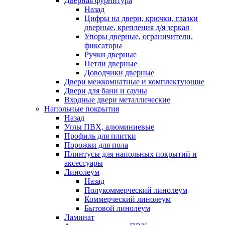
Дверная фурнитура
Назад
Цифры на двери, крючки, глазки
дверные, крепления д/я зеркал
Упоры дверные, ограничители,
фиксаторы
Ручки дверные
Петли дверные
Доводчики дверные
Двери межкомнатные и комплектующие
Двери для бани и сауны
Входные двери металлические
Напольные покрытия
Назад
Углы ПВХ, алюминиевые
Профиль для плитки
Порожки для пола
Плинтусы для напольных покрытий и
аксессуары
Линолеум
Назад
Полукоммерческий линолеум
Коммерческий линолеум
Бытовой линолеум
Ламинат