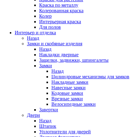
Краска по металлу
Колерованная краска
Колер
Интерьерная краска
Для полов
Интерьер и отделка
Назад
Замки и скобяные изделия
Назад
Накладки дверные
Защелки, задвижки, шпингалеты
Замки
Назад
Цилиндровые механизмы для замков
Накладные замки
Навесные замки
Кодовые замки
Врезные замки
Велосипедные замки
Завертки
Двери
Назад
Штапик
Уплотнители для дверей