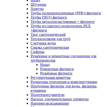
Назад
Штуцеры
Хомуты
Трубы полипропиленовые (PPR)+фитинги
Трубы ПНД+фитинги
Трубы металлопластиковые + фитинги
Трубы из сшитого полиэтилена PEX
+фитинги
Трос сантехнический
Теплоизоляция для труб
Счетчики воды
Смазка сантехническая
Сифоны
Резьбовые и ремонтные соединения для
трубопроводов
Назад
Ремонтные фитинги
Резьбовые фитинги
Регулирующая арматура
Радиаторы отопления и комплектующие
Проточные фильтры для воды, фильтры-
кувшины
Полотенцесушители
Насосы, соединительные элементы
Напорно-всасывающие