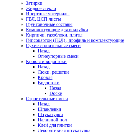
Затирки
Жидкое стекло
Инертные материалы
ГВЛ, ЦСП листы
Грунтовочные составы
Комплектующие для опалубки
Кирпичи, газоблоки, плиты
Гипсокартон (ГКЛ) , профиль и комплектующие
Сухие строительные смеси
Назад
Огнеупорные смеси
Кровля и водостоки
Назад
Люки, решетки
Кровля
Водостоки
Назад
Docke
Строительные смеси
Назад
Шпаклевки
Штукатурки
Наливной пол
Клей для плитки
Декоративная штукатурка