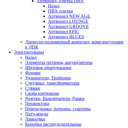
Артвинил, плитка ПВХ
Назад
ПВХ плитка
Артвинил NEW AGE
Артвинил LOUNGE
Артвинил GROOVE
Артвинил EPIC
Артвинил BLUES
Древесно-полимерный композит, комплектующие
к ДПК
Электротовары
Назад
Элементы питания, аккумуляторы
Щитовое оборудование
Фонари
Удлинители, Тройники
Счетчики, трансформаторы
Стяжки
Скоба крепежная
Розетки, Выключатели, Рамки
Прожектора
Переходники, патроны, стартеры
Патч-корды
Лампочки
Коробки распределительные