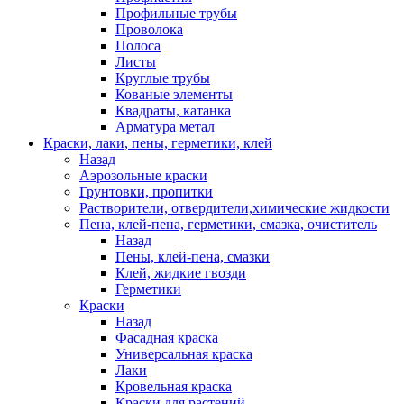
Профильные трубы
Проволока
Полоса
Листы
Круглые трубы
Кованые элементы
Квадраты, катанка
Арматура метал
Краски, лаки, пены, герметики, клей
Назад
Аэрозольные краски
Грунтовки, пропитки
Растворители, отвердители,химические жидкости
Пена, клей-пена, герметики, смазка, очиститель
Назад
Пены, клей-пена, смазки
Клей, жидкие гвозди
Герметики
Краски
Назад
Фасадная краска
Универсальная краска
Лаки
Кровельная краска
Краски для растений