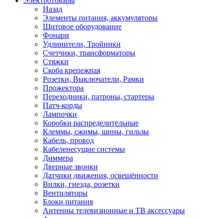
Электротовары
Назад
Элементы питания, аккумуляторы
Щитовое оборудование
Фонари
Удлинители, Тройники
Счетчики, трансформаторы
Стяжки
Скоба крепежная
Розетки, Выключатели, Рамки
Прожектора
Переходники, патроны, стартеры
Патч-корды
Лампочки
Коробки распределительные
Клеммы, сжимы, шины, гильзы
Кабель, провод
Кабеленесущие системы
Диммера
Дверные звонки
Датчики движения, освещённости
Вилки, гнезда, розетки
Вентиляторы
Блоки питания
Антенны телевизионные и ТВ аксессуары