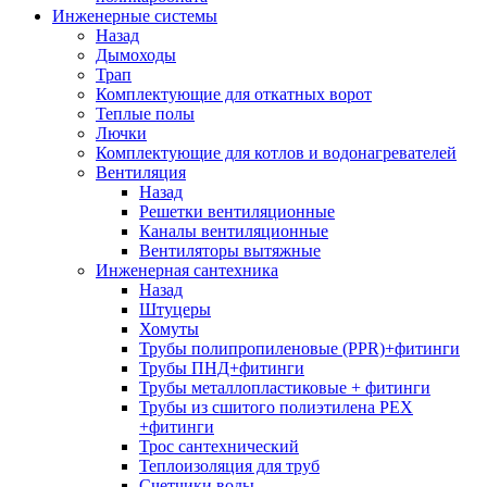
Инженерные системы
Назад
Дымоходы
Трап
Комплектующие для откатных ворот
Теплые полы
Лючки
Комплектующие для котлов и водонагревателей
Вентиляция
Назад
Решетки вентиляционные
Каналы вентиляционные
Вентиляторы вытяжные
Инженерная сантехника
Назад
Штуцеры
Хомуты
Трубы полипропиленовые (PPR)+фитинги
Трубы ПНД+фитинги
Трубы металлопластиковые + фитинги
Трубы из сшитого полиэтилена PEX
+фитинги
Трос сантехнический
Теплоизоляция для труб
Счетчики воды