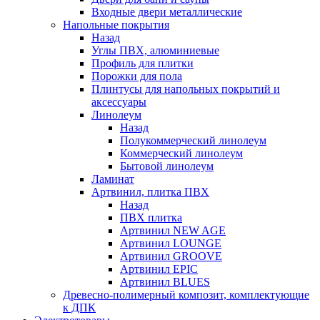
Входные двери металлические
Напольные покрытия
Назад
Углы ПВХ, алюминиевые
Профиль для плитки
Порожки для пола
Плинтусы для напольных покрытий и
аксессуары
Линолеум
Назад
Полукоммерческий линолеум
Коммерческий линолеум
Бытовой линолеум
Ламинат
Артвинил, плитка ПВХ
Назад
ПВХ плитка
Артвинил NEW AGE
Артвинил LOUNGE
Артвинил GROOVE
Артвинил EPIC
Артвинил BLUES
Древесно-полимерный композит, комплектующие
к ДПК