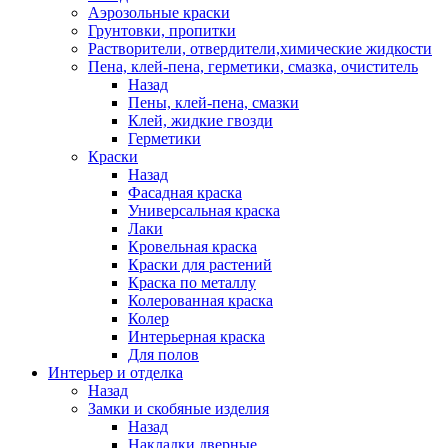
Аэрозольные краски
Грунтовки, пропитки
Растворители, отвердители,химические жидкости
Пена, клей-пена, герметики, смазка, очиститель
Назад
Пены, клей-пена, смазки
Клей, жидкие гвозди
Герметики
Краски
Назад
Фасадная краска
Универсальная краска
Лаки
Кровельная краска
Краски для растений
Краска по металлу
Колерованная краска
Колер
Интерьерная краска
Для полов
Интерьер и отделка
Назад
Замки и скобяные изделия
Назад
Накладки дверные