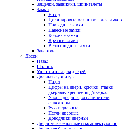
Защелки, задвижки, шпингалеты
Замки
Назад
Цилиндровые механизмы для замков
Накладные замки
Навесные замки
Кодовые замки
Врезные замки
Велосипедные замки
Завертки
Двери
Назад
Штапик
Уплотнители для дверей
Дверная фурнитура
Назад
Цифры на двери, крючки, глазки
дверные, крепления д/я зеркал
Упоры дверные, ограничители,
фиксаторы
Ручки дверные
Петли дверные
Доводчики дверные
Двери межкомнатные и комплектующие
Двери для бани и сауны