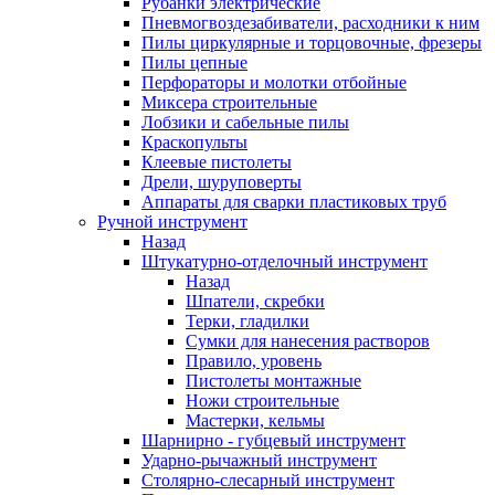
Рубанки электрические
Пневмогвоздезабиватели, расходники к ним
Пилы циркулярные и торцовочные, фрезеры
Пилы цепные
Перфораторы и молотки отбойные
Миксера строительные
Лобзики и сабельные пилы
Краскопульты
Клеевые пистолеты
Дрели, шуруповерты
Аппараты для сварки пластиковых труб
Ручной инструмент
Назад
Штукатурно-отделочный инструмент
Назад
Шпатели, скребки
Терки, гладилки
Сумки для нанесения растворов
Правило, уровень
Пистолеты монтажные
Ножи строительные
Мастерки, кельмы
Шарнирно - губцевый инструмент
Ударно-рычажный инструмент
Столярно-слесарный инструмент