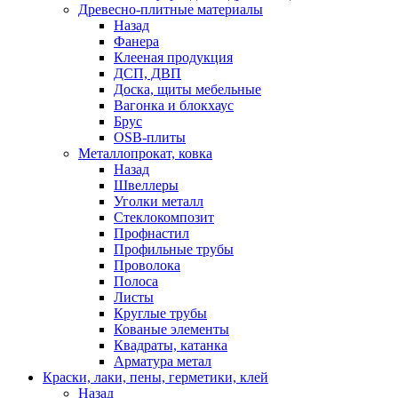
Древесно-плитные материалы
Назад
Фанера
Клееная продукция
ДСП, ДВП
Доска, щиты мебельные
Вагонка и блокхаус
Брус
OSB-плиты
Металлопрокат, ковка
Назад
Швеллеры
Уголки металл
Стеклокомпозит
Профнастил
Профильные трубы
Проволока
Полоса
Листы
Круглые трубы
Кованые элементы
Квадраты, катанка
Арматура метал
Краски, лаки, пены, герметики, клей
Назад