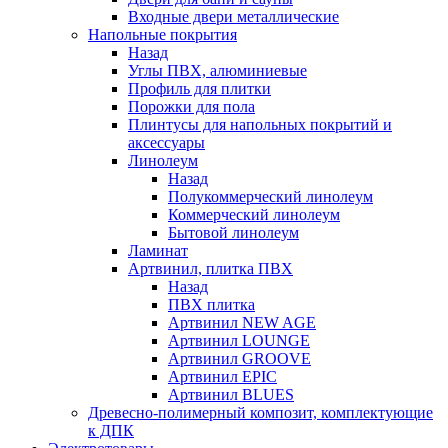
Входные двери металлические
Напольные покрытия
Назад
Углы ПВХ, алюминиевые
Профиль для плитки
Порожки для пола
Плинтусы для напольных покрытий и
аксессуары
Линолеум
Назад
Полукоммерческий линолеум
Коммерческий линолеум
Бытовой линолеум
Ламинат
Артвинил, плитка ПВХ
Назад
ПВХ плитка
Артвинил NEW AGE
Артвинил LOUNGE
Артвинил GROOVE
Артвинил EPIC
Артвинил BLUES
Древесно-полимерный композит, комплектующие
к ДПК