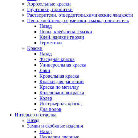
Аэрозольные краски
Грунтовки, пропитки
Растворители, отвердители,химические жидкости
Пена, клей-пена, герметики, смазка, очиститель
Назад
Пены, клей-пена, смазки
Клей, жидкие гвозди
Герметики
Краски
Назад
Фасадная краска
Универсальная краска
Лаки
Кровельная краска
Краски для растений
Краска по металлу
Колерованная краска
Колер
Интерьерная краска
Для полов
Интерьер и отделка
Назад
Замки и скобяные изделия
Назад
Накладки дверные