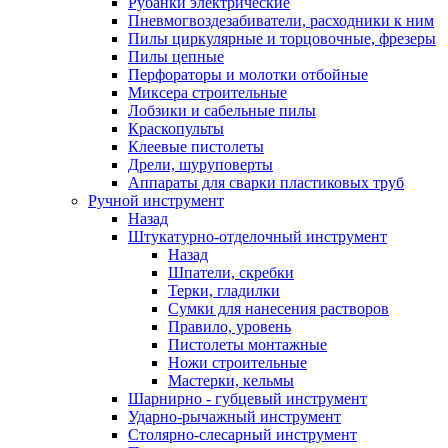
Рубанки электрические
Пневмогвоздезабиватели, расходники к ним
Пилы циркулярные и торцовочные, фрезеры
Пилы цепные
Перфораторы и молотки отбойные
Миксера строительные
Лобзики и сабельные пилы
Краскопульты
Клеевые пистолеты
Дрели, шуруповерты
Аппараты для сварки пластиковых труб
Ручной инструмент
Назад
Штукатурно-отделочный инструмент
Назад
Шпатели, скребки
Терки, гладилки
Сумки для нанесения растворов
Правило, уровень
Пистолеты монтажные
Ножи строительные
Мастерки, кельмы
Шарнирно - губцевый инструмент
Ударно-рычажный инструмент
Столярно-слесарный инструмент