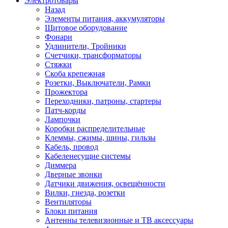
Электротовары
Назад
Элементы питания, аккумуляторы
Щитовое оборудование
Фонари
Удлинители, Тройники
Счетчики, трансформаторы
Стяжки
Скоба крепежная
Розетки, Выключатели, Рамки
Прожектора
Переходники, патроны, стартеры
Патч-корды
Лампочки
Коробки распределительные
Клеммы, сжимы, шины, гильзы
Кабель, провод
Кабеленесущие системы
Диммера
Дверные звонки
Датчики движения, освещённости
Вилки, гнезда, розетки
Вентиляторы
Блоки питания
Антенны телевизионные и ТВ аксессуары