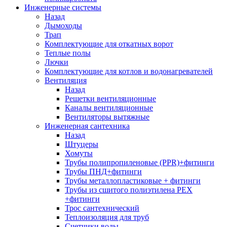
Инженерные системы
Назад
Дымоходы
Трап
Комплектующие для откатных ворот
Теплые полы
Лючки
Комплектующие для котлов и водонагревателей
Вентиляция
Назад
Решетки вентиляционные
Каналы вентиляционные
Вентиляторы вытяжные
Инженерная сантехника
Назад
Штуцеры
Хомуты
Трубы полипропиленовые (PPR)+фитинги
Трубы ПНД+фитинги
Трубы металлопластиковые + фитинги
Трубы из сшитого полиэтилена PEX
+фитинги
Трос сантехнический
Теплоизоляция для труб
Счетчики воды