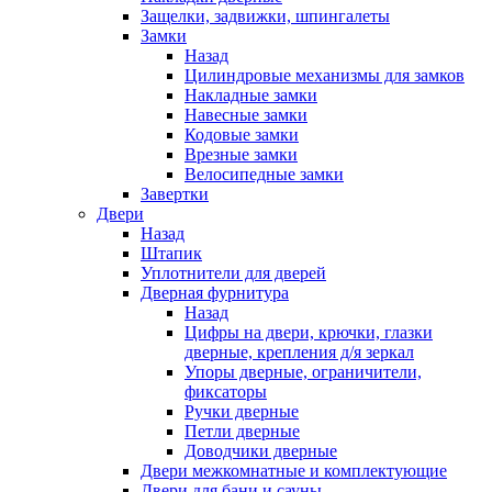
Защелки, задвижки, шпингалеты
Замки
Назад
Цилиндровые механизмы для замков
Накладные замки
Навесные замки
Кодовые замки
Врезные замки
Велосипедные замки
Завертки
Двери
Назад
Штапик
Уплотнители для дверей
Дверная фурнитура
Назад
Цифры на двери, крючки, глазки
дверные, крепления д/я зеркал
Упоры дверные, ограничители,
фиксаторы
Ручки дверные
Петли дверные
Доводчики дверные
Двери межкомнатные и комплектующие
Двери для бани и сауны