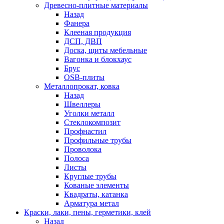
Древесно-плитные материалы
Назад
Фанера
Клееная продукция
ДСП, ДВП
Доска, щиты мебельные
Вагонка и блокхаус
Брус
OSB-плиты
Металлопрокат, ковка
Назад
Швеллеры
Уголки металл
Стеклокомпозит
Профнастил
Профильные трубы
Проволока
Полоса
Листы
Круглые трубы
Кованые элементы
Квадраты, катанка
Арматура метал
Краски, лаки, пены, герметики, клей
Назад