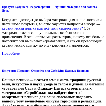
Продукт Будущего: Керамогранит — Лучший материал для вашего
Дома
Когда дело доходит до выбора материала для напольного или
настенного покрытия, многие задаются вопросом выбора —
керамическая плитка или всё таки керамогранит?
Оба
материала имеют свои уникальные особенности и
применения. В этой статье мы рассмотрим, почему всё больше
потребителей выбирают керамогранит, и как он превосходит
керамическую плитку по ряду ключевых параметров.
Подробнее...
Искусство Парения: Откройте для Себя Мир Банных Веников
Банные веники — неотъемлемая часть традиции русской
бани, искусство и наука ухода за телом и душой. В магазине
«товары для Сада и Отдыха» Центра строительных
материалов «СтройСила» вы найдете богатый
ассортимент веников для бани, способных подарить
вашему телу волшебные минуты гармонии и релаксации.
Давайте вместе разберемся, какой веник лучше всего