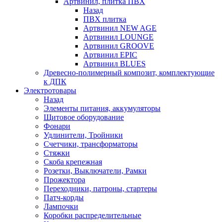
Артвинил, плитка ПВХ
Назад
ПВХ плитка
Артвинил NEW AGE
Артвинил LOUNGE
Артвинил GROOVE
Артвинил EPIC
Артвинил BLUES
Древесно-полимерный композит, комплектующие
к ДПК
Электротовары
Назад
Элементы питания, аккумуляторы
Щитовое оборудование
Фонари
Удлинители, Тройники
Счетчики, трансформаторы
Стяжки
Скоба крепежная
Розетки, Выключатели, Рамки
Прожектора
Переходники, патроны, стартеры
Патч-корды
Лампочки
Коробки распределительные