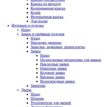
Краска по металлу
Колерованная краска
Колер
Интерьерная краска
Для полов
Интерьер и отделка
Назад
Замки и скобяные изделия
Назад
Накладки дверные
Защелки, задвижки, шпингалеты
Замки
Назад
Цилиндровые механизмы для замков
Накладные замки
Навесные замки
Кодовые замки
Врезные замки
Велосипедные замки
Завертки
Двери
Назад
Штапик
Уплотнители для дверей