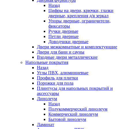
Дверная фурнитура
Назад
Цифры на двери, крючки, глазки
дверные, крепления д/я зеркал
Упоры дверные, ограничители,
фиксаторы
Ручки дверные
Петли дверные
Доводчики дверные
Двери межкомнатные и комплектующие
Двери для бани и сауны
Входные двери металлические
Напольные покрытия
Назад
Углы ПВХ, алюминиевые
Профиль для плитки
Порожки для пола
Плинтусы для напольных покрытий и
аксессуары
Линолеум
Назад
Полукоммерческий линолеум
Коммерческий линолеум
Бытовой линолеум
Ламинат