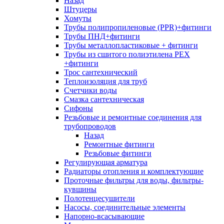
Назад
Штуцеры
Хомуты
Трубы полипропиленовые (PPR)+фитинги
Трубы ПНД+фитинги
Трубы металлопластиковые + фитинги
Трубы из сшитого полиэтилена PEX
+фитинги
Трос сантехнический
Теплоизоляция для труб
Счетчики воды
Смазка сантехническая
Сифоны
Резьбовые и ремонтные соединения для
трубопроводов
Назад
Ремонтные фитинги
Резьбовые фитинги
Регулирующая арматура
Радиаторы отопления и комплектующие
Проточные фильтры для воды, фильтры-
кувшины
Полотенцесушители
Насосы, соединительные элементы
Напорно-всасывающие