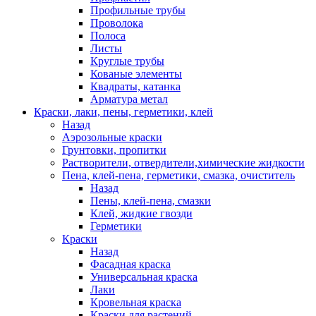
Профильные трубы
Проволока
Полоса
Листы
Круглые трубы
Кованые элементы
Квадраты, катанка
Арматура метал
Краски, лаки, пены, герметики, клей
Назад
Аэрозольные краски
Грунтовки, пропитки
Растворители, отвердители,химические жидкости
Пена, клей-пена, герметики, смазка, очиститель
Назад
Пены, клей-пена, смазки
Клей, жидкие гвозди
Герметики
Краски
Назад
Фасадная краска
Универсальная краска
Лаки
Кровельная краска
Краски для растений