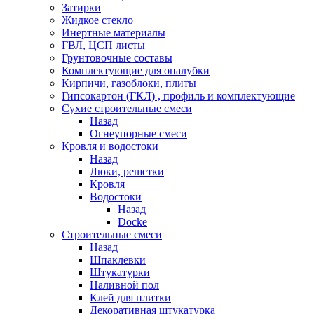
Затирки
Жидкое стекло
Инертные материалы
ГВЛ, ЦСП листы
Грунтовочные составы
Комплектующие для опалубки
Кирпичи, газоблоки, плиты
Гипсокартон (ГКЛ) , профиль и комплектующие
Сухие строительные смеси
Назад
Огнеупорные смеси
Кровля и водостоки
Назад
Люки, решетки
Кровля
Водостоки
Назад
Docke
Строительные смеси
Назад
Шпаклевки
Штукатурки
Наливной пол
Клей для плитки
Декоративная штукатурка