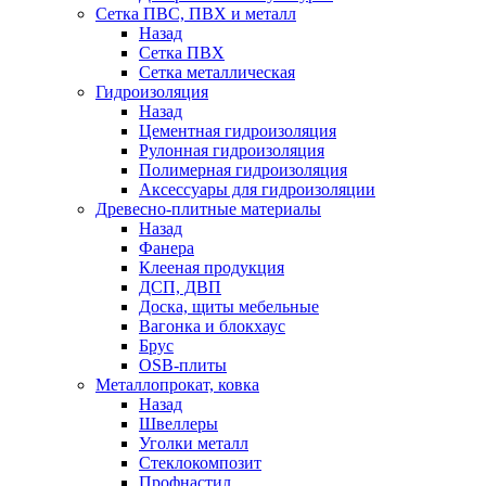
Сетка ПВС, ПВХ и металл
Назад
Сетка ПВХ
Сетка металлическая
Гидроизоляция
Назад
Цементная гидроизоляция
Рулонная гидроизоляция
Полимерная гидроизоляция
Аксессуары для гидроизоляции
Древесно-плитные материалы
Назад
Фанера
Клееная продукция
ДСП, ДВП
Доска, щиты мебельные
Вагонка и блокхаус
Брус
OSB-плиты
Металлопрокат, ковка
Назад
Швеллеры
Уголки металл
Стеклокомпозит
Профнастил