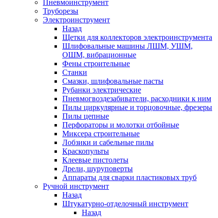
Пневмоинструмент
Труборезы
Электроинструмент
Назад
Щетки для коллекторов электроинструмента
Шлифовальные машины ЛШМ, УШМ,
ОШМ, вибрационные
Фены строительные
Станки
Смазки, шлифовальные пасты
Рубанки электрические
Пневмогвоздезабиватели, расходники к ним
Пилы циркулярные и торцовочные, фрезеры
Пилы цепные
Перфораторы и молотки отбойные
Миксера строительные
Лобзики и сабельные пилы
Краскопульты
Клеевые пистолеты
Дрели, шуруповерты
Аппараты для сварки пластиковых труб
Ручной инструмент
Назад
Штукатурно-отделочный инструмент
Назад